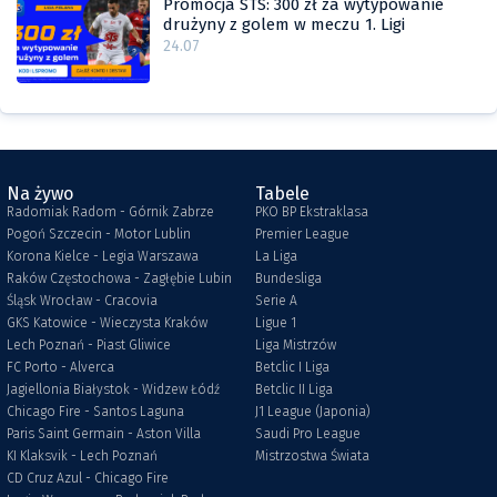
Promocja STS: 300 zł za wytypowanie
drużyny z golem w meczu 1. Ligi
24.07
Na żywo
Tabele
Radomiak Radom - Górnik Zabrze
PKO BP Ekstraklasa
Pogoń Szczecin - Motor Lublin
Premier League
Korona Kielce - Legia Warszawa
La Liga
Raków Częstochowa - Zagłębie Lubin
Bundesliga
Śląsk Wrocław - Cracovia
Serie A
GKS Katowice - Wieczysta Kraków
Ligue 1
Lech Poznań - Piast Gliwice
Liga Mistrzów
FC Porto - Alverca
Betclic I Liga
Jagiellonia Białystok - Widzew Łódź
Betclic II Liga
Chicago Fire - Santos Laguna
J1 League (Japonia)
Paris Saint Germain - Aston Villa
Saudi Pro League
KI Klaksvik - Lech Poznań
Mistrzostwa Świata
CD Cruz Azul - Chicago Fire