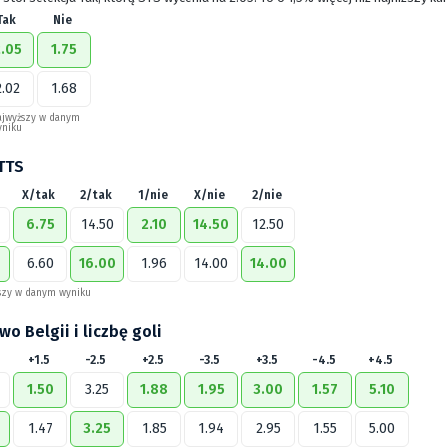
Tak
Nie
.05
1.75
2.02
1.68
ajwyższy w danym
yniku
BTTS
X/tak
2/tak
1/nie
X/nie
2/nie
6.75
14.50
2.10
14.50
12.50
6.60
16.00
1.96
14.00
14.00
szy w danym wyniku
o Belgii i liczbę goli
+1.5
-2.5
+2.5
-3.5
+3.5
-4.5
+4.5
1.50
3.25
1.88
1.95
3.00
1.57
5.10
1.47
3.25
1.85
1.94
2.95
1.55
5.00