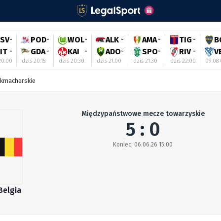
SV
-
POD
-
WOL
-
ALK
-
AMA
-
TIG
-
B
IT
-
GDA
-
KAI
-
ADO
-
SPO
-
RIV
-
V
20:00
dziś 20:15
dziś 20:30
dziś 21:00
dziś 21:30
dziś 22:00
09.08 
ukmacherskie
Międzypaństwowe mecze towarzyskie
5 : 0
Koniec, 06.06.26 15:00
Belgia