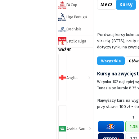
Mecz
Kursy
FA Cup
Liga Portugal
Eredivisie
Porównaj kursy bukmach
strzelą (BTTS), rzuty
Betclic I Liga
dotyczy rynku na zwycię
WAŻNE
Wszystkie
Głów
Kursy na zwycięst
Anglia
W rynku 1X2 najlepiej 
Tunezja po kursie 8.75 
Najwyższy kurs na wygr
przy stawce 100 zł + 
1
1.35
Arabia Saudyjska
1.32