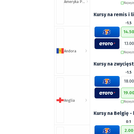
Ameryka Północna i Południowa
Najwyż
Kursy na remis i l
-1.5
14.5
13.00
Andora
Najwyż
Kursy na zwycięst
-1.5
18.00
19.0
Anglia
Najwyż
Kursy na Belgię -
0:1
2.00