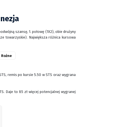
unezja
odwójną szansę, 1. połowę (1X2), obie drużyny
ze towarzyskie). Największa różnica kursowa
Rożne
w STS, remis po kursie 5.50 w STS oraz wygrana
. Daje to 85 zł więcej potencjalnej wygranej