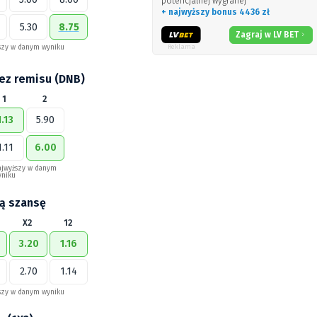
potencjalnej wygranej
+ najwyższy bonus 4436 zł
5.30
8.75
Zagraj w LV BET
Reklama
szy w danym wyniku
bez remisu (DNB)
1
2
1.13
5.90
1.11
6.00
ajwyższy w danym
yniku
ą szansę
X2
12
3.20
1.16
2.70
1.14
szy w danym wyniku