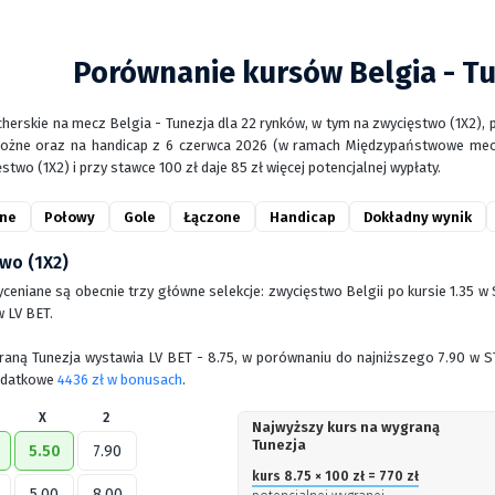
Porównanie kursów Belgia - T
erskie na mecz Belgia - Tunezja dla 22 rynków, w tym na zwycięstwo (1X2), p
 rożne oraz na handicap z 6 czerwca 2026 (w ramach Międzypaństwowe mec
stwo (1X2) i przy stawce 100 zł daje 85 zł więcej potencjalnej wypłaty.
ne
Połowy
Gole
Łączone
Handicap
Dokładny wynik
wo (1X2)
wyceniane są obecnie trzy główne selekcje: zwycięstwo Belgii po kursie 1.35 
w LV BET.
aną Tunezja wystawia LV BET - 8.75, w porównaniu do najniższego 7.90 w STS
dodatkowe
4436 zł w bonusach
.
X
2
Najwyższy kurs na wygraną
Tunezja
5.50
7.90
kurs 8.75 × 100 zł = 770 zł
5.00
8.00