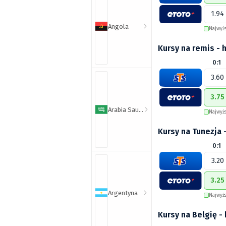
1.94
Angola
Najwyż
Kursy na remis - 
0:1
3.60
3.75
Arabia Saudyjska
Najwyż
Kursy na Tunezja 
0:1
3.20
3.25
Argentyna
Najwyż
Kursy na Belgię -