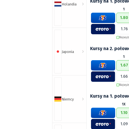
Kursy na 1. połow
Holandia
1
1.80
1.76
Najwyż
Kursy na 2. połow
Japonia
1
1.67
1.66
Najwyż
Kursy na 1. poło
Niemcy
1X
1.10
1.09