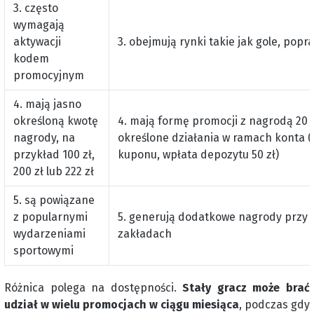
3. często
wymagają
aktywacji
3. obejmują rynki takie jak gole, popr
kodem
promocyjnym
4. mają jasno
określoną kwotę
4. mają formę promocji z nagrodą 20 zł
nagrody, na
określone działania w ramach konta 
przykład 100 zł,
kuponu, wpłata depozytu 50 zł)
200 zł lub 222 zł
5. są powiązane
z popularnymi
5. generują dodatkowe nagrody przy
wydarzeniami
zakładach
sportowymi
Różnica polega na dostępności.
Stały gracz może brać
udział w wielu promocjach w ciągu miesiąca
, podczas gdy