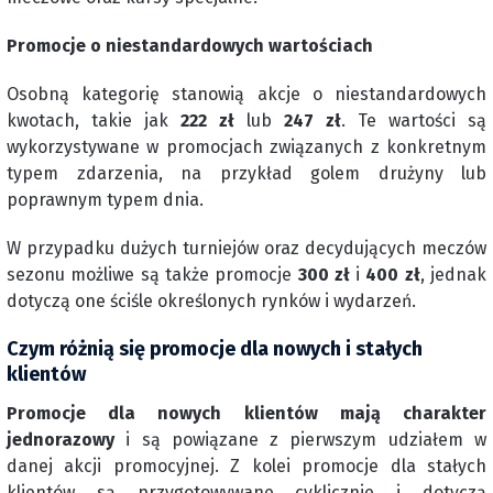
Promocje o niestandardowych wartościach
Osobną kategorię stanowią akcje o niestandardowych
kwotach, takie jak
222 zł
lub
247 zł
. Te wartości są
wykorzystywane w promocjach związanych z konkretnym
typem zdarzenia, na przykład golem drużyny lub
poprawnym typem dnia.
W przypadku dużych turniejów oraz decydujących meczów
sezonu możliwe są także promocje
300 zł
i
400 zł
, jednak
dotyczą one ściśle określonych rynków i wydarzeń.
Czym różnią się promocje dla nowych i stałych
klientów
Promocje dla nowych klientów mają charakter
jednorazowy
i są powiązane z pierwszym udziałem w
danej akcji promocyjnej. Z kolei promocje dla stałych
klientów są przygotowywane cyklicznie i dotyczą