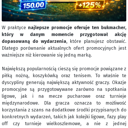
W praktyce
najlepsze promocje oferuje ten bukmacher,
który w danym momencie przygotował akcję
dopasowaną do wydarzenia
, które planujesz obstawić.
Dlatego porównanie aktualnych ofert promocyjnych jest
ważniejsze niż kierowanie się jedną marką.
Największą popularnością cieszą się promocje powiązane z
piłką nożną, koszykówką oraz tenisem. To właśnie te
dyscypliny generują największą aktywność graczy. Okazje
promocyjne są przygotowywane zarówno na spotkania
ligowe, jak i na mecze pucharowe oraz turnieje
międzynarodowe. Dla gracza oznacza to możliwość
korzystania z szans na dodatkowe środki przypisanych do
konkretnych wydarzeń, takich jak kolejki ligowe, fazy play
off czy turnieje wielkoszlemowe, a nie z jednej