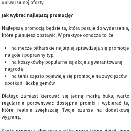
uniwersalnej oferty.
Jak wybrać najlepszą promocję?
Najlepszą promocją będzie ta, która pasuje do wydarzenia,
które planujesz obstawić. W praktyce oznacza to, że:
na mecze piłkarskie najlepiej sprawdzają się promocje
na gole i poprawny typ
na koszykówkę popularne są akcje z gwarantowaną
nagrodą
na tenis często pojawiają się promocje na zwycięzców
spotkań i liczbę gemów
Dlatego zamiast kierować się jedną marką buka, warto
regularnie porównywać dostępne promki i wybierać te,
które realnie zwiększają Twoje szanse na dodatkową
wygraną.