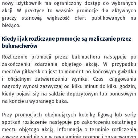
nowy użytkownik ma ograniczony dostęp do wybranych
akcji. W praktyce to właśnie promocje dla aktywnych
graczy stanowią większość ofert publikowanych na
bieżąco.
Kiedy i jak rozliczane promocje są rozliczanie przez
bukmacherów
Rozliczenie promocji przez bukmachera następuje po
zakończeniu zdarzenia objętego akcją. W przypadku
meczów piłkarskich jest to moment po końcowym gwizdku
i oficjalnym zatwierdzeniu wyniku. Czas księgowania
nagrody wynosi zazwyczaj od kilku minut do kilku godzin,
kiedy pojawi się na saldzie depozytowym lub bonusowym
na koncie u wybranego buka.
Przy promocjach obejmujących kolejkę ligową lub serię
spotkań rozliczenie następuje po zakończeniu ostatniego
meczu objętego akcją. Informacja o terminie rozliczenia
zawsze znajduje się w regulaminie promocji opracowanym