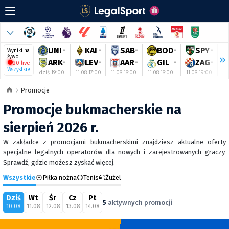
UNI
-
KAI
-
SAB
-
BOD
-
SPY
-
Wyniki na
żywo
ARK
-
LEV
-
AAR
-
GIL
-
ZAG
-
20 live
Wszystkie
dziś 19:00
11.08 17:00
11.08 18:00
11.08 18:00
11.08 19:00
11
Promocje
Promocje bukmacherskie na
sierpień 2026 r.
W zakładce z promocjami bukmacherskimi znajdziesz aktualne oferty
specjalne legalnych operatorów dla nowych i zarejestrowanych graczy.
Sprawdź, gdzie możesz zyskać więcej.
Wszystkie
Piłka nożna
Tenis
Żużel
Dziś
Wt
Śr
Cz
Pt
5
aktywnych promocji
10.08
11.08
12.08
13.08
14.08