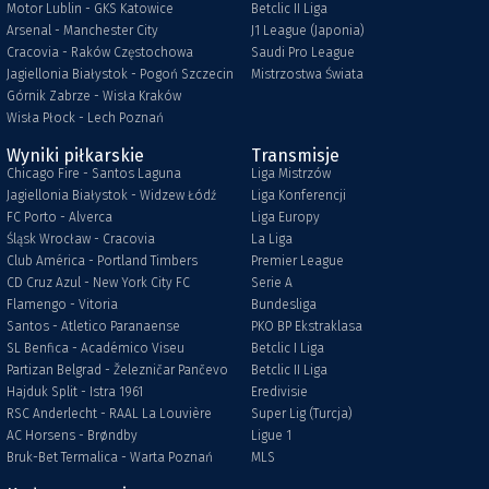
Motor Lublin - GKS Katowice
Betclic II Liga
Arsenal - Manchester City
J1 League (Japonia)
Cracovia - Raków Częstochowa
Saudi Pro League
Jagiellonia Białystok - Pogoń Szczecin
Mistrzostwa Świata
Górnik Zabrze - Wisła Kraków
Wisła Płock - Lech Poznań
Wyniki piłkarskie
Transmisje
Chicago Fire - Santos Laguna
Liga Mistrzów
Jagiellonia Białystok - Widzew Łódź
Liga Konferencji
FC Porto - Alverca
Liga Europy
Śląsk Wrocław - Cracovia
La Liga
Club América - Portland Timbers
Premier League
CD Cruz Azul - New York City FC
Serie A
Flamengo - Vitoria
Bundesliga
Santos - Atletico Paranaense
PKO BP Ekstraklasa
SL Benfica - Académico Viseu
Betclic I Liga
Partizan Belgrad - Železničar Pančevo
Betclic II Liga
Hajduk Split - Istra 1961
Eredivisie
RSC Anderlecht - RAAL La Louvière
Super Lig (Turcja)
AC Horsens - Brøndby
Ligue 1
Bruk-Bet Termalica - Warta Poznań
MLS