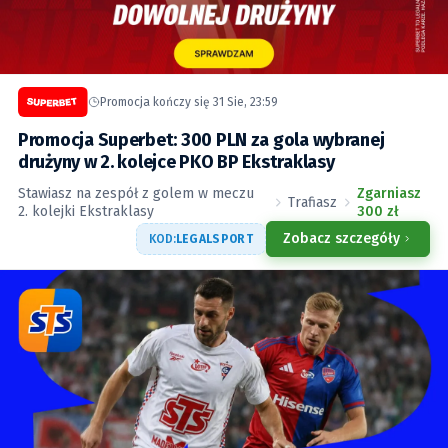
Promocja kończy się 31 Sie, 23:59
Promocja Superbet: 300 PLN za gola wybranej
drużyny w 2. kolejce PKO BP Ekstraklasy
Stawiasz na zespół z golem w meczu
Zgarniasz
Trafiasz
2. kolejki Ekstraklasy
300 zł
Zobacz szczegóły
KOD:
LEGALSPORT