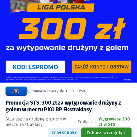
Promocja kończy się 31 Sie, 23:59
Promocja STS: 300 zł za wytypowanie drużyny z
golem w meczu PKO BP Ekstraklasy
Stawiasz na drużynę z golem w
Wygrywasz 300
Trafiasz
meczu Ekstraklasy
zł w STS
Zobacz szczegóły
KOD:
LSPROMO