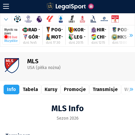
RAD
-
POG
-
KOR
-
HIR
-
POD
-
Wyniki na
żywo
GÓR
-
MOT
-
LEG
-
CHI
-
HKS
-
38 live
Wszystkie
dziś 14:45
dziś 17:30
dziś 20:15
dziś 12:15
dziś 13:00
MLS
USA (piłka nożna)
Info
Tabela
Kursy
Promocje
Transmisje
Wyni
MLS Info
Sezon 2026