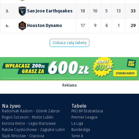
18
10
5
13
33
San Jose Earthquakes
3.
17
9
6
1
29
Houston Dynamo
4.
Zobacz całą tabelę
Reklama
Na żywo
Tabele
Radomiak Radom - Górnik Zabrze
PKO BP Ekstraklasa
Pogoń Szczecin - Motor Lublin
Premier League
Korona Kielce - Legia Warszawa
La Liga
Raków Częstochowa - Zagłębie Lubin
Bundesliga
Śląsk Wrocław - Cracovia
Serie A