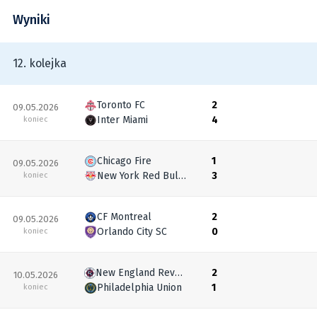
Wyniki
12. kolejka
Toronto FC
2
09.05.2026
Inter Miami
4
koniec
Chicago Fire
1
09.05.2026
New York Red Bulls
3
koniec
CF Montreal
2
09.05.2026
Orlando City SC
0
koniec
New England Revolution
2
10.05.2026
Philadelphia Union
1
koniec