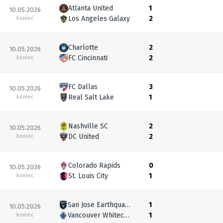
Atlanta United
1
10.05.2026
Los Angeles Galaxy
2
koniec
Charlotte
2
10.05.2026
FC Cincinnati
2
koniec
FC Dallas
3
10.05.2026
Real Salt Lake
1
koniec
Nashville SC
2
10.05.2026
DC United
2
koniec
Colorado Rapids
0
10.05.2026
St. Louis City
1
koniec
San Jose Earthquakes
1
10.05.2026
Vancouver Whitecaps
1
koniec