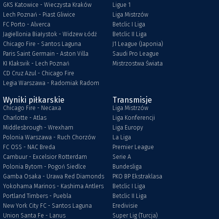
GKS Katowice - Wieczysta Kraków
Ligue 1
Lech Poznań - Piast Gliwice
Liga Mistrzów
FC Porto - Alverca
Betclic I Liga
Jagiellonia Białystok - Widzew Łódź
Betclic II Liga
Chicago Fire - Santos Laguna
J1 League (Japonia)
Paris Saint Germain - Aston Villa
Saudi Pro League
KI Klaksvik - Lech Poznań
Mistrzostwa Świata
CD Cruz Azul - Chicago Fire
Legia Warszawa - Radomiak Radom
Wyniki piłkarskie
Transmisje
Chicago Fire - Necaxa
Liga Mistrzów
Charlotte - Atlas
Liga Konferencji
Middlesbrough - Wrexham
Liga Europy
Polonia Warszawa - Ruch Chorzów
La Liga
FC OSS - NAC Breda
Premier League
Cambuur - Excelsior Rotterdam
Serie A
Polonia Bytom - Pogoń Siedlce
Bundesliga
Gamba Osaka - Urawa Red Diamonds
PKO BP Ekstraklasa
Yokohama Marinos - Kashima Antlers
Betclic I Liga
Portland Timbers - Puebla
Betclic II Liga
New York City FC - Santos Laguna
Eredivisie
Union Santa Fe - Lanus
Super Lig (Turcja)