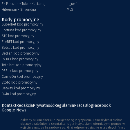
FK Partizan - Toboł Kustanaj
Ligue 1
Hibernian - Shkendija
MLS
Kody promocyjne
Superbet kod promocyjny
Fortuna kod promocyjny
STS kod promocyjny
ForBET kod promocyjny
Betclic kod promocyjny
BetFan kod promocyjny
LV BET kod promocyjny
Totalbet kod promocyjny
PZBuk kod promocyjny
ComeOn kod promocyjny
Etoto kod promocyjny
Betway kod promocyjny
Bwin kod promocyjny
Kontakt
Redakcja
Prywatność
Regulamin
Praca
Blog
Facebook
Google News
Zakłady bukmacherskie związane są z ryzykiem. Zauważyłeś u siebie
objawy uzależnienia skontaktuj się z instytucjami oferującymi pomoc w
wyjściu z nałogu hazardowego. Graj odpowiedzialnie u legalnych firm z