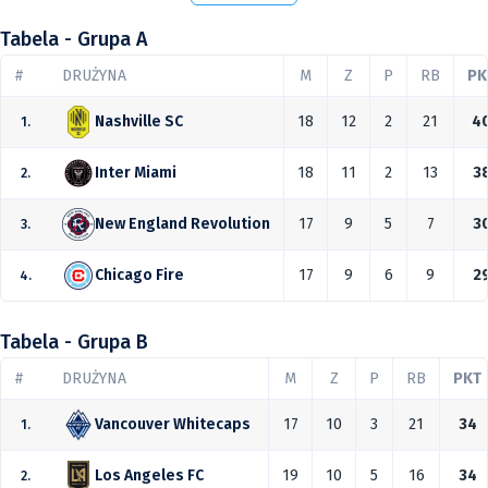
Tabela - Grupa A
#
DRUŻYNA
M
Z
P
RB
PK
18
12
2
21
4
Nashville SC
1.
18
11
2
13
3
Inter Miami
2.
17
9
5
7
3
New England Revolution
3.
17
9
6
9
2
Chicago Fire
4.
Tabela - Grupa B
#
DRUŻYNA
M
Z
P
RB
PKT
17
10
3
21
34
Vancouver Whitecaps
1.
19
10
5
16
34
Los Angeles FC
2.