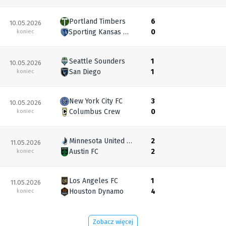
Portland Timbers
6
10.05.2026
Sporting Kansas City
0
koniec
Seattle Sounders
1
10.05.2026
San Diego
1
koniec
New York City FC
3
10.05.2026
Columbus Crew
0
koniec
Minnesota United FC
2
11.05.2026
Austin FC
2
koniec
Los Angeles FC
1
11.05.2026
Houston Dynamo
4
koniec
Zobacz więcej