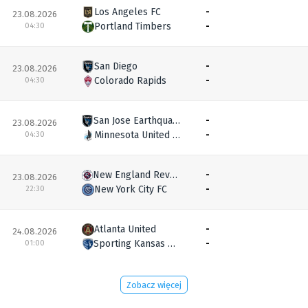
Los Angeles FC
-
23.08.2026
Portland Timbers
-
04:30
San Diego
-
23.08.2026
Colorado Rapids
-
04:30
San Jose Earthquakes
-
23.08.2026
Minnesota United FC
-
04:30
New England Revolution
-
23.08.2026
New York City FC
-
22:30
Atlanta United
-
24.08.2026
Sporting Kansas City
-
01:00
Zobacz więcej