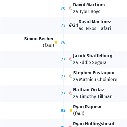
David Martinez
70'
za
Tyler Boyd
David Martinez
2:1
73'
as.
Nkosi Tafari
Simon Becher
76'
(faul)
Jacob Shaffelburg
77'
za
Eddie Segura
Stephen Eustaquio
77'
za
Mathieu Choiniere
Nathan Ordaz
77'
za
Timothy Tillman
Ryan Raposo
82'
(faul)
Ryan Hollingshead