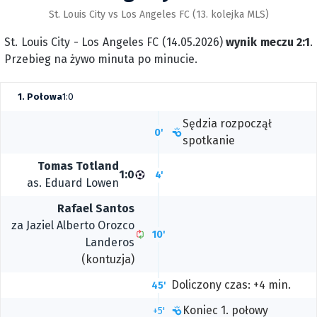
St. Louis City vs Los Angeles FC (13. kolejka MLS)
St. Louis City - Los Angeles FC (14.05.2026)
wynik meczu 2:1
.
Przebieg na żywo minuta po minucie.
1. Połowa
1:0
Sędzia rozpoczął
0'
spotkanie
Tomas Totland
1:0
4'
as.
Eduard Lowen
Rafael Santos
za
Jaziel Alberto Orozco
10'
Landeros
(kontuzja)
Doliczony czas: +4 min.
45'
Koniec 1. połowy
+5'