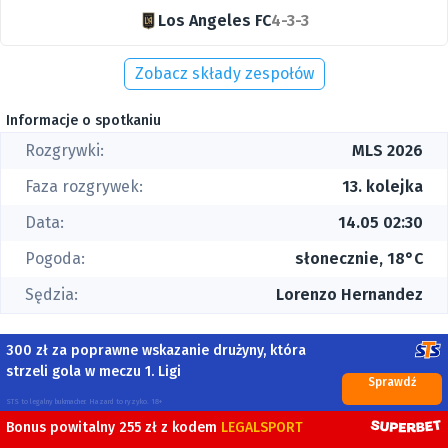
Los Angeles FC
4-3-3
Zobacz składy zespołów
Informacje o spotkaniu
Rozgrywki:
MLS 2026
Faza rozgrywek:
13. kolejka
Data:
14.05 02:30
Pogoda:
słonecznie, 18°C
Sędzia:
Lorenzo Hernandez
300 zł za poprawne wskazanie drużyny, która
strzeli gola w meczu 1. Ligi
Sprawdź
STS to legalny bukmacher. Hazard to ryzyko. 18+
Bonus powitalny 255 zł z kodem
LEGALSPORT