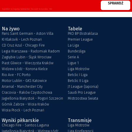
SPRAWDŹ
Superbet to legalny bukmacher. Hazard to ryzyko. 18+
Na żywo
Tabele
Paris Saint Germain - Aston Villa
PKO BP Ekstraklasa
KI Klaksvik - Lech Poznań
Premier League
CD Cruz Azul - Chicago Fire
La Liga
Legia Warszawa - Radomiak Radom
Bundesliga
Zagłębie Lubin - Śląsk Wrocław
Serie A
Piast Gliwice - Wieczysta Kraków
Ligue 1
Widzew Łódź - Korona Kielce
Liga Mistrzów
Rio Ave - FC Porto
Betclic I Liga
Motor Lublin - GKS Katowice
Betclic II Liga
Arsenal - Manchester City
J1 League (Japonia)
Cracovia - Raków Częstochowa
Saudi Pro League
Jagiellonia Białystok - Pogoń Szczecin
Mistrzostwa Świata
Górnik Zabrze - Wisła Kraków
Wisła Płock - Lech Poznań
Wyniki piłkarskie
Transmisje
Chicago Fire - Santos Laguna
Liga Mistrzów
Jagiellonia Białystok - Widzew Łódź
Liga Konferencji