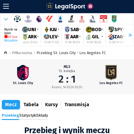
UNI
-
KAI
-
SAB
-
BOD
-
SPY
-
Wyniki na
żywo
ARK
-
LEV
-
AAR
-
GIL
-
ZAG
-
20 live
Wszystkie
dziś 19:00
11.08 17:00
11.08 18:00
11.08 18:00
11.08 19:00
11
Piłka nożna
Przebieg St. Louis City - Los Angeles FC
MLS
13. kolejka
2 : 1
St. Louis City
Los Angeles FC
Koniec, 14.05.26 02:30
Mecz
Tabela
Kursy
Transmisja
Przebieg
Statystyki
Składy
Przebieg i wynik meczu