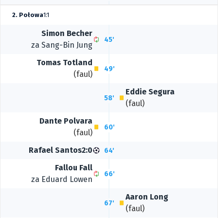
2. Połowa
1:1
Simon Becher
45'
za
Sang-Bin Jung
Tomas Totland
49'
(faul)
Eddie Segura
58'
(faul)
Dante Polvara
60'
(faul)
Rafael Santos
2:0
64'
Fallou Fall
66'
za
Eduard Lowen
Aaron Long
67'
(faul)