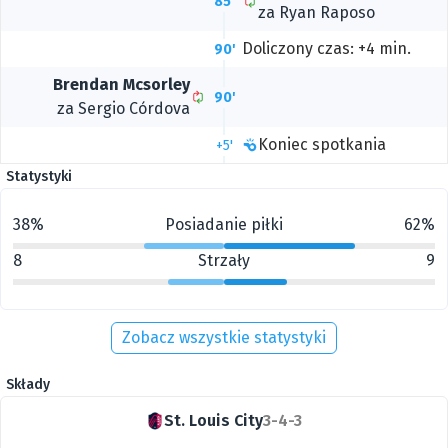
85'
za
Ryan Raposo
Doliczony czas: +4 min.
90'
Brendan Mcsorley
90'
za
Sergio Córdova
Koniec spotkania
+5'
Statystyki
38%
Posiadanie piłki
62%
8
Strzały
9
Zobacz wszystkie statystyki
Składy
St. Louis City
3-4-3