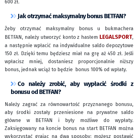
600 zł.
Jak otrzymać maksymalny bonus BETFAN?
Żeby otrzymać maksymalny bonus u bukmachera
LEGALSPORT
BETFAN, należy utworzyć konto z hasłem
,
a następnie wpłacić na indywidualne saldo depozytowe
150 zł. Dzięki temu będziesz miał na grę aż 450 zł. Jeśli
wpłacisz mniej, dostaniesz proporcjonalnie niższy
bonus, jednak wciąż to będzie bonus 100% od wpłaty.
Co należy zrobić, aby wypłacić środki z
bonusu od BETFAN?
Należy zagrać za równowartość przyznanego bonusu,
aby środki zostały przeniesione na prywatne saldo
główne w BETFAN i były możliwe do wypłaty.
Zaksięgowany na koncie bonus na start BETFAN można
wykorzystać grając na dwa sposoby: możesz postawić