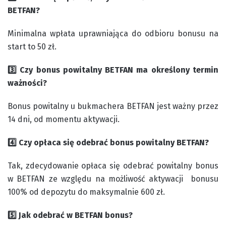
BETFAN?
Minimalna wpłata uprawniająca do odbioru bonusu na
start to 50 zł.
3️⃣ Czy bonus powitalny BETFAN ma określony termin
ważności?
Bonus powitalny u bukmachera BETFAN jest ważny przez
14 dni, od momentu aktywacji.
4️⃣ Czy opłaca się odebrać bonus powitalny BETFAN?
Tak, zdecydowanie opłaca się odebrać powitalny bonus
w BETFAN ze względu na możliwość aktywacji bonusu
100% od depozytu do maksymalnie 600 zł.
5️⃣ Jak odebrać w BETFAN bonus?