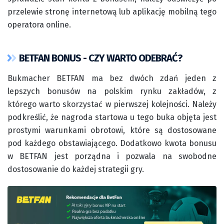
przelewie stronę internetową lub aplikację mobilną tego
operatora online.
BETFAN BONUS - CZY WARTO ODEBRAĆ?
Bukmacher BETFAN ma bez dwóch zdań jeden z
lepszych bonusów na polskim rynku zakładów, z
którego warto skorzystać w pierwszej kolejności. Należy
podkreślić, że nagroda startowa u tego buka objęta jest
prostymi warunkami obrotowi, które są dostosowane
pod każdego obstawiającego. Dodatkowo kwota bonusu
w BETFAN jest porządna i pozwala na swobodne
dostosowanie do każdej strategii gry.