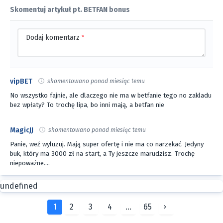
Skomentuj artykuł pt. BETFAN bonus
Dodaj komentarz
*
vipBET
skomentowano ponad miesiąc temu
No wszystko fajnie, ale dlaczego nie ma w betfanie tego no zakladu
bez wpłaty? To trochę lipa, bo inni mają, a betfan nie
MagicJJ
skomentowano ponad miesiąc temu
Panie, weź wyluzuj. Mają super ofertę i nie ma co narzekać. Jedyny
buk, który ma 3000 zł na start, a Ty jeszcze marudzisz. Trochę
niepoważne....
undefined
1
2
3
4
...
65