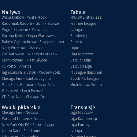
Na żywo
Tabele
Wisła Kraków - Wisła Płock
PKO BP Ekstraklasa
Radomiak Radom - Górnik Zabrze
Premier League
Pogoń Szczecin - Motor Lublin
La Liga
Korona Kielce - Legia Warszawa
Bundesliga
Raków Częstochowa - Zagłębie Lubin
Serie A
Śląsk Wrocław - Cracovia
Ligue 1
GKS Katowice - Wieczysta Kraków
Liga Mistrzów
Lech Poznań - Piast Gliwice
Betclic I Liga
FC Porto - Alverca
Betclic II Liga
Jagiellonia Białystok - Widzew Łódź
J1 League (Japonia)
Chicago Fire - Santos Laguna
Saudi Pro League
Paris Saint Germain - Aston Villa
Mistrzostwa Świata
KI Klaksvik - Lech Poznań
CD Cruz Azul - Chicago Fire
Wyniki piłkarskie
Transmisje
Chicago Fire - Necaxa
Liga Mistrzów
Portland Timbers - Puebla
Liga Konferencji
New York City FC - Santos Laguna
Liga Europy
Union Santa Fe - Lanus
La Liga
Hibernian - Shkendija
Premier League