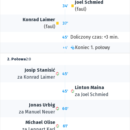
Joel Schmied
34'
(faul)
Konrad Laimer
37'
(faul)
Doliczony czas: +3 min.
45'
Koniec 1. połowy
+4'
2. Połowa
2:0
Josip Stanisić
45'
za
Konrad Laimer
Linton Maina
45'
za
Joel Schmied
Jonas Urbig
60'
za
Manuel Neuer
Michael Olise
61'
za
Lennart Karl