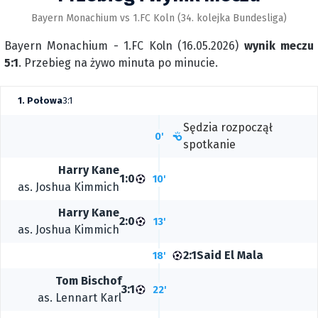
Bayern Monachium vs 1.FC Koln (34. kolejka Bundesliga)
Bayern Monachium - 1.FC Koln (16.05.2026)
wynik meczu
5:1
. Przebieg na żywo minuta po minucie.
1. Połowa
3:1
Sędzia rozpoczął
0'
spotkanie
Harry Kane
1:0
10'
as.
Joshua Kimmich
Harry Kane
2:0
13'
as.
Joshua Kimmich
2:1
Said El Mala
18'
Tom Bischof
3:1
22'
as.
Lennart Karl