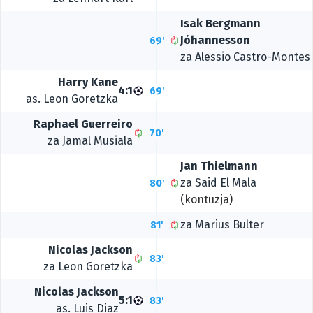
Isak Bergmann
Jóhannesson
69'
za
Alessio Castro-Montes
Harry Kane
4:1
69'
as.
Leon Goretzka
Raphael Guerreiro
70'
za
Jamal Musiala
Jan Thielmann
za
Said El Mala
80'
(kontuzja)
za
Marius Bulter
81'
Nicolas Jackson
83'
za
Leon Goretzka
Nicolas Jackson
5:1
83'
as.
Luis Diaz