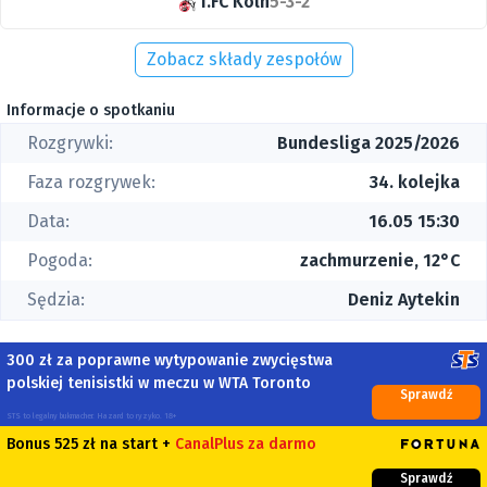
1.FC Koln
5-3-2
Zobacz składy zespołów
Informacje o spotkaniu
Rozgrywki:
Bundesliga 2025/2026
Faza rozgrywek:
34. kolejka
Data:
16.05 15:30
Pogoda:
zachmurzenie, 12°C
Sędzia:
Deniz Aytekin
300 zł za poprawne wytypowanie zwycięstwa
polskiej tenisistki w meczu w WTA Toronto
Sprawdź
STS to legalny bukmacher. Hazard to ryzyko. 18+
Bonus 525 zł na start +
CanalPlus za darmo
Sprawdź