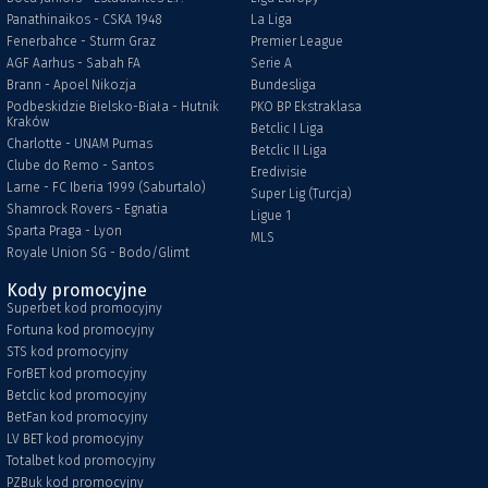
Panathinaikos - CSKA 1948
La Liga
Fenerbahce - Sturm Graz
Premier League
AGF Aarhus - Sabah FA
Serie A
Brann - Apoel Nikozja
Bundesliga
Podbeskidzie Bielsko-Biała - Hutnik
PKO BP Ekstraklasa
Kraków
Betclic I Liga
Charlotte - UNAM Pumas
Betclic II Liga
Clube do Remo - Santos
Eredivisie
Larne - FC Iberia 1999 (Saburtalo)
Super Lig (Turcja)
Shamrock Rovers - Egnatia
Ligue 1
Sparta Praga - Lyon
MLS
Royale Union SG - Bodo/Glimt
Kody promocyjne
Superbet kod promocyjny
Fortuna kod promocyjny
STS kod promocyjny
ForBET kod promocyjny
Betclic kod promocyjny
BetFan kod promocyjny
LV BET kod promocyjny
Totalbet kod promocyjny
PZBuk kod promocyjny