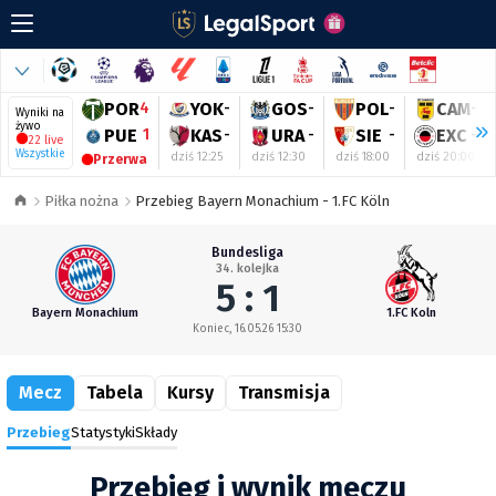
POR
4
YOK
-
GOS
-
POL
-
CAM
-
Wyniki na
żywo
PUE
1
KAS
-
URA
-
SIE
-
EXC
-
22 live
Wszystkie
dziś 12:25
dziś 12:30
dziś 18:00
dziś 20:00
Przerwa
Piłka nożna
Przebieg Bayern Monachium - 1.FC Köln
Bundesliga
34. kolejka
5 : 1
Bayern Monachium
1.FC Koln
Koniec, 16.05.26 15:30
Mecz
Tabela
Kursy
Transmisja
Przebieg
Statystyki
Składy
Przebieg i wynik meczu