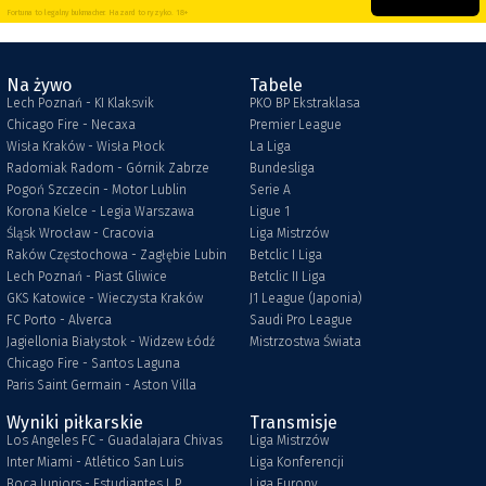
Fortuna to legalny bukmacher. Hazard to ryzyko. 18+
Na żywo
Tabele
Lech Poznań - KI Klaksvik
PKO BP Ekstraklasa
Chicago Fire - Necaxa
Premier League
Wisła Kraków - Wisła Płock
La Liga
Radomiak Radom - Górnik Zabrze
Bundesliga
Pogoń Szczecin - Motor Lublin
Serie A
Korona Kielce - Legia Warszawa
Ligue 1
Śląsk Wrocław - Cracovia
Liga Mistrzów
Raków Częstochowa - Zagłębie Lubin
Betclic I Liga
Lech Poznań - Piast Gliwice
Betclic II Liga
GKS Katowice - Wieczysta Kraków
J1 League (Japonia)
FC Porto - Alverca
Saudi Pro League
Jagiellonia Białystok - Widzew Łódź
Mistrzostwa Świata
Chicago Fire - Santos Laguna
Paris Saint Germain - Aston Villa
Wyniki piłkarskie
Transmisje
Los Angeles FC - Guadalajara Chivas
Liga Mistrzów
Inter Miami - Atlético San Luis
Liga Konferencji
Boca Juniors - Estudiantes L.P.
Liga Europy