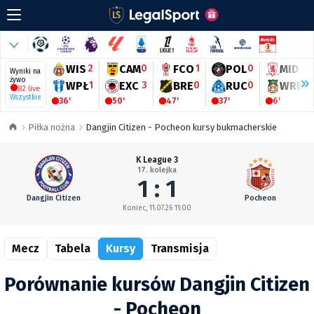
WIS
2
CAM
0
FCO
1
POL
0
MID
0
Wyniki na
żywo
WPŁ
1
EXC
3
BRE
0
RUC
0
WRE
0
82 live
Wszystkie
36'
50'
47'
37'
6'
Piłka nożna
Dangjin Citizen - Pocheon kursy bukmacherskie
K League 3
17. kolejka
1 : 1
Dangjin Citizen
Pocheon
Koniec, 11.07.26 11:00
Mecz
Tabela
Kursy
Transmisja
Porównanie kursów Dangjin Citizen
- Pocheon