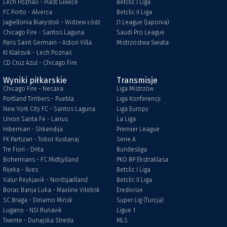
Lech Poznań - Piast Gliwice
Betclic I Liga
FC Porto - Alverca
Betclic II Liga
Jagiellonia Białystok - Widzew Łódź
J1 League (Japonia)
Chicago Fire - Santos Laguna
Saudi Pro League
Paris Saint Germain - Aston Villa
Mistrzostwa Świata
KI Klaksvik - Lech Poznań
CD Cruz Azul - Chicago Fire
Wyniki piłkarskie
Transmisje
Chicago Fire - Necaxa
Liga Mistrzów
Portland Timbers - Puebla
Liga Konferencji
New York City FC - Santos Laguna
Liga Europy
Union Santa Fe - Lanus
La Liga
Hibernian - Shkendija
Premier League
FK Partizan - Toboł Kustanaj
Serie A
Tre Fiori - Drita
Bundesliga
Bohemians - FC Midtjylland
PKO BP Ekstraklasa
Rijeka - Ilves
Betclic I Liga
Valur Reykjavik - Nordsjælland
Betclic II Liga
Borac Banja Luka - Maxline Vitebsk
Eredivisie
SC Braga - Dinamo Mińsk
Super Lig (Turcja)
Lugano - NSI Runavik
Ligue 1
Twente - Dunajska Streda
MLS