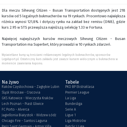
Dla meczu Siheung Citizen - Busan Transportation dostępnych jest 218
kursów od 5 legalnych bukmacherów na 19 rynkach. Procentowo największa
różnica wynosi 121,8% i dotyczy rynku na zakład bez remisu (DNB), gdzie
kurs 2.95 w STS przewyższa najniższą selekcję 1.33 w Fortuna.
Najwięcej najwyższych kursów meczowych Siheung Citizen - Busan
Transportation ma Superbet, który prowadzi w 10 rynkach zdarzeń.
Wyświetlane kursy są treściami reklamowymi legalnych bukmacherów, sponsorów
Legalsport.pl. Ostateczny kurs zakładu jest zawsze kursem widocznym u bukmachera w
momencie zawierania kuponu.
Na żywo
Tabele
Raków Częstochowa - Zagłębie Lubin
PKO BP Ekstraklasa
Śląsk Wrocław - Cracovia
Premier League
GKS Katowice - Wieczysta Kraków
La Liga
Lech Poznań - Piast Gliwice
Bundesliga
FC Porto - Alverca
Serie A
Jagiellonia Białystok - Widzew Łódź
Ligue 1
Chicago Fire - Santos Laguna
Liga Mistrzów
Paris Saint Germain - Aston Villa
Betclic I Liga