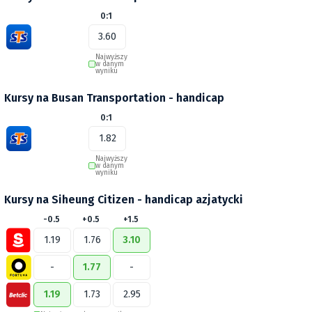
0:1
3.60
Najwyższy
w danym
wyniku
Kursy na Busan Transportation - handicap
0:1
1.82
Najwyższy
w danym
wyniku
Kursy na Siheung Citizen - handicap azjatycki
-0.5
+0.5
+1.5
1.19
1.76
3.10
-
1.77
-
1.19
1.73
2.95