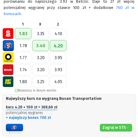
porównaniu do najniższego 3.93 w Betclic. Daje to 27 zł więcej
potencjalnej wygranej przy stawce 100 zł + dodatkowe
760 zł w
bonusach
.
1
X
2
1.83
3.35
4.10
1.78
3.40
4.20
1.77
3.20
3.95
1.74
3.20
3.93
1.80
3.25
4.05
Najwyższy w danym wyniku
Najwyższy kurs na wygraną Busan Transportation
kurs 4.20 × 100 zł = 369,60 zł
potencjalnej wygranej
+ najwyższy bonus 760 zł
Zagraj w STS
Reklama