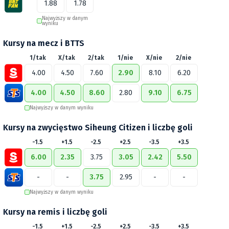
1.88
1.78
Najwyższy w danym
wyniku
Kursy na mecz i BTTS
1/tak
X/tak
2/tak
1/nie
X/nie
2/nie
4.00
4.50
7.60
2.90
8.10
6.20
4.00
4.50
8.60
2.80
9.10
6.75
Najwyższy w danym wyniku
Kursy na zwycięstwo Siheung Citizen i liczbę goli
-1.5
+1.5
-2.5
+2.5
-3.5
+3.5
6.00
2.35
3.75
3.05
2.42
5.50
-
-
3.75
2.95
-
-
Najwyższy w danym wyniku
Kursy na remis i liczbę goli
-1.5
+1.5
-2.5
+2.5
-3.5
+3.5