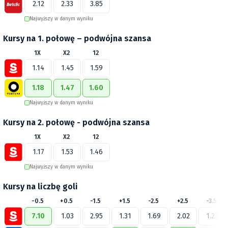
2.12
2.33
3.85
Najwyższy w danym wyniku
Kursy na 1. połowę – podwójna szansa
1X
X2
12
1.14
1.45
1.59
1.18
1.47
1.60
Najwyższy w danym wyniku
Kursy na 2. połowę - podwójna szansa
1X
X2
12
1.17
1.53
1.46
Najwyższy w danym wyniku
Kursy na liczbę goli
-0.5
+0.5
-1.5
+1.5
-2.5
+2.5
-3.5
7.10
1.03
2.95
1.31
1.69
2.02
1.23