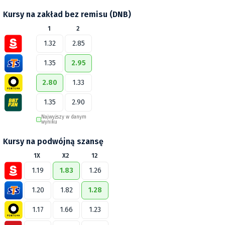
Kursy na zakład bez remisu (DNB)
1
2
1.32
2.85
1.35
2.95
2.80
1.33
1.35
2.90
Najwyższy w danym
wyniku
Kursy na podwójną szansę
1X
X2
12
1.19
1.83
1.26
1.20
1.82
1.28
1.17
1.66
1.23