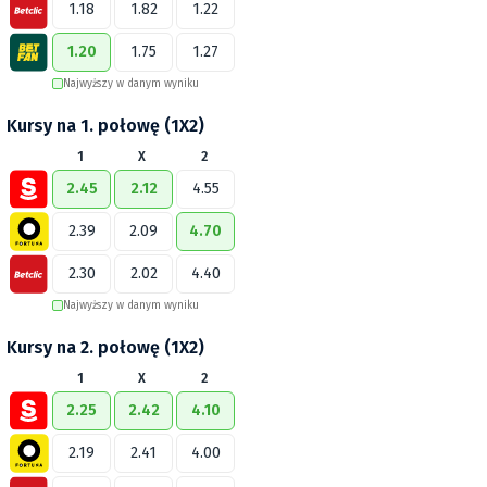
1.18
1.82
1.22
1.20
1.75
1.27
Najwyższy w danym wyniku
Kursy na 1. połowę (1X2)
1
X
2
2.45
2.12
4.55
2.39
2.09
4.70
2.30
2.02
4.40
Najwyższy w danym wyniku
Kursy na 2. połowę (1X2)
1
X
2
2.25
2.42
4.10
2.19
2.41
4.00