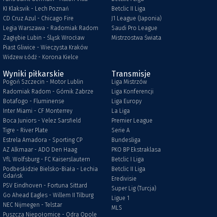
KI Klaksvik - Lech Poznań
Betclic II Liga
CD Cruz Azul - Chicago Fire
J1 League (Japonia)
Legia Warszawa - Radomiak Radom
Saudi Pro League
Zagłębie Lubin - Śląsk Wrocław
Mistrzostwa Świata
Piast Gliwice - Wieczysta Kraków
Widzew Łódź - Korona Kielce
Wyniki piłkarskie
Transmisje
Pogoń Szczecin - Motor Lublin
Liga Mistrzów
Radomiak Radom - Górnik Zabrze
Liga Konferencji
Botafogo - Fluminense
Liga Europy
Inter Miami - CF Monterrey
La Liga
Boca Juniors - Velez Sarsfield
Premier League
Tigre - River Plate
Serie A
Estrela Amadora - Sporting CP
Bundesliga
AZ Alkmaar - ADO Den Haag
PKO BP Ekstraklasa
VfL Wolfsburg - FC Kaiserslautern
Betclic I Liga
Podbeskidzie Bielsko-Biała - Lechia
Betclic II Liga
Gdańsk
Eredivisie
PSV Eindhoven - Fortuna Sittard
Super Lig (Turcja)
Go Ahead Eagles - Willem II Tilburg
Ligue 1
NEC Nijmegen - Telstar
MLS
Puszcza Niepołomice - Odra Opole