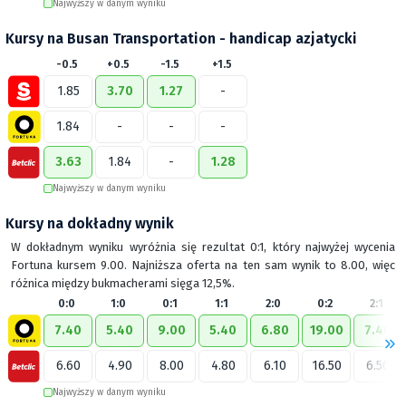
Najwyższy w danym wyniku
Kursy na Busan Transportation - handicap azjatycki
-0.5
+0.5
-1.5
+1.5
1.85
3.70
1.27
-
1.84
-
-
-
3.63
1.84
-
1.28
Najwyższy w danym wyniku
Kursy na dokładny wynik
W dokładnym wyniku wyróżnia się rezultat 0:1, który najwyżej wycenia
Fortuna kursem 9.00. Najniższa oferta na ten sam wynik to 8.00, więc
różnica między bukmacherami sięga 12,5%.
0:0
1:0
0:1
1:1
2:0
0:2
2:1
7.40
5.40
9.00
5.40
6.80
19.00
7.40
6.60
4.90
8.00
4.80
6.10
16.50
6.50
Najwyższy w danym wyniku