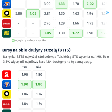
-
-
3.00
1.33
1.70
2.02
1.26
5.80
1.05
2.81
1.30
1.63
1.94
1.23
-
-
2.90
1.29
1.66
1.93
1.24
-
-
3.05
1.30
1.72
1.98
1.27
Najwyższy w danym wyniku
Kursy na obie drużyny strzelą (BTTS)
Na rynku BTTS najwyżej stoi selekcja Tak, którą STS wycenia na 1.90. To o
3,3% więcej niż najniższy kurs 1.84 dostępny na tę samą opcję.
Tak
Nie
1.90
1.80
1.90
1.80
1.84
1.74
1.84
1.74