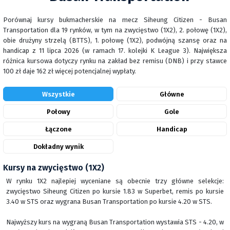
Porównaj kursy bukmacherskie na mecz Siheung Citizen - Busan
Transportation dla 19 rynków, w tym na zwycięstwo (1X2), 2. połowę (1X2),
obie drużyny strzelą (BTTS), 1. połowę (1X2), podwójną szansę oraz na
handicap z 11 lipca 2026 (w ramach 17. kolejki K League 3). Największa
różnica kursowa dotyczy rynku na zakład bez remisu (DNB) i przy stawce
100 zł daje 162 zł więcej potencjalnej wypłaty.
Wszystkie
Główne
Połowy
Gole
Łączone
Handicap
Dokładny wynik
Kursy na zwycięstwo (1X2)
W rynku 1X2 najlepiej wyceniane są obecnie trzy główne selekcje:
zwycięstwo Siheung Citizen po kursie 1.83 w Superbet, remis po kursie
3.40 w STS oraz wygrana Busan Transportation po kursie 4.20 w STS.
Najwyższy kurs na wygraną Busan Transportation wystawia STS - 4.20, w