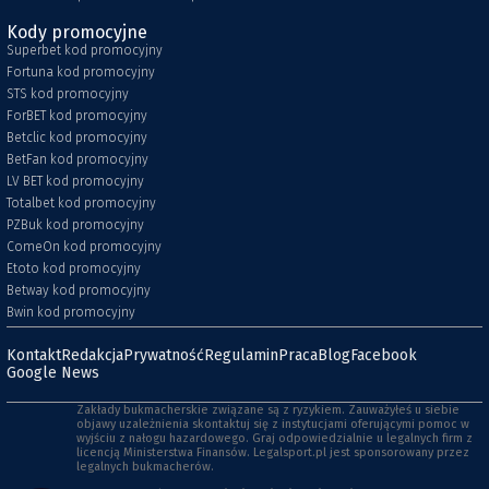
Kody promocyjne
Superbet kod promocyjny
Fortuna kod promocyjny
STS kod promocyjny
ForBET kod promocyjny
Betclic kod promocyjny
BetFan kod promocyjny
LV BET kod promocyjny
Totalbet kod promocyjny
PZBuk kod promocyjny
ComeOn kod promocyjny
Etoto kod promocyjny
Betway kod promocyjny
Bwin kod promocyjny
Kontakt
Redakcja
Prywatność
Regulamin
Praca
Blog
Facebook
Google News
Zakłady bukmacherskie związane są z ryzykiem. Zauważyłeś u siebie
objawy uzależnienia skontaktuj się z instytucjami oferującymi pomoc w
wyjściu z nałogu hazardowego. Graj odpowiedzialnie u legalnych firm z
licencją Ministerstwa Finansów. Legalsport.pl jest sponsorowany przez
legalnych bukmacherów.