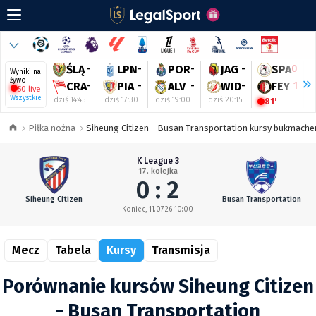
ŚLĄ
-
LPN
-
POR
-
JAG
-
SPA
0
Wyniki na
żywo
CRA
-
PIA
-
ALV
-
WID
-
FEY
1
50 live
Wszystkie
dziś 14:45
dziś 17:30
dziś 19:00
dziś 20:15
d
81'
Piłka nożna
Siheung Citizen - Busan Transportation kursy bukmache
K League 3
17. kolejka
0 : 2
Siheung Citizen
Busan Transportation
Koniec, 11.07.26 10:00
Mecz
Tabela
Kursy
Transmisja
Porównanie kursów Siheung Citizen
- Busan Transportation