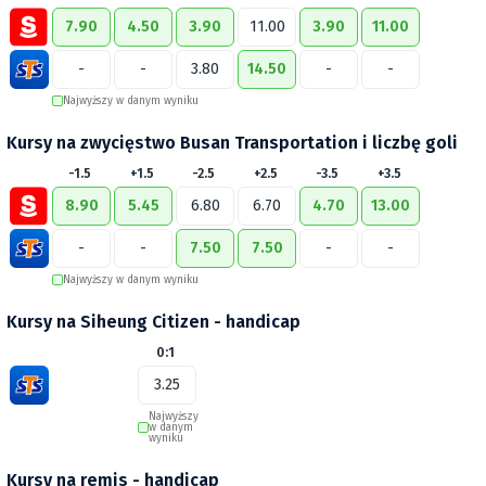
7.90
4.50
3.90
11.00
3.90
11.00
-
-
3.80
14.50
-
-
Najwyższy w danym wyniku
Kursy na zwycięstwo Busan Transportation i liczbę goli
-1.5
+1.5
-2.5
+2.5
-3.5
+3.5
8.90
5.45
6.80
6.70
4.70
13.00
-
-
7.50
7.50
-
-
Najwyższy w danym wyniku
Kursy na Siheung Citizen - handicap
0:1
3.25
Najwyższy
w danym
wyniku
Kursy na remis - handicap