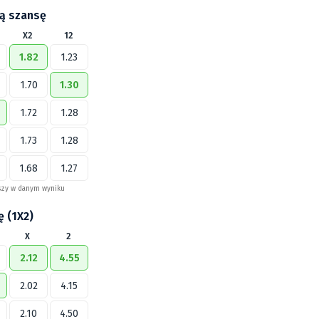
ą szansę
X2
12
1.82
1.23
1.70
1.30
1.72
1.28
1.73
1.28
1.68
1.27
szy w danym wyniku
ę (1X2)
X
2
2.12
4.55
2.02
4.15
2.10
4.50