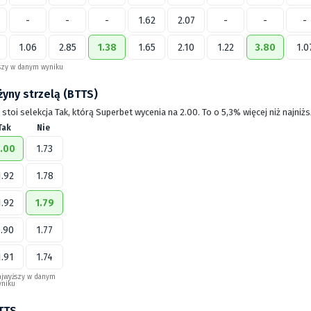
-
-
-
1.62
2.07
-
-
-
1.06
2.85
1.38
1.65
2.10
1.22
3.80
1.0
szy w danym wyniku
żyny strzelą (BTTS)
stoi selekcja Tak, którą Superbet wycenia na 2.00. To o 5,3% więcej niż najniż
Tak
Nie
.00
1.73
1.92
1.78
1.92
1.79
1.90
1.77
1.91
1.74
ajwyższy w danym
yniku
BTTS