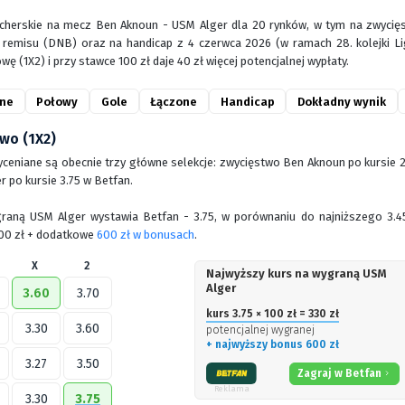
herskie na mecz Ben Aknoun - USM Alger dla 20 rynków, w tym na zwycięst
z remisu (DNB) oraz na handicap z 4 czerwca 2026 (w ramach 28. kolejki Lig
wę (1X2) i przy stawce 100 zł daje 40 zł więcej potencjalnej wypłaty.
ne
Połowy
Gole
Łączone
Handicap
Dokładny wynik
wo (1X2)
wyceniane są obecnie trzy główne selekcje: zwycięstwo Ben Aknoun po kursie 2
 po kursie 3.75 w Betfan.
raną USM Alger wystawia Betfan - 3.75, w porównaniu do najniższego 3.45 
100 zł + dodatkowe
600 zł w bonusach
.
X
2
Najwyższy kurs na wygraną USM
Alger
3.60
3.70
kurs 3.75 × 100 zł = 330 zł
3.30
3.60
potencjalnej wygranej
+ najwyższy bonus 600 zł
3.27
3.50
Zagraj w Betfan
Reklama
3.30
3.75