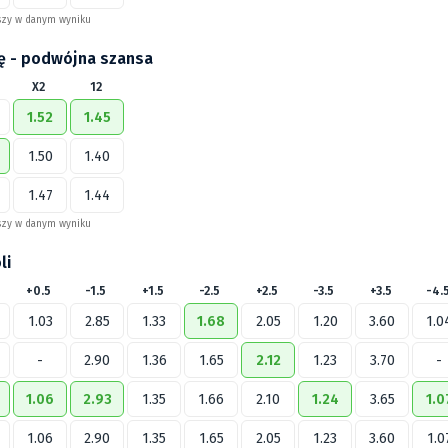
szy w danym wyniku
wę - podwójna szansa
X2
12
1.52
1.45
1.50
1.40
1.47
1.44
szy w danym wyniku
li
+0.5
-1.5
+1.5
-2.5
+2.5
-3.5
+3.5
-4.
1.03
2.85
1.33
1.68
2.05
1.20
3.60
1.0
-
2.90
1.36
1.65
2.12
1.23
3.70
-
1.06
2.93
1.35
1.66
2.10
1.24
3.65
1.0
1.06
2.90
1.35
1.65
2.05
1.23
3.60
1.0