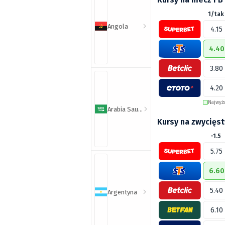
1/tak
Angola
4.15
4.40
3.80
4.20
Najwyż
Arabia Saudyjska
Kursy na zwycięst
-1.5
5.75
6.60
5.40
Argentyna
6.10