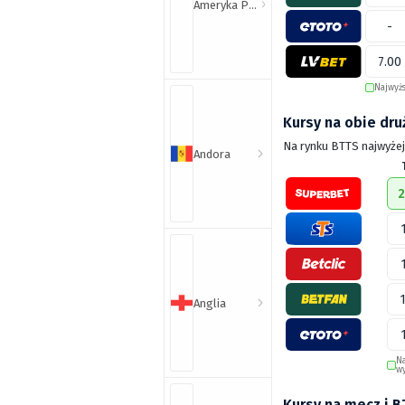
Ameryka Północna i Południowa
-
7.00
Najwyż
Kursy na obie dru
Na rynku BTTS najwyżej 
Andora
2
Anglia
N
w
Kursy na mecz i 