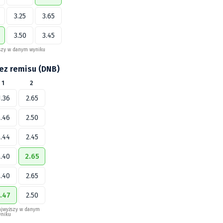
3.25
3.65
3.50
3.45
szy w danym wyniku
bez remisu (DNB)
1
2
1.36
2.65
1.46
2.50
1.44
2.45
1.40
2.65
1.40
2.65
1.47
2.50
ajwyższy w danym
yniku