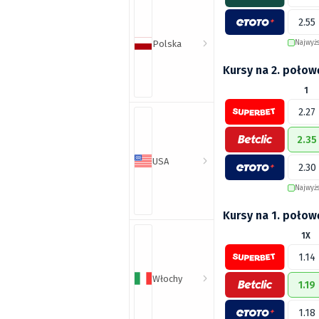
2.55
Polska
Najwyż
Kursy na 2. połow
1
2.27
2.35
USA
2.30
Najwyż
Kursy na 1. poło
1X
1.14
Włochy
1.19
1.18