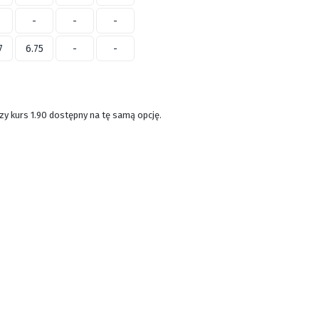
-
-
-
7
6.75
-
-
szy kurs 1.90 dostępny na tę samą opcję.