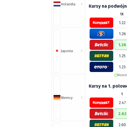
Holandia
Kursy na podwójn
1X
1.22
1.26
1.26
Japonia
1.25
1.23
Najwyż
Kursy na 1. połow
1
Niemcy
2.47
2.62
2.60