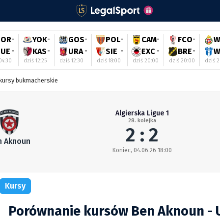
POR
-
YOK
-
GOS
-
POL
-
CAM
-
FCO
-
W
PUE
-
KAS
-
URA
-
SIE
-
EXC
-
BRE
-
W
04:30
dziś 12:25
dziś 12:30
dziś 18:00
dziś 20:00
dziś 20:00
dziś 
kursy bukmacherskie
Algierska Ligue 1
28. kolejka
2 : 2
n Aknoun
Koniec, 04.06.26 18:00
Kursy
Porównanie kursów Ben Aknoun - 