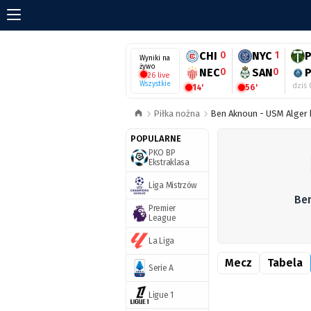
CHI
0
NYC
1
Wyniki na
żywo
NEC
0
SAN
0
26 live
Wszystkie
dziś 
14'
56'
Piłka nożna
Ben Aknoun - USM Alger 
POPULARNE
PKO BP
Ekstraklasa
Liga Mistrzów
Be
Premier
League
La Liga
Mecz
Tabela
Serie A
Ligue 1