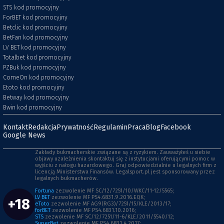
STS kod promocyjny
ForBET kod promocyjny
Betclic kod promocyjny
BetFan kod promocyjny
LV BET kod promocyjny
Totalbet kod promocyjny
PZBuk kod promocyjny
ComeOn kod promocyjny
Etoto kod promocyjny
Betway kod promocyjny
Bwin kod promocyjny
Kontakt
Redakcja
Prywatność
Regulamin
Praca
Blog
Facebook
Google News
Zakłady bukmacherskie związane są z ryzykiem. Zauważyłeś u siebie
objawy uzależnienia skontaktuj się z instytucjami oferującymi pomoc w
wyjściu z nałogu hazardowego. Graj odpowiedzialnie u legalnych firm z
licencją Ministerstwa Finansów. Legalsport.pl jest sponsorowany przez
legalnych bukmacherów.
Fortuna
zezwolenie MF SC/12/7251/10/WKC/11-12/5565;
LV BET
zezwolenie MF PS4.6831.9.2016.EQK;
+18
eToto
zezwolenie MF AG9(RG3)/7251/15/KLE/2013/17;
forBET
zezwolenie MF PS4.6831.10.2016;
STS
zezwolenie MF SC/12/7251/11-6/KLE/2011/5540/12;
SuperBet
zezwolenie MF PS4.6831.4.2017;