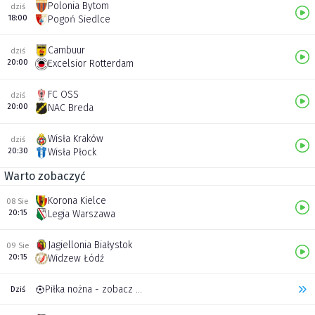
Polonia Bytom
dziś
18:00
Pogoń Siedlce
Cambuur
dziś
20:00
Excelsior Rotterdam
FC OSS
dziś
20:00
NAC Breda
Wisła Kraków
dziś
20:30
Wisła Płock
Warto zobaczyć
Korona Kielce
08 Sie
20:15
Legia Warszawa
Jagiellonia Białystok
09 Sie
20:15
Widzew Łódź
Piłka nożna - zobacz inne transmisje
Dziś