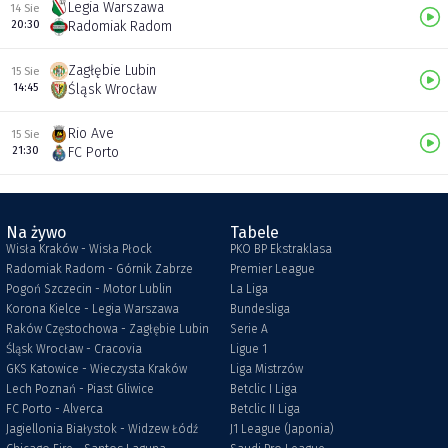
Legia Warszawa
14 Sie
20:30
Radomiak Radom
Zagłębie Lubin
15 Sie
14:45
Śląsk Wrocław
Rio Ave
15 Sie
21:30
FC Porto
Na żywo
Tabele
Wisła Kraków - Wisła Płock
PKO BP Ekstraklasa
Radomiak Radom - Górnik Zabrze
Premier League
Pogoń Szczecin - Motor Lublin
La Liga
Korona Kielce - Legia Warszawa
Bundesliga
Raków Częstochowa - Zagłębie Lubin
Serie A
Śląsk Wrocław - Cracovia
Ligue 1
GKS Katowice - Wieczysta Kraków
Liga Mistrzów
Lech Poznań - Piast Gliwice
Betclic I Liga
FC Porto - Alverca
Betclic II Liga
Jagiellonia Białystok - Widzew Łódź
J1 League (Japonia)