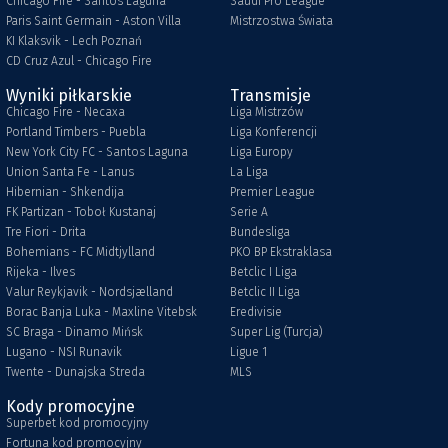
Chicago Fire - Santos Laguna
Saudi Pro League
Paris Saint Germain - Aston Villa
Mistrzostwa Świata
KI Klaksvik - Lech Poznań
CD Cruz Azul - Chicago Fire
Wyniki piłkarskie
Transmisje
Chicago Fire - Necaxa
Liga Mistrzów
Portland Timbers - Puebla
Liga Konferencji
New York City FC - Santos Laguna
Liga Europy
Union Santa Fe - Lanus
La Liga
Hibernian - Shkendija
Premier League
FK Partizan - Toboł Kustanaj
Serie A
Tre Fiori - Drita
Bundesliga
Bohemians - FC Midtjylland
PKO BP Ekstraklasa
Rijeka - Ilves
Betclic I Liga
Valur Reykjavik - Nordsjælland
Betclic II Liga
Borac Banja Luka - Maxline Vitebsk
Eredivisie
SC Braga - Dinamo Mińsk
Super Lig (Turcja)
Lugano - NSI Runavik
Ligue 1
Twente - Dunajska Streda
MLS
Kody promocyjne
Superbet kod promocyjny
Fortuna kod promocyjny