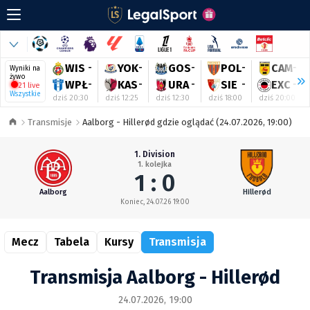
WIS
-
YOK
-
GOS
-
POL
-
CAM
-
Wyniki na
żywo
WPŁ
-
KAS
-
URA
-
SIE
-
EXC
-
21 live
Wszystkie
dziś 20:30
dziś 12:25
dziś 12:30
dziś 18:00
dziś 20:00
Transmisje
Aalborg - Hillerød gdzie oglądać (24.07.2026, 19:00)
1. Division
1. kolejka
1 : 0
Aalborg
Hillerød
Koniec, 24.07.26 19:00
Mecz
Tabela
Kursy
Transmisja
Transmisja Aalborg - Hillerød
24.07.2026, 19:00