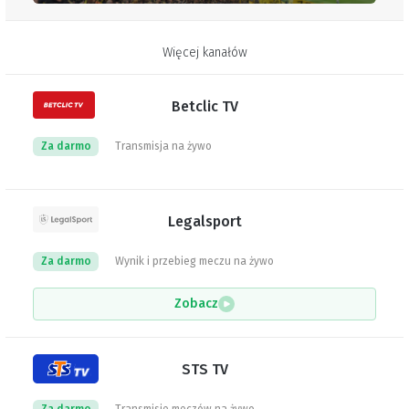
Więcej kanałów
Betclic TV
Za darmo
Transmisja na żywo
Legalsport
Za darmo
Wynik i przebieg meczu na żywo
Zobacz
STS TV