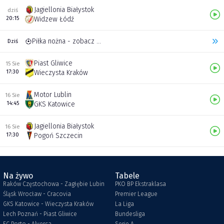
Jagiellonia Białystok
dziś
20:15
Widzew Łódź
Piłka nożna - zobacz inne transmisje
Dziś
Piast Gliwice
15 Sie
17:30
Wieczysta Kraków
Motor Lublin
16 Sie
14:45
GKS Katowice
Jagiellonia Białystok
16 Sie
17:30
Pogoń Szczecin
Na żywo
Tabele
Raków Częstochowa - Zagłębie Lubin
PKO BP Ekstraklasa
Śląsk Wrocław - Cracovia
Premier League
GKS Katowice - Wieczysta Kraków
La Liga
Lech Poznań - Piast Gliwice
Bundesliga