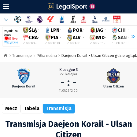
ŚLĄ
-
LPN
-
POR
-
JAG
-
CHI
-
Wyniki na
żywo
CRA
-
PIA
-
ALV
-
WID
-
SAN
-
65 live
Wszystkie
dziś 14:45
dziś 17:30
dziś 19:00
dziś 20:15
10.08 02:00
Transmisje
Piłka nożna
Daejeon Korail - Ulsan Citizen gdzie ogląda
K League 3
22. kolejka
- : -
Daejeon Korail
Ulsan Citizen
11.09.26 12:00
Mecz
Tabela
Transmisja
Transmisja Daejeon Korail - Ulsan
Citizen