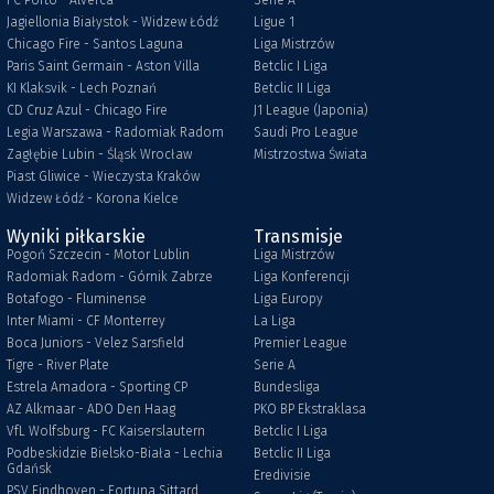
FC Porto - Alverca
Serie A
Jagiellonia Białystok - Widzew Łódź
Ligue 1
Chicago Fire - Santos Laguna
Liga Mistrzów
Paris Saint Germain - Aston Villa
Betclic I Liga
KI Klaksvik - Lech Poznań
Betclic II Liga
CD Cruz Azul - Chicago Fire
J1 League (Japonia)
Legia Warszawa - Radomiak Radom
Saudi Pro League
Zagłębie Lubin - Śląsk Wrocław
Mistrzostwa Świata
Piast Gliwice - Wieczysta Kraków
Widzew Łódź - Korona Kielce
Wyniki piłkarskie
Transmisje
Pogoń Szczecin - Motor Lublin
Liga Mistrzów
Radomiak Radom - Górnik Zabrze
Liga Konferencji
Botafogo - Fluminense
Liga Europy
Inter Miami - CF Monterrey
La Liga
Boca Juniors - Velez Sarsfield
Premier League
Tigre - River Plate
Serie A
Estrela Amadora - Sporting CP
Bundesliga
AZ Alkmaar - ADO Den Haag
PKO BP Ekstraklasa
VfL Wolfsburg - FC Kaiserslautern
Betclic I Liga
Podbeskidzie Bielsko-Biała - Lechia
Betclic II Liga
Gdańsk
Eredivisie
PSV Eindhoven - Fortuna Sittard