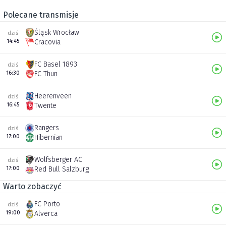
Polecane transmisje
Śląsk Wrocław
dziś
14:45
Cracovia
FC Basel 1893
dziś
16:30
FC Thun
Heerenveen
dziś
16:45
Twente
Rangers
dziś
17:00
Hibernian
Wolfsberger AC
dziś
17:00
Red Bull Salzburg
Warto zobaczyć
FC Porto
dziś
19:00
Alverca