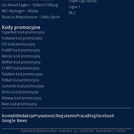
Super Lig (Turcja)
Go Ahead Eagles - Willem II Tilburg
Ligue 1
NEC Nijmegen - Telstar
MLS
Puszcza Niepołomice - Odra Opole
Kody promocyjne
Superbet kod promocyjny
Fortuna kod promocyjny
STS kod promocyjny
ForBET kod promocyjny
Betclic kod promocyjny
BetFan kod promocyjny
LV BET kod promocyjny
Totalbet kod promocyjny
PZBuk kod promocyjny
ComeOn kod promocyjny
Etoto kod promocyjny
Betway kod promocyjny
Bwin kod promocyjny
Kontakt
Redakcja
Prywatność
Regulamin
Praca
Blog
Facebook
Google News
Zakłady bukmacherskie związane są z ryzykiem. Zauważyłeś u siebie