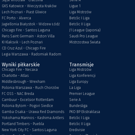
Śląsk Wrocław - Cracovia
Serie A
GKS Katowice - Wieczysta Kraków
Ligue 1
Lech Poznań - Piast Gliwice
Liga Mistrzów
FC Porto - Alverca
Betclic I Liga
Jagiellonia Białystok - Widzew Łódź
Betclic II Liga
Chicago Fire - Santos Laguna
J1 League (Japonia)
Paris Saint Germain - Aston Villa
Saudi Pro League
KI Klaksvik - Lech Poznań
Mistrzostwa Świata
CD Cruz Azul - Chicago Fire
Legia Warszawa - Radomiak Radom
Wyniki piłkarskie
Transmisje
Chicago Fire - Necaxa
Liga Mistrzów
Charlotte - Atlas
Liga Konferencji
Middlesbrough - Wrexham
Liga Europy
Polonia Warszawa - Ruch Chorzów
La Liga
FC OSS - NAC Breda
Premier League
Cambuur - Excelsior Rotterdam
Serie A
Polonia Bytom - Pogoń Siedlce
Bundesliga
Gamba Osaka - Urawa Red Diamonds
PKO BP Ekstraklasa
Yokohama Marinos - Kashima Antlers
Betclic I Liga
Portland Timbers - Puebla
Betclic II Liga
New York City FC - Santos Laguna
Eredivisie