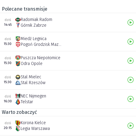
Polecane transmisje
Radomiak Radom
dziś
14:45
Górnik Zabrze
Miedź Legnica
dziś
15:30
Pogoń Grodzisk Mazowiecki
Puszcza Niepołomice
dziś
15:30
Odra Opole
Stal Mielec
dziś
15:30
Stal Rzeszów
NEC Nijmegen
dziś
16:30
Telstar
Warto zobaczyć
Korona Kielce
dziś
20:15
Legia Warszawa