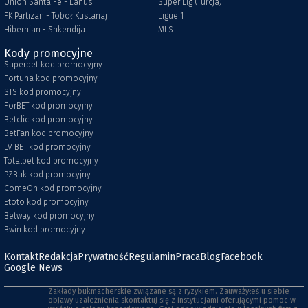
Union Santa Fe - Lanus
Super Lig (Turcja)
FK Partizan - Toboł Kustanaj
Ligue 1
Hibernian - Shkendija
MLS
Kody promocyjne
Superbet kod promocyjny
Fortuna kod promocyjny
STS kod promocyjny
ForBET kod promocyjny
Betclic kod promocyjny
BetFan kod promocyjny
LV BET kod promocyjny
Totalbet kod promocyjny
PZBuk kod promocyjny
ComeOn kod promocyjny
Etoto kod promocyjny
Betway kod promocyjny
Bwin kod promocyjny
Kontakt
Redakcja
Prywatność
Regulamin
Praca
Blog
Facebook
Google News
Zakłady bukmacherskie związane są z ryzykiem. Zauważyłeś u siebie
objawy uzależnienia skontaktuj się z instytucjami oferującymi pomoc w