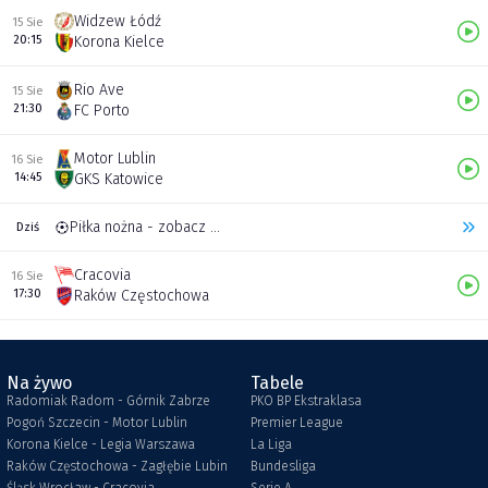
Widzew Łódź
15 Sie
20:15
Korona Kielce
Rio Ave
15 Sie
21:30
FC Porto
Motor Lublin
16 Sie
14:45
GKS Katowice
Piłka nożna - zobacz inne transmisje
Dziś
Cracovia
16 Sie
17:30
Raków Częstochowa
Na żywo
Tabele
Radomiak Radom - Górnik Zabrze
PKO BP Ekstraklasa
Pogoń Szczecin - Motor Lublin
Premier League
Korona Kielce - Legia Warszawa
La Liga
Raków Częstochowa - Zagłębie Lubin
Bundesliga