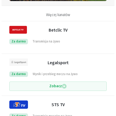
Więcej kanałów
Betclic TV
Za darmo
Transmisja na żywo
Legalsport
Za darmo
Wynik i przebieg meczu na żywo
Zobacz
STS TV