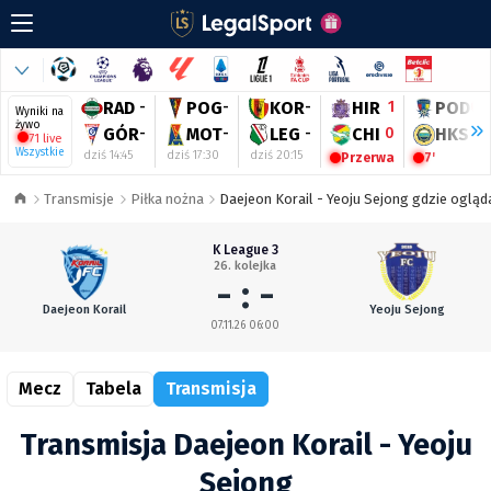
RAD
-
POG
-
KOR
-
HIR
1
POD
0
Wyniki na
żywo
GÓR
-
MOT
-
LEG
-
CHI
0
HKS
1
71 live
Wszystkie
dziś 14:45
dziś 17:30
dziś 20:15
Przerwa
7'
Transmisje
Piłka nożna
Daejeon Korail - Yeoju Sejong gdzie ogląda
K League 3
26. kolejka
- : -
Daejeon Korail
Yeoju Sejong
07.11.26 06:00
Mecz
Tabela
Transmisja
Transmisja Daejeon Korail - Yeoju
Sejong