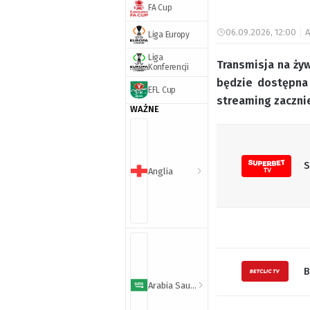
FA Cup
06.09.2026, 12:00
A
Liga Europy
Liga
Transmisja na ży
Konferencji
będzie dostępna
EFL Cup
streaming zacznie
WAŻNE
S
Anglia
B
Arabia Saudyjska