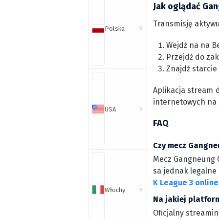
Jak oglądać Gan
Transmisję aktywu
Polska
Wejdź na na Be
Przejdź do zak
Znajdź starcie
Aplikacja stream 
internetowych na
USA
FAQ
Czy mecz Gangneun
Mecz Gangneung Ci
sa jednak legalne 
K League 3 online
Włochy
Na jakiej platfo
Oficjalny streamin