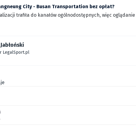
angneung City - Busan Transportation bez opłat?
walizacji trafiła do kanałów ogólnodostępnych, więc oglądan
Jabłoński
r LegalSport.pl
je
i
l