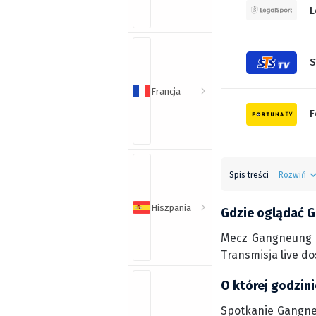
L
S
Francja
F
Spis treści
Rozwiń
Hiszpania
Gdzie oglądać G
Mecz Gangneung C
Transmisja live d
O której godzin
Spotkanie Gangneu