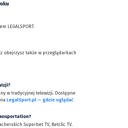
roku
odem LEGALSPORT.
cz obejrzysz także w przeglądarkach
izji?
y w tradycyjnej telewizji. Dostępne
z na
LegalSport.pl — gdzie oglądać
ransportation?
cherskich Superbet TV, Betclic TV.