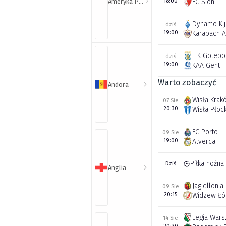
Ameryka Północna i Południowa
18:00
FC Sion
Dynamo Ki
dziś
19:00
Karabach 
IFK Gotebo
dziś
19:00
KAA Gent
Warto zobaczyć
Andora
Wisła Krak
07 Sie
20:30
Wisła Płoc
FC Porto
09 Sie
19:00
Alverca
Piłka nożna
Dziś
Anglia
Jagiellonia
09 Sie
20:15
Widzew Łó
Legia War
14 Sie