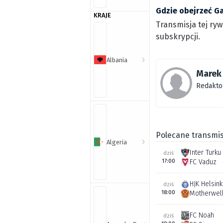
Gdzie obejrzeć G
KRAJE
Transmisja tej ry
subskrypcji.
Albania
Marek 
Redakto
Polecane transmis
Algeria
Inter Turku
dziś
17:00
FC Vaduz
HJK Helsink
dziś
18:00
Motherwel
FC Noah
dziś