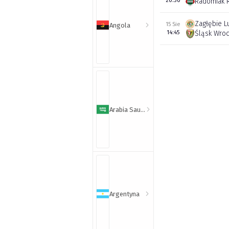
20:30
Radomiak 
Zagłębie L
15 Sie
Angola
14:45
Śląsk Wro
Arabia Saudyjska
Argentyna