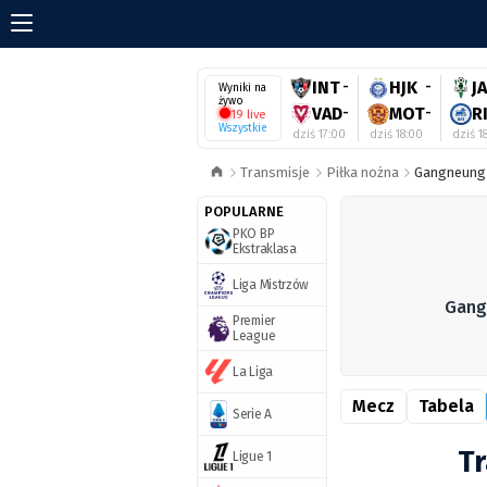
INT
-
HJK
-
J
Wyniki na
żywo
VAD
-
MOT
-
R
19 live
Wszystkie
dziś 17:00
dziś 18:00
dziś 1
Transmisje
Piłka nożna
Gangneung 
POPULARNE
PKO BP
Ekstraklasa
Liga Mistrzów
Gang
Premier
League
La Liga
Mecz
Tabela
Serie A
Tr
Ligue 1