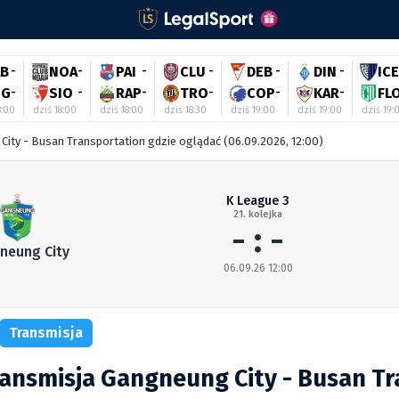
AB
-
NOA
-
PAI
-
CLU
-
DEB
-
DIN
-
ICE
IG
-
SIO
-
RAP
-
TRO
-
COP
-
KAR
-
FL
8:00
dziś 18:00
dziś 18:00
dziś 18:30
dziś 19:00
dziś 19:00
dziś 19:
City - Busan Transportation gdzie oglądać (06.09.2026, 12:00)
K League 3
21. kolejka
- : -
neung City
06.09.26 12:00
Transmisja
ansmisja Gangneung City - Busan T