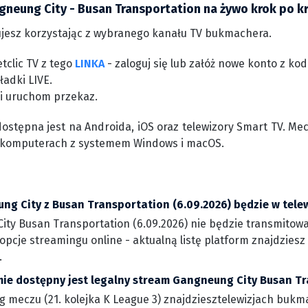
gneung City - Busan Transportation na żywo krok po k
jesz korzystając z wybranego kanału TV bukmachera.
tclic TV z tego
LINKA
- zaloguj się lub załóż nowe konto z k
ładki LIVE.
 i uruchom przekaz.
dostępna jest na Androida, iOS oraz telewizory Smart TV. Me
 komputerach z systemem Windows i macOS.
g City z Busan Transportation (6.09.2026) będzie w telew
ty Busan Transportation (6.09.2026) nie będzie transmitowan
opcje streamingu online - aktualną listę platform znajdzies
.
rmie dostępny jest legalny stream Gangneung City Busan T
g meczu (21. kolejka K League 3) znajdziesztelewizjach bukma