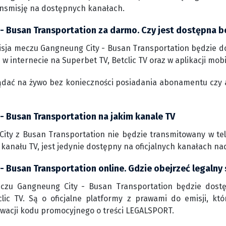
ansmisję na dostępnych kanałach.
- Busan Transportation za darmo. Czy jest dostępna b
sja meczu Gangneung City - Busan Transportation będzie do
w internecie na Superbet TV, Betclic TV oraz w aplikacji mob
ądać na żywo bez konieczności posiadania abonamentu czy 
- Busan Transportation na jakim kanale TV
ty z Busan Transportation nie będzie transmitowany w tele
anału TV, jest jedynie dostępny na oficjalnych kanałach n
- Busan Transportation online. Gdzie obejrzeć legalny 
czu Gangneung City - Busan Transportation będzie dost
clic TV. Są o oficjalne platformy z prawami do emisji, kt
ywacji kodu promocyjnego o treści LEGALSPORT.