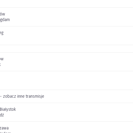
jów
Agdam
rg
ów
k
 - zobacz inne transmisje
 Białystok
dź
szawa