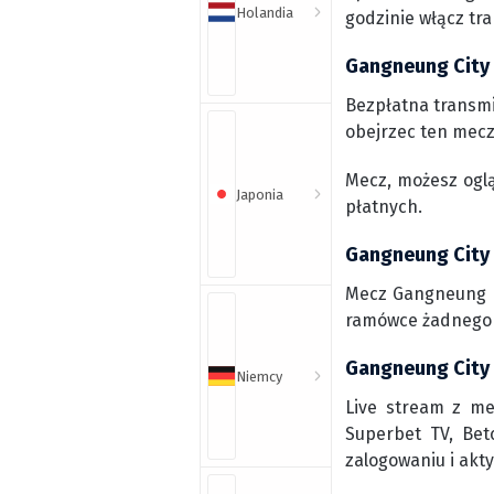
Holandia
godzinie włącz tr
Gangneung City 
Bezpłatna transmi
obejrzec ten mecz 
Mecz, możesz ogl
Japonia
płatnych.
Gangneung City 
Mecz Gangneung Ci
ramówce żadnego k
Gangneung City 
Niemcy
Live stream z me
Superbet TV, Bet
zalogowaniu i akt