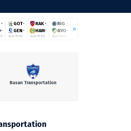
-
GOT
-
RAK
-
RIG
-
SHE
-
ZAL
-
BEI
-
O
-
GEN
-
HAM
-
GYO
-
GAL
-
HAJ
-
AUS
-
00
dziś 19:00
dziś 19:00
dziś 19:00
dziś 19:00
dziś 19:00
dziś 19:30
Busan Transportation
ransportation