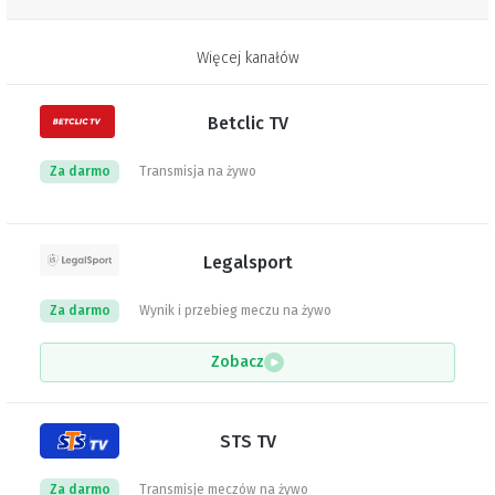
Więcej kanałów
Betclic TV
Za darmo
Transmisja na żywo
Legalsport
Za darmo
Wynik i przebieg meczu na żywo
Zobacz
STS TV
Za darmo
Transmisje meczów na żywo