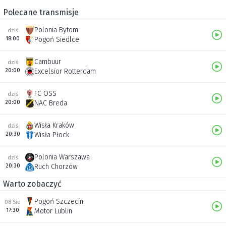
Polecane transmisje
Polonia Bytom
dziś
18:00
Pogoń Siedlce
Cambuur
dziś
20:00
Excelsior Rotterdam
FC OSS
dziś
20:00
NAC Breda
Wisła Kraków
dziś
20:30
Wisła Płock
Polonia Warszawa
dziś
20:30
Ruch Chorzów
Warto zobaczyć
Pogoń Szczecin
08 Sie
17:30
Motor Lublin