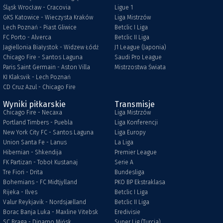
Śląsk Wrocław - Cracovia
Ligue 1
GKS Katowice - Wieczysta Kraków
Liga Mistrzów
Lech Poznań - Piast Gliwice
Betclic I Liga
FC Porto - Alverca
Betclic II Liga
Jagiellonia Białystok - Widzew Łódź
J1 League (Japonia)
Chicago Fire - Santos Laguna
Saudi Pro League
Paris Saint Germain - Aston Villa
Mistrzostwa Świata
KI Klaksvik - Lech Poznań
CD Cruz Azul - Chicago Fire
Wyniki piłkarskie
Transmisje
Chicago Fire - Necaxa
Liga Mistrzów
Portland Timbers - Puebla
Liga Konferencji
New York City FC - Santos Laguna
Liga Europy
Union Santa Fe - Lanus
La Liga
Hibernian - Shkendija
Premier League
FK Partizan - Toboł Kustanaj
Serie A
Tre Fiori - Drita
Bundesliga
Bohemians - FC Midtjylland
PKO BP Ekstraklasa
Rijeka - Ilves
Betclic I Liga
Valur Reykjavik - Nordsjælland
Betclic II Liga
Borac Banja Luka - Maxline Vitebsk
Eredivisie
SC Braga - Dinamo Mińsk
Super Lig (Turcja)