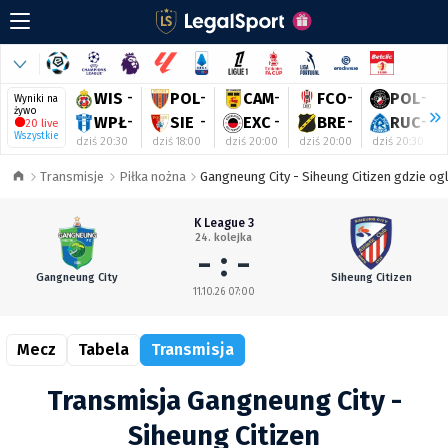
WIS
-
POL
-
CAM
-
FCO
-
POL
-
Wyniki na
żywo
WPŁ
-
SIE
-
EXC
-
BRE
-
RUC
-
20 live
Wszystkie
dziś 20:30
dziś 18:00
dziś 20:00
dziś 20:00
dziś 20:30
Transmisje
Piłka nożna
Gangneung City - Siheung Citizen gdzie ogl
K League 3
24. kolejka
- : -
Gangneung City
Siheung Citizen
11.10.26 07:00
Mecz
Tabela
Transmisja
Transmisja Gangneung City -
Siheung Citizen