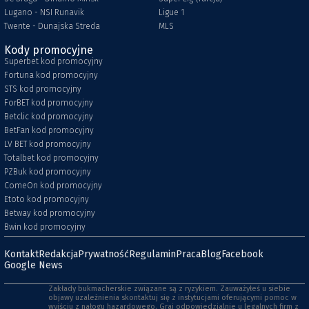
Lugano - NSI Runavik
Ligue 1
Twente - Dunajska Streda
MLS
Kody promocyjne
Superbet kod promocyjny
Fortuna kod promocyjny
STS kod promocyjny
ForBET kod promocyjny
Betclic kod promocyjny
BetFan kod promocyjny
LV BET kod promocyjny
Totalbet kod promocyjny
PZBuk kod promocyjny
ComeOn kod promocyjny
Etoto kod promocyjny
Betway kod promocyjny
Bwin kod promocyjny
Kontakt
Redakcja
Prywatność
Regulamin
Praca
Blog
Facebook
Google News
Zakłady bukmacherskie związane są z ryzykiem. Zauważyłeś u siebie
objawy uzależnienia skontaktuj się z instytucjami oferującymi pomoc w
wyjściu z nałogu hazardowego. Graj odpowiedzialnie u legalnych firm z