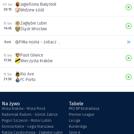
Jagiellonia Białystok
09 Sie
20:15
Widzew Łódź
Zagłębie Lubin
15 Sie
14:45
Śląsk Wrocław
Piłka nożna - zobacz inne transmisje
Dziś
Piast Gliwice
15 Sie
17:30
Wieczysta Kraków
Rio Ave
15 Sie
21:30
FC Porto
Na żywo
Tabele
Wisła Kraków - Wisła Płock
PKO BP Ekstraklasa
Radomiak Radom - Górnik Zabrze
Premier League
Pogoń Szczecin - Motor Lublin
La Liga
Korona Kielce - Legia Warszawa
Bundesliga
Raków Częstochowa - Zagłębie Lubin
Serie A