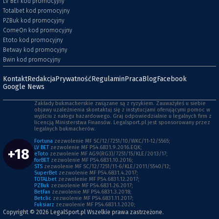
LV BET kod promocyjny
Totalbet kod promocyjny
PZBuk kod promocyjny
ComeOn kod promocyjny
Etoto kod promocyjny
Betway kod promocyjny
Bwin kod promocyjny
Kontakt
Redakcja
Prywatność
Regulamin
Praca
Blog
Facebook
Google News
Zakłady bukmacherskie związane są z ryzykiem. Zauważyłeś u siebie
objawy uzależnienia skontaktuj się z instytucjami oferującymi pomoc w
wyjściu z nałogu hazardowego. Graj odpowiedzialnie u legalnych firm z
licencją Ministerstwa Finansów. Legalsport.pl jest sponsorowany przez
legalnych bukmacherów.
Fortuna
zezwolenie MF SC/12/7251/10/WKC/11-12/5565;
LV BET
zezwolenie MF PS4.6831.9.2016.EQK;
+18
eToto
zezwolenie MF AG9(RG3)/7251/15/KLE/2013/17;
forBET
zezwolenie MF PS4.6831.10.2016;
STS
zezwolenie MF SC/12/7251/11-6/KLE/2011/5540/12;
SuperBet
zezwolenie MF PS4.6831.4.2017;
TOTALbet
zezwolenie MF PS4.6831.12.2017;
PZBuk
zezwolenie MF PS4.6831.26.2017;
BetFan
zezwolenie MF PS4.6831.3.2018;
Betclic
zezwolenie MF PS4.6831.11.2017;
Fuksiarz
zezwolenie MF PS4.6831.1.2020;
Copyright © 2026
LegalSport.pl
Wszelkie prawa zastrzeżone.