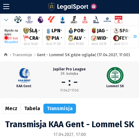
ŚLĄ
-
LPN
-
POR
-
JAG
-
SPA
-
Wyniki na
żywo
CRA
-
PIA
-
ALV
-
WID
-
FEY
-
20 live
Wszystkie
dziś 14:45
dziś 17:30
dziś 19:00
dziś 20:15
dziś 12:15
dz
Transmisje
Gent - Lommel SK gdzie oglądać (17.04.2027, 17:00)
Jupiler Pro League
29. kolejka
- : -
KAA Gent
Lommel SK
17.04.27 17:00
Mecz
Tabela
Transmisja
Transmisja KAA Gent - Lommel SK
17.04.2027, 17:00