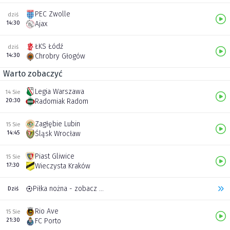
PEC Zwolle
dziś
14:30
Ajax
ŁKS Łódź
dziś
14:30
Chrobry Głogów
Warto zobaczyć
Legia Warszawa
14 Sie
20:30
Radomiak Radom
Zagłębie Lubin
15 Sie
14:45
Śląsk Wrocław
Piast Gliwice
15 Sie
17:30
Wieczysta Kraków
Piłka nożna - zobacz inne transmisje
Dziś
Rio Ave
15 Sie
21:30
FC Porto