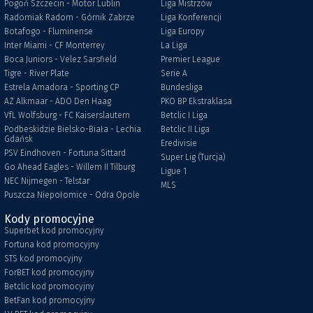
Pogoń Szczecin - Motor Lublin
Liga Mistrzów
Radomiak Radom - Górnik Zabrze
Liga Konferencji
Botafogo - Fluminense
Liga Europy
Inter Miami - CF Monterrey
La Liga
Boca Juniors - Velez Sarsfield
Premier League
Tigre - River Plate
Serie A
Estrela Amadora - Sporting CP
Bundesliga
AZ Alkmaar - ADO Den Haag
PKO BP Ekstraklasa
VfL Wolfsburg - FC Kaiserslautern
Betclic I Liga
Podbeskidzie Bielsko-Biała - Lechia
Betclic II Liga
Gdańsk
Eredivisie
PSV Eindhoven - Fortuna Sittard
Super Lig (Turcja)
Go Ahead Eagles - Willem II Tilburg
Ligue 1
NEC Nijmegen - Telstar
MLS
Puszcza Niepołomice - Odra Opole
Kody promocyjne
Superbet kod promocyjny
Fortuna kod promocyjny
STS kod promocyjny
ForBET kod promocyjny
Betclic kod promocyjny
BetFan kod promocyjny