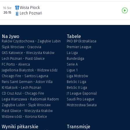
Wisła Płock
16 Sie
20:15
Lech Poznań
Na żywo
Tabele
Raków Częstochowa - Zagłębie Lubin
PKO BP Ekstraklasa
Śląsk Wrocław - Cracovia
Premier League
GKS Katowice - Wieczysta Kraków
La Liga
Lech Poznań - Piast Gliwice
Bundesliga
FC Porto - Alverca
Serie A
Jagiellonia Białystok - Widzew Łódź
Ligue 1
Chicago Fire - Santos Laguna
Liga Mistrzów
Paris Saint Germain - Aston Villa
Betclic I Liga
KI Klaksvik - Lech Poznań
Betclic II Liga
CD Cruz Azul - Chicago Fire
J1 League (Japonia)
Legia Warszawa - Radomiak Radom
Saudi Pro League
Zagłębie Lubin - Śląsk Wrocław
Mistrzostwa Świata
Piast Gliwice - Wieczysta Kraków
Widzew Łódź - Korona Kielce
Wyniki piłkarskie
Transmisje