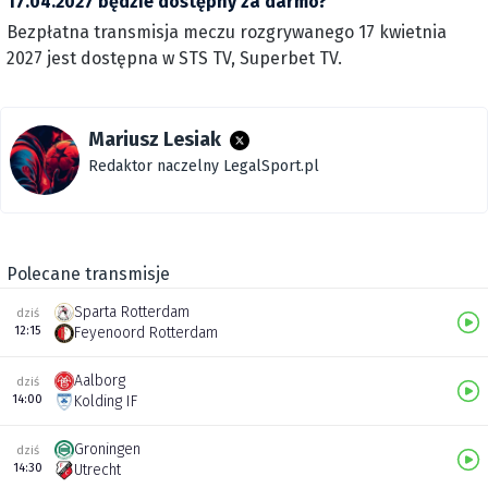
17.04.2027 będzie dostępny za darmo?
Bezpłatna transmisja meczu rozgrywanego 17 kwietnia
2027 jest dostępna w STS TV, Superbet TV.
Mariusz Lesiak
Redaktor naczelny LegalSport.pl
Polecane transmisje
Sparta Rotterdam
dziś
12:15
Feyenoord Rotterdam
Aalborg
dziś
14:00
Kolding IF
Groningen
dziś
14:30
Utrecht