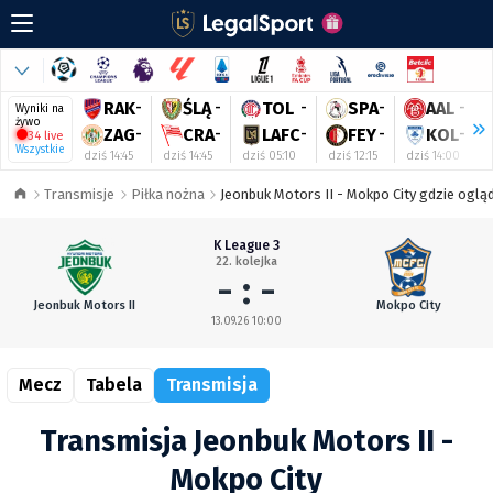
RAK
-
ŚLĄ
-
TOL
-
SPA
-
AAL
-
Wyniki na
żywo
ZAG
-
CRA
-
LAFC
-
FEY
-
KOL
-
34 live
Wszystkie
dziś 14:45
dziś 14:45
dziś 05:10
dziś 12:15
dziś 14:00
d
Transmisje
Piłka nożna
Jeonbuk Motors II - Mokpo City gdzie ogląd
K League 3
22. kolejka
- : -
Jeonbuk Motors II
Mokpo City
13.09.26 10:00
Mecz
Tabela
Transmisja
Transmisja Jeonbuk Motors II -
Mokpo City