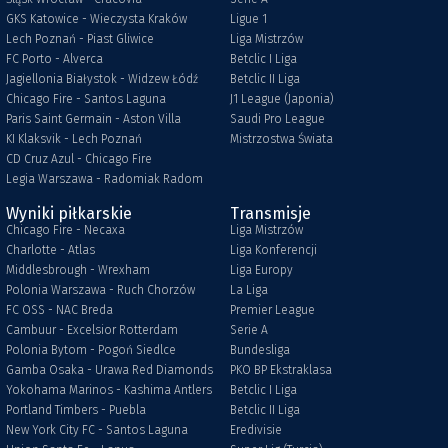
GKS Katowice - Wieczysta Kraków
Ligue 1
Lech Poznań - Piast Gliwice
Liga Mistrzów
FC Porto - Alverca
Betclic I Liga
Jagiellonia Białystok - Widzew Łódź
Betclic II Liga
Chicago Fire - Santos Laguna
J1 League (Japonia)
Paris Saint Germain - Aston Villa
Saudi Pro League
KI Klaksvik - Lech Poznań
Mistrzostwa Świata
CD Cruz Azul - Chicago Fire
Legia Warszawa - Radomiak Radom
Wyniki piłkarskie
Transmisje
Chicago Fire - Necaxa
Liga Mistrzów
Charlotte - Atlas
Liga Konferencji
Middlesbrough - Wrexham
Liga Europy
Polonia Warszawa - Ruch Chorzów
La Liga
FC OSS - NAC Breda
Premier League
Cambuur - Excelsior Rotterdam
Serie A
Polonia Bytom - Pogoń Siedlce
Bundesliga
Gamba Osaka - Urawa Red Diamonds
PKO BP Ekstraklasa
Yokohama Marinos - Kashima Antlers
Betclic I Liga
Portland Timbers - Puebla
Betclic II Liga
New York City FC - Santos Laguna
Eredivisie