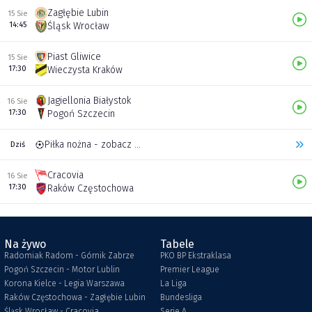
Zagłębie Lubin
15 Sie
14:45
Śląsk Wrocław
Piast Gliwice
15 Sie
17:30
Wieczysta Kraków
Jagiellonia Białystok
16 Sie
17:30
Pogoń Szczecin
Piłka nożna - zobacz inne transmisje
Dziś
Cracovia
16 Sie
17:30
Raków Częstochowa
Na żywo
Tabele
Radomiak Radom - Górnik Zabrze
PKO BP Ekstraklasa
Pogoń Szczecin - Motor Lublin
Premier League
Korona Kielce - Legia Warszawa
La Liga
Raków Częstochowa - Zagłębie Lubin
Bundesliga
Śląsk Wrocław - Cracovia
Serie A