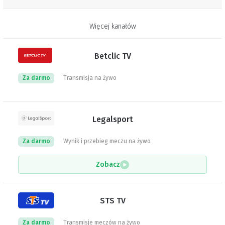
Więcej kanałów
Betclic TV
Za darmo
Transmisja na żywo
Legalsport
Za darmo
Wynik i przebieg meczu na żywo
Zobacz
STS TV
Za darmo
Transmisje meczów na żywo