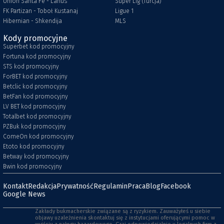
Union Santa Fe - Lanus
Super Lig (Turcja)
FK Partizan - Toboł Kustanaj
Ligue 1
Hibernian - Shkendija
MLS
Kody promocyjne
Superbet kod promocyjny
Fortuna kod promocyjny
STS kod promocyjny
ForBET kod promocyjny
Betclic kod promocyjny
BetFan kod promocyjny
LV BET kod promocyjny
Totalbet kod promocyjny
PZBuk kod promocyjny
ComeOn kod promocyjny
Etoto kod promocyjny
Betway kod promocyjny
Bwin kod promocyjny
Kontakt
Redakcja
Prywatność
Regulamin
Praca
Blog
Facebook
Google News
Zakłady bukmacherskie związane są z ryzykiem. Zauważyłeś u siebie
objawy uzależnienia skontaktuj się z instytucjami oferującymi pomoc w