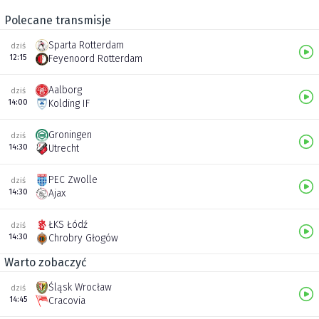
Polecane transmisje
Sparta Rotterdam
dziś
12:15
Feyenoord Rotterdam
Aalborg
dziś
14:00
Kolding IF
Groningen
dziś
14:30
Utrecht
PEC Zwolle
dziś
14:30
Ajax
ŁKS Łódź
dziś
14:30
Chrobry Głogów
Warto zobaczyć
Śląsk Wrocław
dziś
14:45
Cracovia