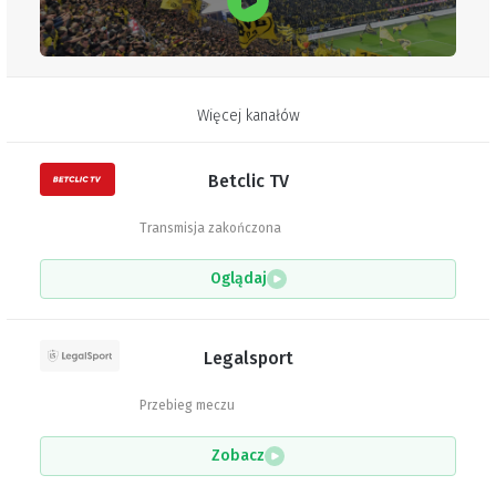
Więcej kanałów
Betclic TV
Transmisja zakończona
Oglądaj
Legalsport
Przebieg meczu
Zobacz