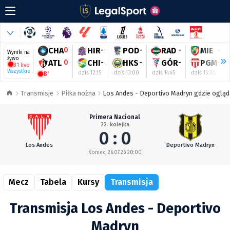
CHA
0
HIR
-
POD
-
RAD
-
MIE
-
Wyniki na
żywo
ATL
0
CHI
-
HKS
-
GÓR
-
PGM
-
31 live
Wszystkie
dziś 12:15
dziś 13:00
dziś 14:45
dziś 15:30
8'
Transmisje
Piłka nożna
Los Andes - Deportivo Madryn gdzie ogląd
Primera Nacional
22. kolejka
0 : 0
Los Andes
Deportivo Madryn
Koniec, 26.07.26 20:00
Mecz
Tabela
Kursy
Transmisja
Transmisja Los Andes - Deportivo
Madryn