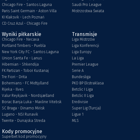
Chicago Fire - Santos Laguna
Saudi Pro League
Paris Saint Germain - Aston Villa
Mistrzostwa Świata
KI Klaksvik - Lech Poznań
CD Cruz Azul - Chicago Fire
Wyniki piłkarskie
Transmisje
Chicago Fire - Necaxa
Liga Mistrzów
Portland Timbers - Puebla
Liga Konferencji
New York City FC - Santos Laguna
Liga Europy
Union Santa Fe - Lanus
La Liga
Hibernian - Shkendija
Premier League
FK Partizan - Toboł Kustanaj
Serie A
Tre Fiori - Drita
Bundesliga
Bohemians - FC Midtjylland
PKO BP Ekstraklasa
Rijeka - Ilves
Betclic I Liga
Valur Reykjavik - Nordsjælland
Betclic II Liga
Borac Banja Luka - Maxline Vitebsk
Eredivisie
SC Braga - Dinamo Mińsk
Super Lig (Turcja)
Lugano - NSI Runavik
Ligue 1
Twente - Dunajska Streda
MLS
Kody promocyjne
Superbet kod promocyjny