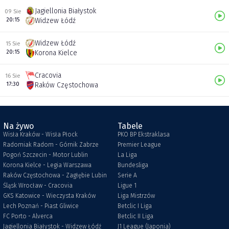
Jagiellonia Białystok
09 Sie
20:15
Widzew Łódź
Widzew Łódź
15 Sie
20:15
Korona Kielce
Cracovia
16 Sie
17:30
Raków Częstochowa
Na żywo
Tabele
Wisła Kraków - Wisła Płock
PKO BP Ekstraklasa
Radomiak Radom - Górnik Zabrze
Premier League
Pogoń Szczecin - Motor Lublin
La Liga
Korona Kielce - Legia Warszawa
Bundesliga
Raków Częstochowa - Zagłębie Lubin
Serie A
Śląsk Wrocław - Cracovia
Ligue 1
GKS Katowice - Wieczysta Kraków
Liga Mistrzów
Lech Poznań - Piast Gliwice
Betclic I Liga
FC Porto - Alverca
Betclic II Liga
Jagiellonia Białystok - Widzew Łódź
J1 League (Japonia)