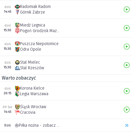
Radomiak Radom
dziś
14:45
Górnik Zabrze
Miedź Legnica
dziś
15:30
Pogoń Grodzisk Mazowiecki
Puszcza Niepołomice
dziś
15:30
Odra Opole
Stal Mielec
dziś
15:30
Stal Rzeszów
Warto zobaczyć
Korona Kielce
dziś
20:15
Legia Warszawa
Śląsk Wrocław
09 Sie
14:45
Cracovia
Piłka nożna - zobacz inne transmisje
Dziś