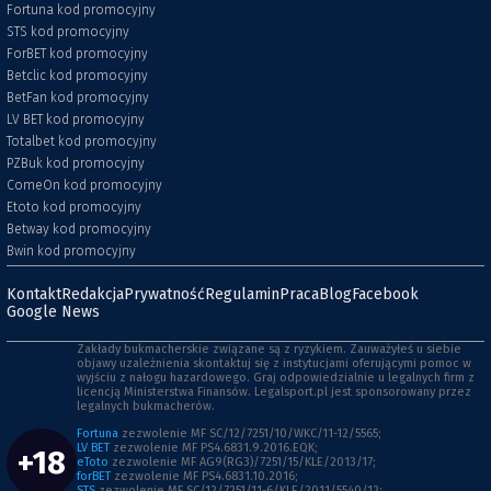
Fortuna kod promocyjny
STS kod promocyjny
ForBET kod promocyjny
Betclic kod promocyjny
BetFan kod promocyjny
LV BET kod promocyjny
Totalbet kod promocyjny
PZBuk kod promocyjny
ComeOn kod promocyjny
Etoto kod promocyjny
Betway kod promocyjny
Bwin kod promocyjny
Kontakt
Redakcja
Prywatność
Regulamin
Praca
Blog
Facebook
Google News
Zakłady bukmacherskie związane są z ryzykiem. Zauważyłeś u siebie
objawy uzależnienia skontaktuj się z instytucjami oferującymi pomoc w
wyjściu z nałogu hazardowego. Graj odpowiedzialnie u legalnych firm z
licencją Ministerstwa Finansów. Legalsport.pl jest sponsorowany przez
legalnych bukmacherów.
Fortuna
zezwolenie MF SC/12/7251/10/WKC/11-12/5565;
LV BET
zezwolenie MF PS4.6831.9.2016.EQK;
+18
eToto
zezwolenie MF AG9(RG3)/7251/15/KLE/2013/17;
forBET
zezwolenie MF PS4.6831.10.2016;
STS
zezwolenie MF SC/12/7251/11-6/KLE/2011/5540/12;