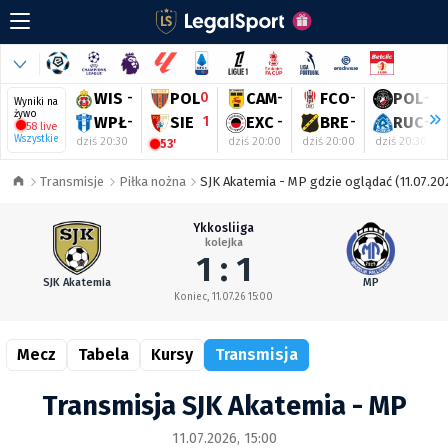
WIS
-
POL
0
CAM
-
FCO
-
POL
-
Wyniki na
żywo
WPŁ
-
SIE
1
EXC
-
BRE
-
RUC
-
58 live
Wszystkie
dziś 20:30
dziś 20:00
dziś 20:00
dziś 20:30
53'
Transmisje
Piłka nożna
SJK Akatemia - MP gdzie oglądać (11.07.20
Ykkosliiga
kolejka
1 : 1
SJK Akatemia
MP
Koniec, 11.07.26 15:00
Mecz
Tabela
Kursy
Transmisja
Transmisja SJK Akatemia - MP
11.07.2026, 15:00