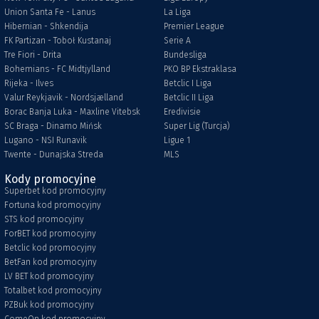
Union Santa Fe - Lanus
La Liga
Hibernian - Shkendija
Premier League
FK Partizan - Toboł Kustanaj
Serie A
Tre Fiori - Drita
Bundesliga
Bohemians - FC Midtjylland
PKO BP Ekstraklasa
Rijeka - Ilves
Betclic I Liga
Valur Reykjavik - Nordsjælland
Betclic II Liga
Borac Banja Luka - Maxline Vitebsk
Eredivisie
SC Braga - Dinamo Mińsk
Super Lig (Turcja)
Lugano - NSI Runavik
Ligue 1
Twente - Dunajska Streda
MLS
Kody promocyjne
Superbet kod promocyjny
Fortuna kod promocyjny
STS kod promocyjny
ForBET kod promocyjny
Betclic kod promocyjny
BetFan kod promocyjny
LV BET kod promocyjny
Totalbet kod promocyjny
PZBuk kod promocyjny