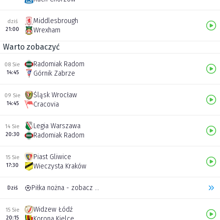
Middlesbrough
dziś
21:00
Wrexham
Warto zobaczyć
Radomiak Radom
08 Sie
14:45
Górnik Zabrze
Śląsk Wrocław
09 Sie
14:45
Cracovia
Legia Warszawa
14 Sie
20:30
Radomiak Radom
Piast Gliwice
15 Sie
17:30
Wieczysta Kraków
Piłka nożna - zobacz inne transmisje
Dziś
Widzew Łódź
15 Sie
20:15
Korona Kielce