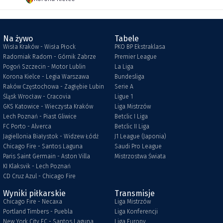
Na żywo
Tabele
Wisła Kraków - Wisła Płock
PKO BP Ekstraklasa
Radomiak Radom - Górnik Zabrze
Premier League
Pogoń Szczecin - Motor Lublin
La Liga
Korona Kielce - Legia Warszawa
Bundesliga
Raków Częstochowa - Zagłębie Lubin
Serie A
Śląsk Wrocław - Cracovia
Ligue 1
GKS Katowice - Wieczysta Kraków
Liga Mistrzów
Lech Poznań - Piast Gliwice
Betclic I Liga
FC Porto - Alverca
Betclic II Liga
Jagiellonia Białystok - Widzew Łódź
J1 League (Japonia)
Chicago Fire - Santos Laguna
Saudi Pro League
Paris Saint Germain - Aston Villa
Mistrzostwa Świata
KI Klaksvik - Lech Poznań
CD Cruz Azul - Chicago Fire
Wyniki piłkarskie
Transmisje
Chicago Fire - Necaxa
Liga Mistrzów
Portland Timbers - Puebla
Liga Konferencji
New York City FC - Santos Laguna
Liga Europy