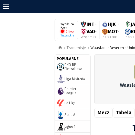
INT
-
HJK
-
J
Wyniki na
żywo
VAD
-
MOT
-
R
19 live
Wszystkie
dziś 17:00
dziś 18:00
dziś 1
Transmisje
Waasland-Beveren - Union 
POPULARNE
PKO BP
Ekstraklasa
Liga Mistrzów
Waasl
Premier
League
La Liga
Mecz
Tabela
Serie A
Ligue 1