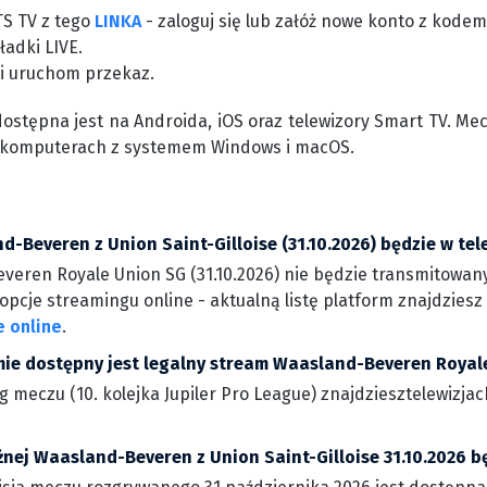
TS TV z tego
LINKA
- zaloguj się lub załóż nowe konto z kode
ładki LIVE.
 i uruchom przekaz.
dostępna jest na Androida, iOS oraz telewizory Smart TV. Me
 komputerach z systemem Windows i macOS.
-Beveren z Union Saint-Gilloise (31.10.2026) będzie w tele
eren Royale Union SG (31.10.2026) nie będzie transmitowany 
opcje streamingu online - aktualną listę platform znajdzies
e online
.
rmie dostępny jest legalny stream Waasland-Beveren Royal
ng meczu (10. kolejka Jupiler Pro League) znajdziesztelewizj
żnej Waasland-Beveren z Union Saint-Gilloise 31.10.2026 