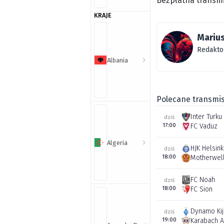
Bezpłatna transmi
KRAJE
Marius
Redakto
Albania
Polecane transmis
Inter Turku
dziś
17:00
FC Vaduz
Algeria
HJK Helsink
dziś
18:00
Motherwel
FC Noah
dziś
18:00
FC Sion
Dynamo Ki
dziś
19:00
Karabach 