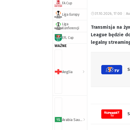
FA Cup
31.10.2026, 17:00
Au
Liga Europy
Liga
Transmisja na ży
Konferencji
League będzie do
EFL Cup
legalny streaming
WAŻNE
S
Anglia
S
Arabia Saudyjska