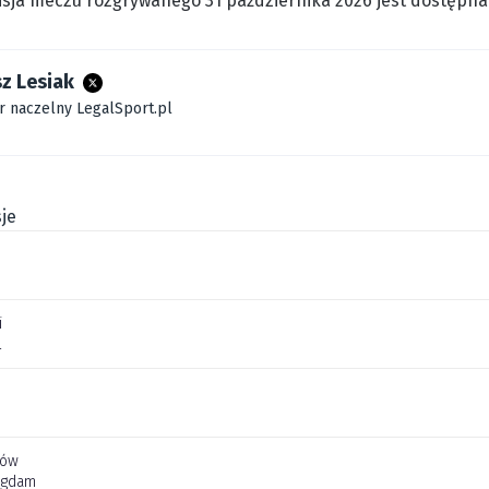
sja meczu rozgrywanego 31 października 2026 jest dostępna 
z Lesiak
r naczelny LegalSport.pl
je
i
l
jów
Agdam