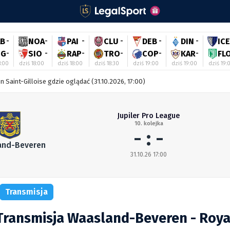
AB
-
NOA
-
PAI
-
CLU
-
DEB
-
DIN
-
ICE
IG
-
SIO
-
RAP
-
TRO
-
COP
-
KAR
-
FL
8:00
dziś 18:00
dziś 18:00
dziś 18:30
dziś 19:00
dziś 19:00
dziś 19:
Saint-Gilloise gdzie oglądać (31.10.2026, 17:00)
Jupiler Pro League
10. kolejka
- : -
and-Beveren
31.10.26 17:00
Transmisja
Transmisja Waasland-Beveren - Roya