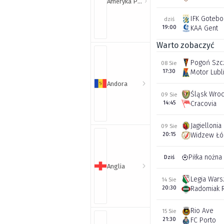
Ameryka Północna i Południowa
IFK Gotebo
dziś
19:00
KAA Gent
Warto zobaczyć
Pogoń Szc
08 Sie
17:30
Motor Lubl
Andora
Śląsk Wro
09 Sie
14:45
Cracovia
Jagiellonia
09 Sie
20:15
Widzew Łó
Piłka nożna
Dziś
Anglia
Legia War
14 Sie
20:30
Radomiak 
Rio Ave
15 Sie
21:30
FC Porto