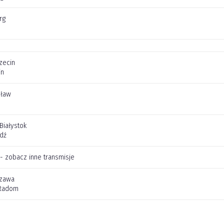
rg
zecin
in
cław
 Białystok
dź
 - zobacz inne transmisje
szawa
Radom