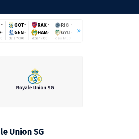
-
GOT
-
RAK
-
RIG
-
SHE
-
ZAL
-
BEI
-
O
-
GEN
-
HAM
-
GYO
-
GAL
-
HAJ
-
AUS
-
00
dziś 19:00
dziś 19:00
dziś 19:00
dziś 19:00
dziś 19:00
dziś 19:30
Royale Union SG
le Union SG