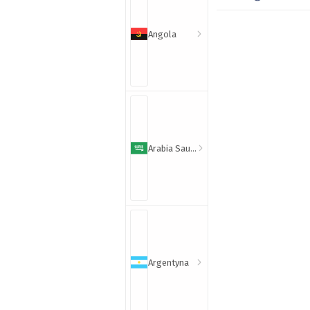
Angola
Arabia Saudyjska
Argentyna