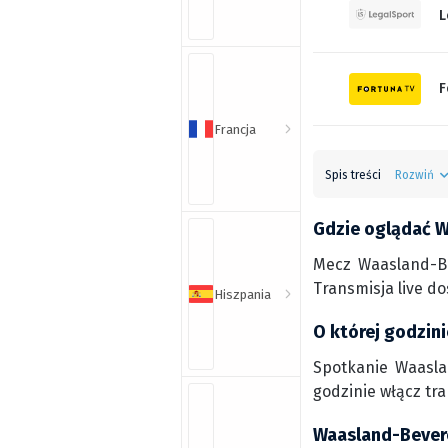
L
F
Francja
Spis treści
Rozwiń
Gdzie oglądać W
Mecz Waasland-Be
Transmisja live d
Hiszpania
O której godzin
Spotkanie Waasla
godzinie włącz tr
Waasland-Bevere