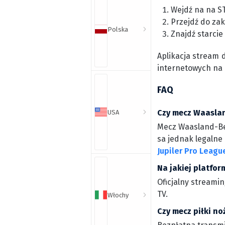
Wejdź na na S
Przejdź do zak
Polska
Znajdź starcie
Aplikacja stream 
internetowych na
FAQ
Czy mecz Waasland
USA
Mecz Waasland-Bev
sa jednak legalne 
Jupiler Pro Leagu
Na jakiej platfo
Oficjalny streami
TV.
Włochy
Czy mecz piłki no