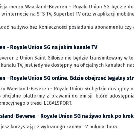
isja meczu Waasland-Beveren - Royale Union SG będzie dos
 w internecie na STS TV, Superbet TV oraz w aplikacji mobiln
ądać na żywo bez konieczności posiadania abonamentu czy 
n - Royale Union SG na jakim kanale TV
eren z Union Saint-Gilloise nie będzie transmitowany w tele
anału TV, jest jedynie dostępny na oficjalnych kanałach n
n - Royale Union SG online. Gdzie obejrzeć legalny st
czu Waasland-Beveren - Royale Union SG będzie dostępny na
 oficjalne platformy z prawami do emisji, które udostępni
omocyjnego o treści LEGALSPORT.
sland-Beveren - Royale Union SG na żywo krok po kro
jesz korzystając z wybranego kanału TV bukmachera.