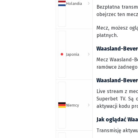
Holandia
Bezpłatna transm
obejrzec ten mecz
Mecz, możesz ogl
płatnych.
Waasland-Bevere
Japonia
Mecz Waasland-Bev
ramówce żadnego k
Waasland-Bevere
Live stream z me
Superbet TV. Są o
Niemcy
aktywacji kodu pr
Jak oglądać Waa
Transmisję aktywu