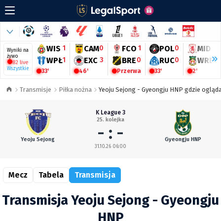
WIS
1
CAM
0
FCO
1
POL
0
MID
0
Wyniki na
żywo
WPŁ
1
EXC
3
BRE
0
RUC
0
WRE
0
82 live
Wszystkie
33'
46'
Przerwa
33'
2'
Transmisje
Piłka nożna
Yeoju Sejong - Gyeongju HNP gdzie oglądać
K League 3
25. kolejka
- : -
Yeoju Sejong
Gyeongju HNP
31.10.26 06:00
Mecz
Tabela
Transmisja
Transmisja Yeoju Sejong - Gyeongju
HNP