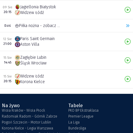
Jagiellonia Białystok
09 Sie
20:15
Widzew Łódź
Piłka nożna - zobacz inne transmisje
Dziś
Paris Saint Germain
12 Sie
21:00
Aston Villa
Zagłębie Lubin
15 Sie
14:45
Śląsk Wrocław
Widzew Łódź
15 Sie
20:15
Korona Kielce
Na żywo
Tabele
Wisła Kraków - Wisła Płock
PKO BP Ekstraklasa
Radomiak Radom - Górnik Zabrze
Premier League
Pogoń Szczecin - Motor Lublin
La Liga
Korona Kielce - Legia Warszawa
Bundesliga