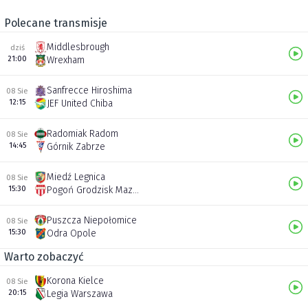
Polecane transmisje
Middlesbrough
dziś
21:00
Wrexham
Sanfrecce Hiroshima
08 Sie
12:15
JEF United Chiba
Radomiak Radom
08 Sie
14:45
Górnik Zabrze
Miedź Legnica
08 Sie
15:30
Pogoń Grodzisk Mazowiecki
Puszcza Niepołomice
08 Sie
15:30
Odra Opole
Warto zobaczyć
Korona Kielce
08 Sie
20:15
Legia Warszawa