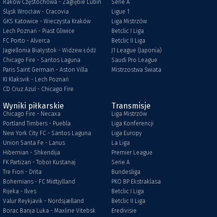
Raków Częstochowa - Zagłębie Lubin
Serie A
Śląsk Wrocław - Cracovia
Ligue 1
GKS Katowice - Wieczysta Kraków
Liga Mistrzów
Lech Poznań - Piast Gliwice
Betclic I Liga
FC Porto - Alverca
Betclic II Liga
Jagiellonia Białystok - Widzew Łódź
J1 League (Japonia)
Chicago Fire - Santos Laguna
Saudi Pro League
Paris Saint Germain - Aston Villa
Mistrzostwa Świata
KI Klaksvik - Lech Poznań
CD Cruz Azul - Chicago Fire
Wyniki piłkarskie
Transmisje
Chicago Fire - Necaxa
Liga Mistrzów
Portland Timbers - Puebla
Liga Konferencji
New York City FC - Santos Laguna
Liga Europy
Union Santa Fe - Lanus
La Liga
Hibernian - Shkendija
Premier League
FK Partizan - Toboł Kustanaj
Serie A
Tre Fiori - Drita
Bundesliga
Bohemians - FC Midtjylland
PKO BP Ekstraklasa
Rijeka - Ilves
Betclic I Liga
Valur Reykjavik - Nordsjælland
Betclic II Liga
Borac Banja Luka - Maxline Vitebsk
Eredivisie