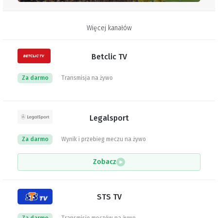
Więcej kanałów
Betclic TV
Za darmo
Transmisja na żywo
Legalsport
Za darmo
Wynik i przebieg meczu na żywo
Zobacz
STS TV