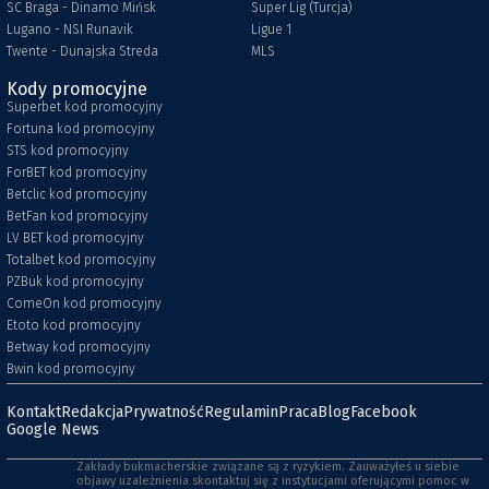
SC Braga - Dinamo Mińsk
Super Lig (Turcja)
Lugano - NSI Runavik
Ligue 1
Twente - Dunajska Streda
MLS
Kody promocyjne
Superbet kod promocyjny
Fortuna kod promocyjny
STS kod promocyjny
ForBET kod promocyjny
Betclic kod promocyjny
BetFan kod promocyjny
LV BET kod promocyjny
Totalbet kod promocyjny
PZBuk kod promocyjny
ComeOn kod promocyjny
Etoto kod promocyjny
Betway kod promocyjny
Bwin kod promocyjny
Kontakt
Redakcja
Prywatność
Regulamin
Praca
Blog
Facebook
Google News
Zakłady bukmacherskie związane są z ryzykiem. Zauważyłeś u siebie
objawy uzależnienia skontaktuj się z instytucjami oferującymi pomoc w