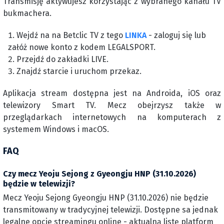
Transmisję aktywujesz korzystając z wybranego kanału TV
bukmachera.
Wejdź na na Betclic TV z tego
LINKA
- zaloguj się lub
załóż nowe konto z kodem LEGALSPORT.
Przejdź do zakładki LIVE.
Znajdź starcie i uruchom przekaz.
Aplikacja stream dostępna jest na Androida, iOS oraz
telewizory Smart TV. Mecz obejrzysz także w
przeglądarkach internetowych na komputerach z
systemem Windows i macOS.
FAQ
Czy mecz Yeoju Sejong z Gyeongju HNP (31.10.2026)
będzie w telewizji?
Mecz Yeoju Sejong Gyeongju HNP (31.10.2026) nie będzie
transmitowany w tradycyjnej telewizji. Dostępne sa jednak
legalne opcje streamingu online - aktualną listę platform