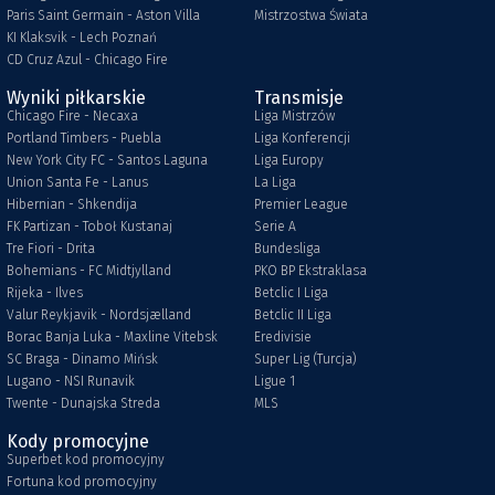
Paris Saint Germain - Aston Villa
Mistrzostwa Świata
KI Klaksvik - Lech Poznań
CD Cruz Azul - Chicago Fire
Wyniki piłkarskie
Transmisje
Chicago Fire - Necaxa
Liga Mistrzów
Portland Timbers - Puebla
Liga Konferencji
New York City FC - Santos Laguna
Liga Europy
Union Santa Fe - Lanus
La Liga
Hibernian - Shkendija
Premier League
FK Partizan - Toboł Kustanaj
Serie A
Tre Fiori - Drita
Bundesliga
Bohemians - FC Midtjylland
PKO BP Ekstraklasa
Rijeka - Ilves
Betclic I Liga
Valur Reykjavik - Nordsjælland
Betclic II Liga
Borac Banja Luka - Maxline Vitebsk
Eredivisie
SC Braga - Dinamo Mińsk
Super Lig (Turcja)
Lugano - NSI Runavik
Ligue 1
Twente - Dunajska Streda
MLS
Kody promocyjne
Superbet kod promocyjny
Fortuna kod promocyjny