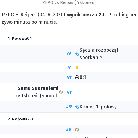
PEPO vs Reipas ( Ykkonen)
PEPO - Reipas (04.06.2026)
wynik meczu 2:1
. Przebieg na
żywo minuta po minucie.
1. Połowa
0:1
Sędzia rozpoczął
0'
spotkanie
4'
0:1
41'
Samu Suoraniemi
41'
za Ishmail Jammeh
Koniec 1. połowy
45'
2. Połowa
2:0
46'