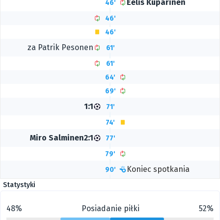
Eelis Kuparinen
46'
46'
46'
za Patrik Pesonen
61'
61'
64'
69'
1:1
71'
74'
Miro Salminen
2:1
77'
79'
Koniec spotkania
90'
Statystyki
48%
Posiadanie piłki
52%