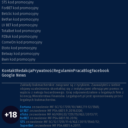
STS kod promocyjny
ForBET kod promocyjny
Betclic kod promocyjny
BetFan kod promocyjny
LV BET kod promocyjny
Totalbet kod promocyjny
PZBuk kod promocyjny
ComeOn kod promocyjny
Etoto kod promocyjny
Betway kod promocyjny
Bwin kod promocyjny
Kontakt
Redakcja
Prywatność
Regulamin
Praca
Blog
Facebook
Google News
Zakłady bukmacherskie związane są z ryzykiem. Zauważyłeś u siebie
objawy uzależnienia skontaktuj się z instytucjami oferującymi pomoc w
wyjściu z nałogu hazardowego. Graj odpowiedzialnie u legalnych firm z
licencją Ministerstwa Finansów. Legalsport.pl jest sponsorowany przez
legalnych bukmacherów.
Fortuna
zezwolenie MF SC/12/7251/10/WKC/11-12/5565;
LV BET
zezwolenie MF PS4.6831.9.2016.EQK;
+18
eToto
zezwolenie MF AG9(RG3)/7251/15/KLE/2013/17;
forBET
zezwolenie MF PS4.6831.10.2016;
STS
zezwolenie MF SC/12/7251/11-6/KLE/2011/5540/12;
SuperBet
zezwolenie MF PS4.6831.4.2017;