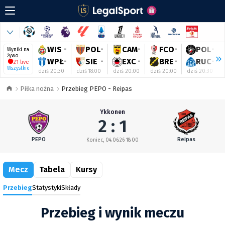
WIS
-
POL
-
CAM
-
FCO
-
POL
-
Wyniki na
żywo
WPŁ
-
SIE
-
EXC
-
BRE
-
RUC
-
21 live
Wszystkie
dziś 20:30
dziś 18:00
dziś 20:00
dziś 20:00
dziś 20:30
Piłka nożna
Przebieg PEPO - Reipas
Ykkonen
2 : 1
PEPO
Reipas
Koniec, 04.06.26 18:00
Mecz
Tabela
Kursy
Przebieg
Statystyki
Składy
Przebieg i wynik meczu