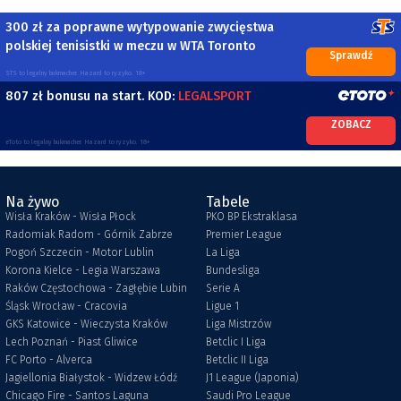
300 zł za poprawne wytypowanie zwycięstwa
polskiej tenisistki w meczu w WTA Toronto
Sprawdź
STS to legalny bukmacher. Hazard to ryzyko. 18+
807 zł bonusu na start. KOD:
LEGALSPORT
ZOBACZ
eToto to legalny bukmacher. Hazard to ryzyko. 18+
Na żywo
Tabele
Wisła Kraków - Wisła Płock
PKO BP Ekstraklasa
Radomiak Radom - Górnik Zabrze
Premier League
Pogoń Szczecin - Motor Lublin
La Liga
Korona Kielce - Legia Warszawa
Bundesliga
Raków Częstochowa - Zagłębie Lubin
Serie A
Śląsk Wrocław - Cracovia
Ligue 1
GKS Katowice - Wieczysta Kraków
Liga Mistrzów
Lech Poznań - Piast Gliwice
Betclic I Liga
FC Porto - Alverca
Betclic II Liga
Jagiellonia Białystok - Widzew Łódź
J1 League (Japonia)
Chicago Fire - Santos Laguna
Saudi Pro League