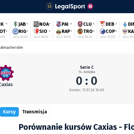
JK
-
JAB
-
NOA
-
PAI
-
CLU
-
DEB
-
DI
OT
-
RIG
-
SIO
-
RAP
-
TRO
-
COP
-
KA
8:00
dziś 18:00
dziś 18:00
dziś 18:00
dziś 18:30
dziś 19:00
dziś 19
bukmacherskie
Serie C
14. kolejka
0 : 0
Caxias
Koniec, 11.07.26 16:00
Kursy
Transmisja
Porównanie kursów Caxias - Fl