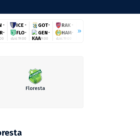
N
-
ICE
-
GOT
-
RAK
-
RIG
-
SHE
-
ZAL
R
-
FLO
-
GEN
-
HAM
-
GYO
-
GAL
-
HAJ
:00
dziś 19:00
dziś 19:00
dziś 19:00
dziś 19:00
dziś 19:00
dziś 19:0
Floresta
oresta