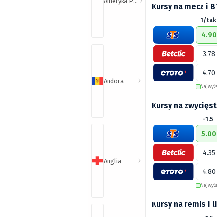
Ameryka Północna i Południowa
Kursy na mecz i 
1/tak
4.90
3.78
4.70
Andora
Najwyż
Kursy na zwycięst
-1.5
5.00
4.35
Anglia
4.80
Najwyż
Kursy na remis i l