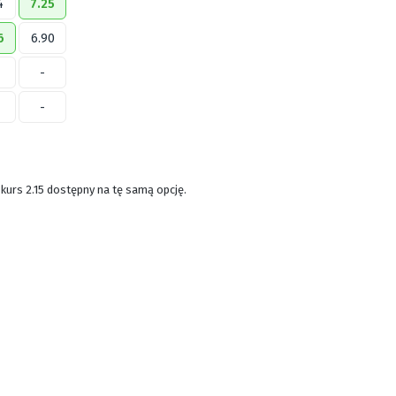
4
7.25
6
6.90
-
-
 kurs 2.15 dostępny na tę samą opcję.