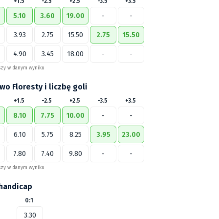
+1.5
-2.5
+2.5
-3.5
+3.5
5.10
3.60
19.00
-
-
3.93
2.75
15.50
2.75
15.50
4.90
3.45
18.00
-
-
szy w danym wyniku
o Floresty i liczbę goli
+1.5
-2.5
+2.5
-3.5
+3.5
8.10
7.75
10.00
-
-
6.10
5.75
8.25
3.95
23.00
7.80
7.40
9.80
-
-
szy w danym wyniku
 handicap
0:1
3.30