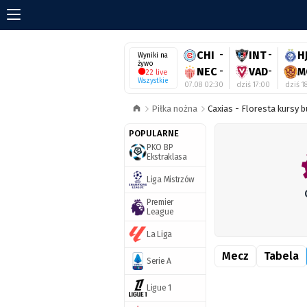
CHI
-
INT
-
H
Wyniki na
żywo
NEC
-
VAD
-
M
22 live
Wszystkie
07.08 02:30
dziś 17:00
dziś 1
Piłka nożna
Caxias - Floresta kursy 
POPULARNE
PKO BP
Ekstraklasa
Liga Mistrzów
Premier
League
La Liga
Mecz
Tabela
Serie A
Ligue 1