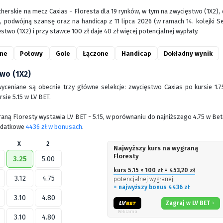
erskie na mecz Caxias - Floresta dla 19 rynków, w tym na zwycięstwo (1X2), 
, podwójną szansę oraz na handicap z 11 lipca 2026 (w ramach 14. kolejki Se
stwo (1X2) i przy stawce 100 zł daje 40 zł więcej potencjalnej wypłaty.
ne
Połowy
Gole
Łączone
Handicap
Dokładny wynik
wo (1X2)
wyceniane są obecnie trzy główne selekcje: zwycięstwo Caxias po kursie 1.
sie 5.15 w LV BET.
ną Floresty wystawia LV BET - 5.15, w porównaniu do najniższego 4.75 w Betcl
dodatkowe
4436 zł w bonusach
.
X
2
Najwyższy kurs na wygraną
Floresty
3.25
5.00
kurs 5.15 × 100 zł = 453,20 zł
3.12
4.75
potencjalnej wygranej
+ najwyższy bonus 4436 zł
3.10
4.80
Zagraj w LV BET
Reklama
3.10
4.80