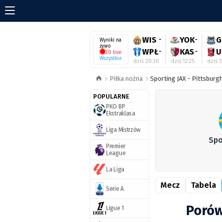
WIS
-
YOK
-
G
Wyniki na
żywo
WPŁ
-
KAS
-
U
20 live
Wszystkie
dziś 20:30
dziś 12:25
dziś 1
Piłka nożna
Sporting JAX - Pittsburg
POPULARNE
PKO BP
Ekstraklasa
Liga Mistrzów
Spo
Premier
League
La Liga
Mecz
Tabela
Serie A
Porów
Ligue 1