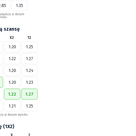
2.85
1.35
ajwyższy w danym
yniku
ą szansę
X2
12
1.20
1.25
1.22
1.27
1.20
1.24
1.20
1.23
1.22
1.27
1.21
1.25
szy w danym wyniku
ę (1X2)
X
2