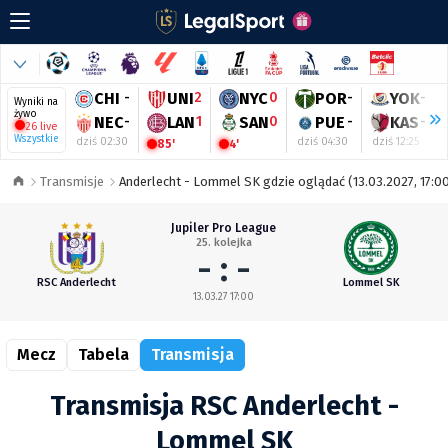
CHI
-
UNI
2
NYC
0
POR
-
YOK
-
Wyniki na
żywo
NEC
-
LAN
1
SAN
0
PUE
-
KAS
-
26 live
Wszystkie
dziś 02:30
dziś 04:30
dziś 12:25
85'
4'
Transmisje
Anderlecht - Lommel SK gdzie oglądać (13.03.2027, 17:0
Jupiler Pro League
25. kolejka
- : -
RSC Anderlecht
Lommel SK
13.03.27 17:00
Mecz
Tabela
Transmisja
Transmisja RSC Anderlecht -
Lommel SK