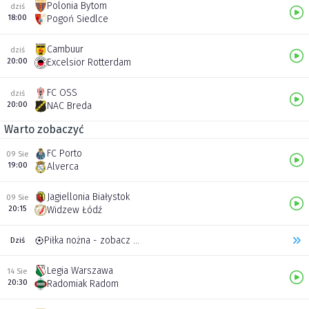
Polonia Bytom
dziś
18:00
Pogoń Siedlce
Cambuur
dziś
20:00
Excelsior Rotterdam
FC OSS
dziś
20:00
NAC Breda
Warto zobaczyć
FC Porto
09 Sie
19:00
Alverca
Jagiellonia Białystok
09 Sie
20:15
Widzew Łódź
Piłka nożna - zobacz inne transmisje
Dziś
Legia Warszawa
14 Sie
20:30
Radomiak Radom