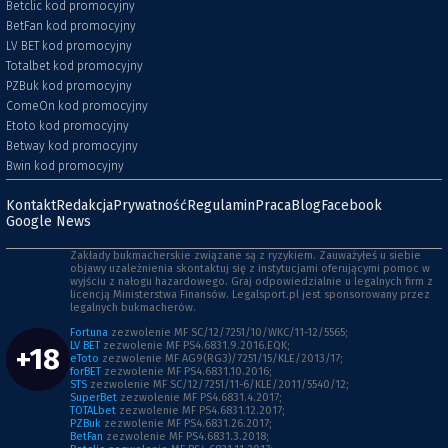
Betclic kod promocyjny
BetFan kod promocyjny
LV BET kod promocyjny
Totalbet kod promocyjny
PZBuk kod promocyjny
ComeOn kod promocyjny
Etoto kod promocyjny
Betway kod promocyjny
Bwin kod promocyjny
Kontakt
Redakcja
Prywatność
Regulamin
Praca
Blog
Facebook
Google News
Zakłady bukmacherskie związane są z ryzykiem. Zauważyłeś u siebie
objawy uzależnienia skontaktuj się z instytucjami oferującymi pomoc w
wyjściu z nałogu hazardowego. Graj odpowiedzialnie u legalnych firm z
licencją Ministerstwa Finansów. Legalsport.pl jest sponsorowany przez
legalnych bukmacherów.
Fortuna
zezwolenie MF SC/12/7251/10/WKC/11-12/5565;
LV BET
zezwolenie MF PS4.6831.9.2016.EQK;
+18
eToto
zezwolenie MF AG9(RG3)/7251/15/KLE/2013/17;
forBET
zezwolenie MF PS4.6831.10.2016;
STS
zezwolenie MF SC/12/7251/11-6/KLE/2011/5540/12;
SuperBet
zezwolenie MF PS4.6831.4.2017;
TOTALbet
zezwolenie MF PS4.6831.12.2017;
PZBuk
zezwolenie MF PS4.6831.26.2017;
BetFan
zezwolenie MF PS4.6831.3.2018;