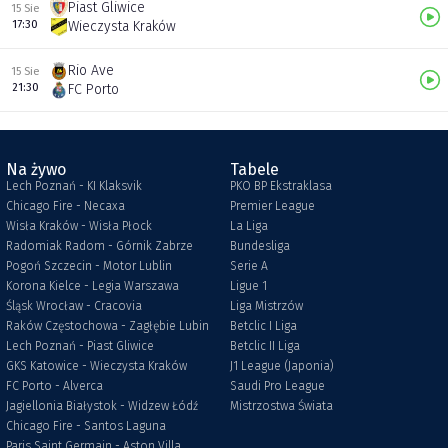
Piast Gliwice
15 Sie
17:30
Wieczysta Kraków
Rio Ave
15 Sie
21:30
FC Porto
Na żywo
Tabele
Lech Poznań - KI Klaksvik
PKO BP Ekstraklasa
Chicago Fire - Necaxa
Premier League
Wisła Kraków - Wisła Płock
La Liga
Radomiak Radom - Górnik Zabrze
Bundesliga
Pogoń Szczecin - Motor Lublin
Serie A
Korona Kielce - Legia Warszawa
Ligue 1
Śląsk Wrocław - Cracovia
Liga Mistrzów
Raków Częstochowa - Zagłębie Lubin
Betclic I Liga
Lech Poznań - Piast Gliwice
Betclic II Liga
GKS Katowice - Wieczysta Kraków
J1 League (Japonia)
FC Porto - Alverca
Saudi Pro League
Jagiellonia Białystok - Widzew Łódź
Mistrzostwa Świata
Chicago Fire - Santos Laguna
Paris Saint Germain - Aston Villa