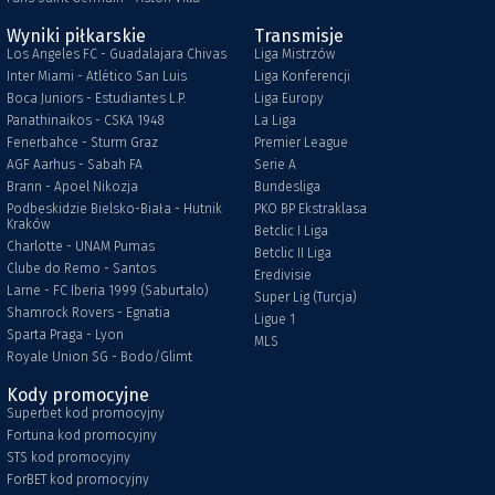
Wyniki piłkarskie
Transmisje
Los Angeles FC - Guadalajara Chivas
Liga Mistrzów
Inter Miami - Atlético San Luis
Liga Konferencji
Boca Juniors - Estudiantes L.P.
Liga Europy
Panathinaikos - CSKA 1948
La Liga
Fenerbahce - Sturm Graz
Premier League
AGF Aarhus - Sabah FA
Serie A
Brann - Apoel Nikozja
Bundesliga
Podbeskidzie Bielsko-Biała - Hutnik
PKO BP Ekstraklasa
Kraków
Betclic I Liga
Charlotte - UNAM Pumas
Betclic II Liga
Clube do Remo - Santos
Eredivisie
Larne - FC Iberia 1999 (Saburtalo)
Super Lig (Turcja)
Shamrock Rovers - Egnatia
Ligue 1
Sparta Praga - Lyon
MLS
Royale Union SG - Bodo/Glimt
Kody promocyjne
Superbet kod promocyjny
Fortuna kod promocyjny
STS kod promocyjny
ForBET kod promocyjny