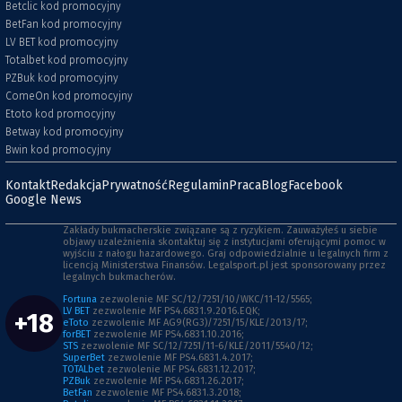
Betclic kod promocyjny
BetFan kod promocyjny
LV BET kod promocyjny
Totalbet kod promocyjny
PZBuk kod promocyjny
ComeOn kod promocyjny
Etoto kod promocyjny
Betway kod promocyjny
Bwin kod promocyjny
Kontakt
Redakcja
Prywatność
Regulamin
Praca
Blog
Facebook
Google News
Zakłady bukmacherskie związane są z ryzykiem. Zauważyłeś u siebie
objawy uzależnienia skontaktuj się z instytucjami oferującymi pomoc w
wyjściu z nałogu hazardowego. Graj odpowiedzialnie u legalnych firm z
licencją Ministerstwa Finansów. Legalsport.pl jest sponsorowany przez
legalnych bukmacherów.
Fortuna
zezwolenie MF SC/12/7251/10/WKC/11-12/5565;
LV BET
zezwolenie MF PS4.6831.9.2016.EQK;
+18
eToto
zezwolenie MF AG9(RG3)/7251/15/KLE/2013/17;
forBET
zezwolenie MF PS4.6831.10.2016;
STS
zezwolenie MF SC/12/7251/11-6/KLE/2011/5540/12;
SuperBet
zezwolenie MF PS4.6831.4.2017;
TOTALbet
zezwolenie MF PS4.6831.12.2017;
PZBuk
zezwolenie MF PS4.6831.26.2017;
BetFan
zezwolenie MF PS4.6831.3.2018;