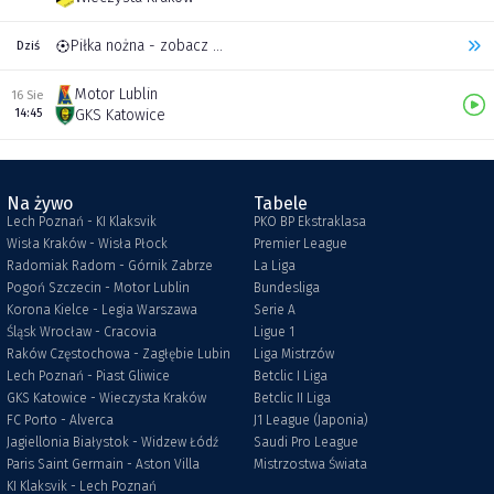
Piłka nożna - zobacz inne transmisje
Dziś
Motor Lublin
16 Sie
14:45
GKS Katowice
Na żywo
Tabele
Lech Poznań - KI Klaksvik
PKO BP Ekstraklasa
Wisła Kraków - Wisła Płock
Premier League
Radomiak Radom - Górnik Zabrze
La Liga
Pogoń Szczecin - Motor Lublin
Bundesliga
Korona Kielce - Legia Warszawa
Serie A
Śląsk Wrocław - Cracovia
Ligue 1
Raków Częstochowa - Zagłębie Lubin
Liga Mistrzów
Lech Poznań - Piast Gliwice
Betclic I Liga
GKS Katowice - Wieczysta Kraków
Betclic II Liga
FC Porto - Alverca
J1 League (Japonia)
Jagiellonia Białystok - Widzew Łódź
Saudi Pro League
Paris Saint Germain - Aston Villa
Mistrzostwa Świata
KI Klaksvik - Lech Poznań