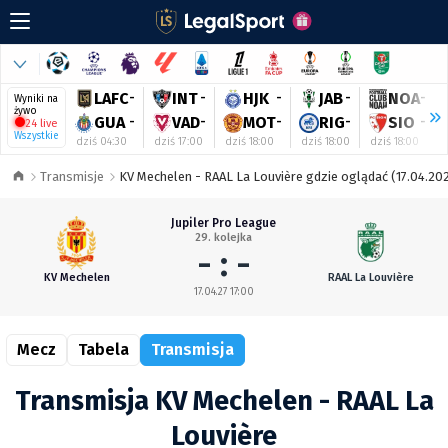
LAFC
-
INT
-
HJK
-
JAB
-
NOA
-
Wyniki na
żywo
GUA
-
VAD
-
MOT
-
RIG
-
SIO
-
24 live
Wszystkie
dziś 04:30
dziś 17:00
dziś 18:00
dziś 18:00
dziś 18:00
Transmisje
KV Mechelen - RAAL La Louvière gdzie oglądać (17.04.202
Jupiler Pro League
29. kolejka
- : -
KV Mechelen
RAAL La Louvière
17.04.27 17:00
Mecz
Tabela
Transmisja
Transmisja KV Mechelen - RAAL La
Louvière