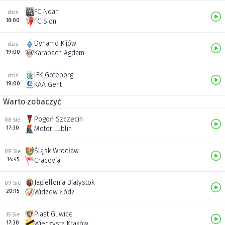
FC Noah
dziś
18:00
FC Sion
Dynamo Kijów
dziś
19:00
Karabach Agdam
IFK Goteborg
dziś
19:00
KAA Gent
Warto zobaczyć
Pogoń Szczecin
08 Sie
17:30
Motor Lublin
Śląsk Wrocław
09 Sie
14:45
Cracovia
Jagiellonia Białystok
09 Sie
20:15
Widzew Łódź
Piast Gliwice
15 Sie
17:30
Wieczysta Kraków