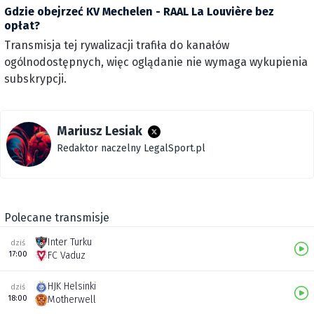
Gdzie obejrzeć KV Mechelen - RAAL La Louvière bez
opłat?
Transmisja tej rywalizacji trafiła do kanałów
ogólnodostępnych, więc oglądanie nie wymaga wykupienia
subskrypcji.
Mariusz Lesiak
Redaktor naczelny LegalSport.pl
Polecane transmisje
Inter Turku
dziś
17:00
FC Vaduz
HJK Helsinki
dziś
18:00
Motherwell