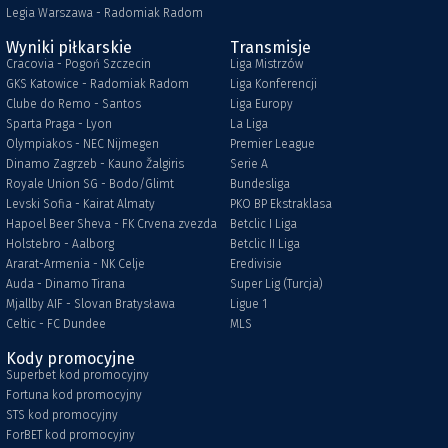
Legia Warszawa - Radomiak Radom
Wyniki piłkarskie
Transmisje
Cracovia - Pogoń Szczecin
Liga Mistrzów
GKS Katowice - Radomiak Radom
Liga Konferencji
Clube do Remo - Santos
Liga Europy
Sparta Praga - Lyon
La Liga
Olympiakos - NEC Nijmegen
Premier League
Dinamo Zagrzeb - Kauno Žalgiris
Serie A
Royale Union SG - Bodo/Glimt
Bundesliga
Levski Sofia - Kairat Almaty
PKO BP Ekstraklasa
Hapoel Beer Sheva - FK Crvena zvezda
Betclic I Liga
Holstebro - Aalborg
Betclic II Liga
Ararat-Armenia - NK Celje
Eredivisie
Auda - Dinamo Tirana
Super Lig (Turcja)
Mjallby AIF - Slovan Bratysława
Ligue 1
Celtic - FC Dundee
MLS
Kody promocyjne
Superbet kod promocyjny
Fortuna kod promocyjny
STS kod promocyjny
ForBET kod promocyjny