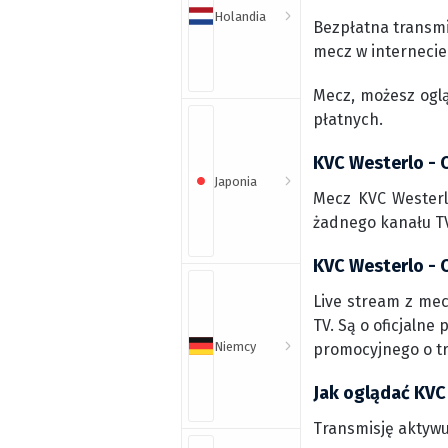
Holandia
Bezpłatna transmi
mecz w internecie
Mecz, możesz ogl
płatnych.
KVC Westerlo - 
Japonia
Mecz KVC Westerl
żadnego kanału TV
KVC Westerlo - C
Live stream z mec
TV. Są o oficjalne
Niemcy
promocyjnego o t
Jak oglądać KVC
Transmisję aktywu