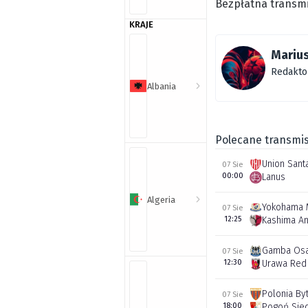
Bezpłatna transmi
KRAJE
Marius
Redakto
Albania
Polecane transmis
Union Sant
07 Sie
00:00
Lanus
Algeria
Yokohama 
07 Sie
12:25
Kashima An
Gamba Os
07 Sie
12:30
Urawa Red
Polonia By
07 Sie
18:00
Pogoń Sie