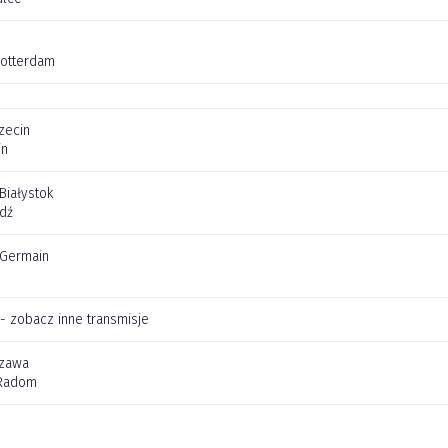
Rotterdam
zecin
in
 Białystok
dź
t Germain
 - zobacz inne transmisje
szawa
Radom