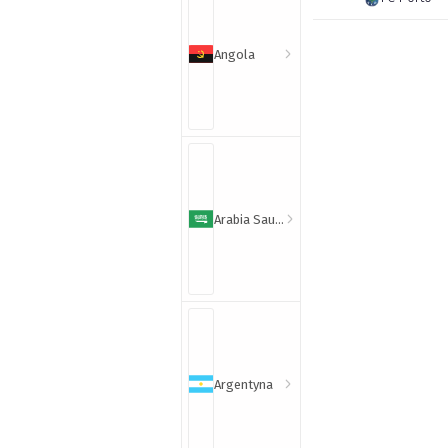
Angola
Arabia Saudyjska
Argentyna