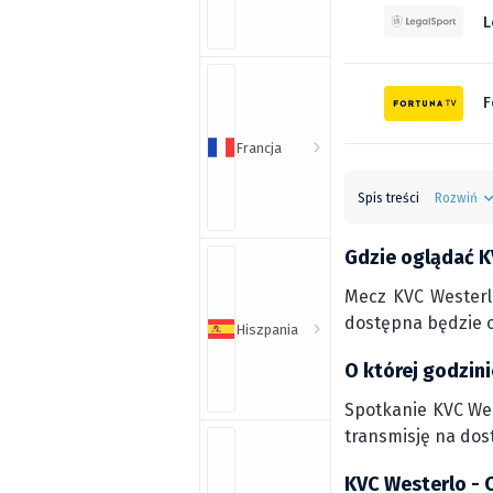
L
F
Francja
Spis treści
Rozwiń
Gdzie oglądać K
Mecz KVC Westerl
dostępna będzie o
Hiszpania
O której godzin
Spotkanie KVC West
transmisję na dos
KVC Westerlo - 