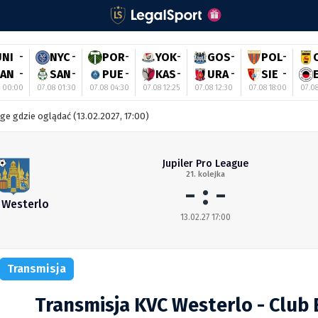
UNI
-
NYC
-
POR
-
YOK
-
GOS
-
POL
-
LAN
-
SAN
-
PUE
-
KAS
-
URA
-
SIE
-
8 00:00
07.08 01:30
07.08 04:30
07.08 12:25
07.08 12:30
07.08 18:00
07.0
ge gdzie oglądać (13.02.2027, 17:00)
Jupiler Pro League
21. kolejka
- : -
 Westerlo
13.02.27 17:00
Transmisja
Transmisja KVC Westerlo - Club