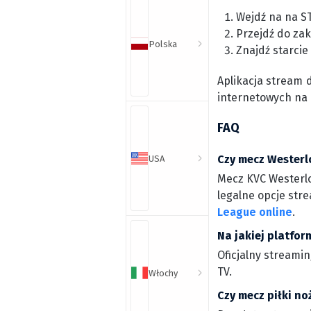
Wejdź na na S
Przejdź do zak
Polska
Znajdź starcie
Aplikacja stream 
internetowych na
FAQ
Czy mecz Westerlo
USA
Mecz KVC Westerlo
legalne opcje stre
League online
.
Na jakiej platfor
Oficjalny streami
TV.
Włochy
Czy mecz piłki no