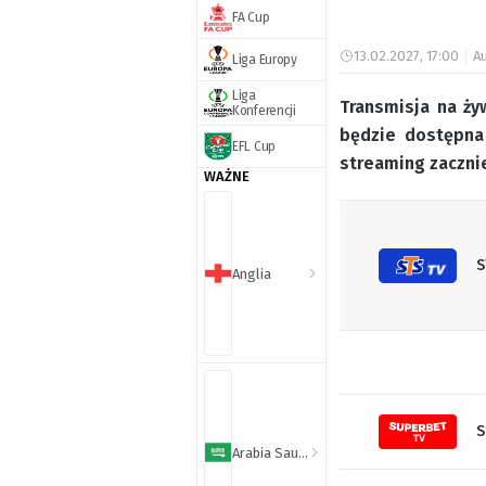
FA Cup
13.02.2027, 17:00
Au
Liga Europy
Liga
Transmisja na ży
Konferencji
będzie dostępna
EFL Cup
streaming zacznie
WAŻNE
S
Anglia
S
Arabia Saudyjska