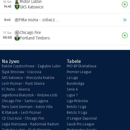
Motor Lublin
16 Sie
14:45
GKS Katowice
Piłka nożna - zobacz inne transmisje
Dziś
Chicago Fire
17 Sie
00:00
Portland Timbers
Na żywo
Tabele
Raków Częstochowa - Zagłębie Lubin
PKO BP Ekstraklasa
Śląsk Wrocław - Cracovia
Premier League
GKS Katowice - Wieczysta Kraków
La Liga
Lech Poznań - Piast Gliwice
Bundesliga
FC Porto - Alverca
Serie A
Jagiellonia Białystok - Widzew Łódź
Ligue 1
Chicago Fire - Santos Laguna
Liga Mistrzów
Paris Saint Germain - Aston Villa
Betclic I Liga
KI Klaksvik - Lech Poznań
Betclic II Liga
CD Cruz Azul - Chicago Fire
J1 League (Japonia)
Legia Warszawa - Radomiak Radom
Saudi Pro League