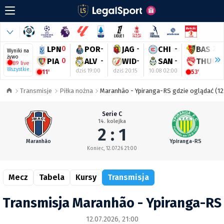
LPN
0
POR
-
JAG
-
CHI
-
BAS
2
Wyniki na
żywo
PIA
0
ALV
-
WID
-
SAN
-
THU
0
89 live
Wszystkie
dziś 19:00
dziś 20:15
10.08 02:00
11'
53'
Transmisje
Piłka nożna
Maranhão - Ypiranga-RS gdzie oglądać (12.
Serie C
14. kolejka
2 : 1
Maranhão
Ypiranga-RS
Koniec, 12.07.26 21:00
Mecz
Tabela
Kursy
Transmisja
Transmisja Maranhão - Ypiranga-RS
12.07.2026, 21:00