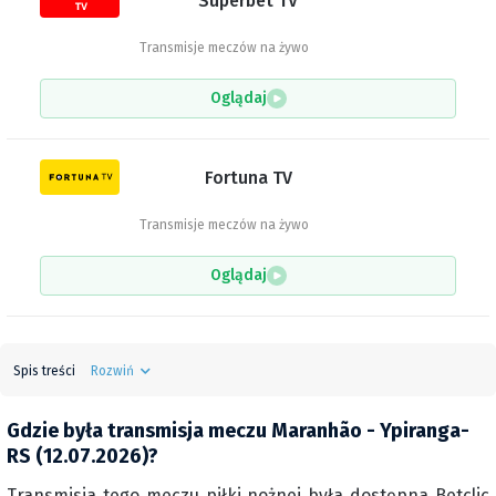
Superbet TV
Transmisje meczów na żywo
Oglądaj
Fortuna TV
Transmisje meczów na żywo
Oglądaj
Spis treści
Rozwiń
Gdzie była transmisja meczu Maranhão - Ypiranga-
RS (12.07.2026)?
Transmisja tego meczu piłki nożnej była dostępna Betclic