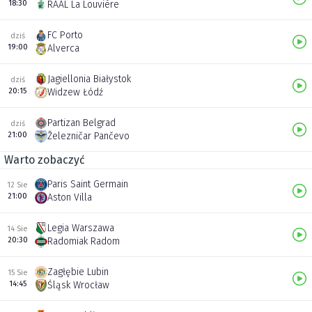
18:30
RAAL La Louvière
FC Porto
dziś
19:00
Alverca
Jagiellonia Białystok
dziś
20:15
Widzew Łódź
Partizan Belgrad
dziś
21:00
Železničar Pančevo
Warto zobaczyć
Paris Saint Germain
12 Sie
21:00
Aston Villa
Legia Warszawa
14 Sie
20:30
Radomiak Radom
Zagłębie Lubin
15 Sie
14:45
Śląsk Wrocław