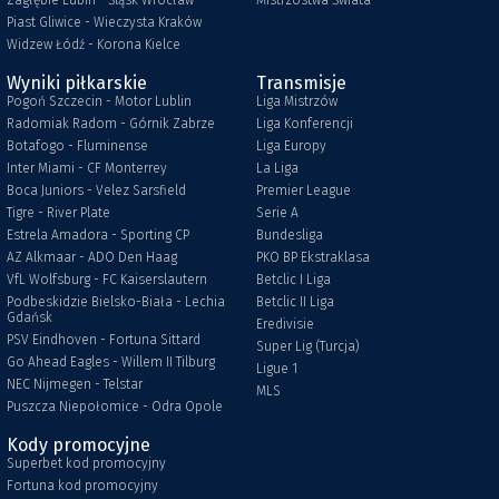
Zagłębie Lubin - Śląsk Wrocław
Mistrzostwa Świata
Piast Gliwice - Wieczysta Kraków
Widzew Łódź - Korona Kielce
Wyniki piłkarskie
Transmisje
Pogoń Szczecin - Motor Lublin
Liga Mistrzów
Radomiak Radom - Górnik Zabrze
Liga Konferencji
Botafogo - Fluminense
Liga Europy
Inter Miami - CF Monterrey
La Liga
Boca Juniors - Velez Sarsfield
Premier League
Tigre - River Plate
Serie A
Estrela Amadora - Sporting CP
Bundesliga
AZ Alkmaar - ADO Den Haag
PKO BP Ekstraklasa
VfL Wolfsburg - FC Kaiserslautern
Betclic I Liga
Podbeskidzie Bielsko-Biała - Lechia
Betclic II Liga
Gdańsk
Eredivisie
PSV Eindhoven - Fortuna Sittard
Super Lig (Turcja)
Go Ahead Eagles - Willem II Tilburg
Ligue 1
NEC Nijmegen - Telstar
MLS
Puszcza Niepołomice - Odra Opole
Kody promocyjne
Superbet kod promocyjny
Fortuna kod promocyjny