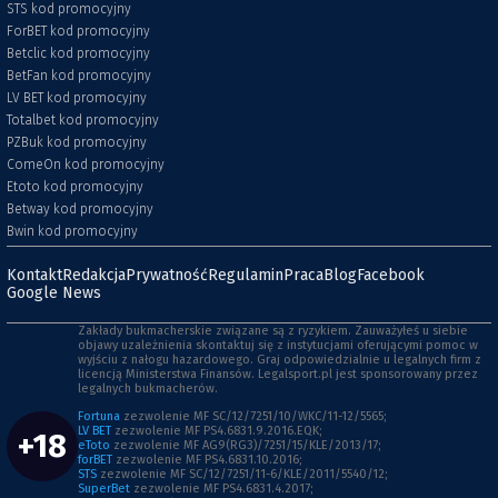
STS kod promocyjny
ForBET kod promocyjny
Betclic kod promocyjny
BetFan kod promocyjny
LV BET kod promocyjny
Totalbet kod promocyjny
PZBuk kod promocyjny
ComeOn kod promocyjny
Etoto kod promocyjny
Betway kod promocyjny
Bwin kod promocyjny
Kontakt
Redakcja
Prywatność
Regulamin
Praca
Blog
Facebook
Google News
Zakłady bukmacherskie związane są z ryzykiem. Zauważyłeś u siebie
objawy uzależnienia skontaktuj się z instytucjami oferującymi pomoc w
wyjściu z nałogu hazardowego. Graj odpowiedzialnie u legalnych firm z
licencją Ministerstwa Finansów. Legalsport.pl jest sponsorowany przez
legalnych bukmacherów.
Fortuna
zezwolenie MF SC/12/7251/10/WKC/11-12/5565;
LV BET
zezwolenie MF PS4.6831.9.2016.EQK;
+18
eToto
zezwolenie MF AG9(RG3)/7251/15/KLE/2013/17;
forBET
zezwolenie MF PS4.6831.10.2016;
STS
zezwolenie MF SC/12/7251/11-6/KLE/2011/5540/12;
SuperBet
zezwolenie MF PS4.6831.4.2017;