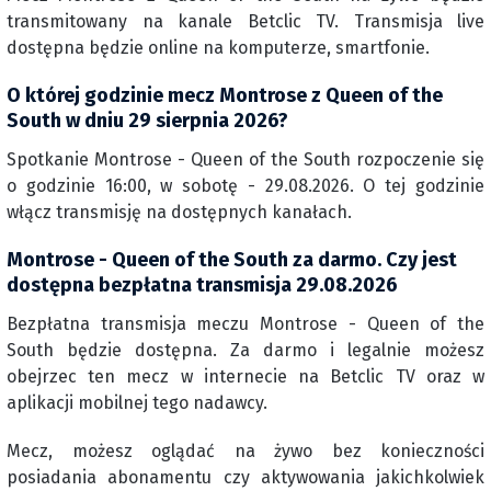
transmitowany na kanale Betclic TV. Transmisja live
dostępna będzie online na komputerze, smartfonie.
O której godzinie mecz Montrose z Queen of the
South w dniu 29 sierpnia 2026?
Spotkanie Montrose - Queen of the South rozpoczenie się
o godzinie 16:00, w sobotę - 29.08.2026. O tej godzinie
włącz transmisję na dostępnych kanałach.
Montrose - Queen of the South za darmo. Czy jest
dostępna bezpłatna transmisja 29.08.2026
Bezpłatna transmisja meczu Montrose - Queen of the
South będzie dostępna. Za darmo i legalnie możesz
obejrzec ten mecz w internecie na Betclic TV oraz w
aplikacji mobilnej tego nadawcy.
Mecz, możesz oglądać na żywo bez konieczności
posiadania abonamentu czy aktywowania jakichkolwiek