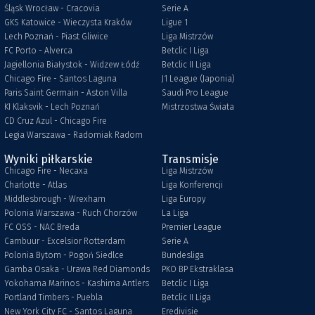
Śląsk Wrocław - Cracovia
Serie A
GKS Katowice - Wieczysta Kraków
Ligue 1
Lech Poznań - Piast Gliwice
Liga Mistrzów
FC Porto - Alverca
Betclic I Liga
Jagiellonia Białystok - Widzew Łódź
Betclic II Liga
Chicago Fire - Santos Laguna
J1 League (Japonia)
Paris Saint Germain - Aston Villa
Saudi Pro League
KI Klaksvik - Lech Poznań
Mistrzostwa Świata
CD Cruz Azul - Chicago Fire
Legia Warszawa - Radomiak Radom
Wyniki piłkarskie
Transmisje
Chicago Fire - Necaxa
Liga Mistrzów
Charlotte - Atlas
Liga Konferencji
Middlesbrough - Wrexham
Liga Europy
Polonia Warszawa - Ruch Chorzów
La Liga
FC OSS - NAC Breda
Premier League
Cambuur - Excelsior Rotterdam
Serie A
Polonia Bytom - Pogoń Siedlce
Bundesliga
Gamba Osaka - Urawa Red Diamonds
PKO BP Ekstraklasa
Yokohama Marinos - Kashima Antlers
Betclic I Liga
Portland Timbers - Puebla
Betclic II Liga
New York City FC - Santos Laguna
Eredivisie