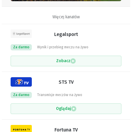
Więcej kanałów
Legalsport
Za darmo
Wynik i przebieg meczu na żywo
Zobacz
STS TV
Za darmo
Transmisje meczów na żywo
Oglądaj
Fortuna TV