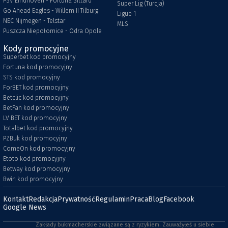
PSV Eindhoven - Fortuna Sittard
Super Lig (Turcja)
Go Ahead Eagles - Willem II Tilburg
Ligue 1
NEC Nijmegen - Telstar
MLS
Puszcza Niepołomice - Odra Opole
Kody promocyjne
Superbet kod promocyjny
Fortuna kod promocyjny
STS kod promocyjny
ForBET kod promocyjny
Betclic kod promocyjny
BetFan kod promocyjny
LV BET kod promocyjny
Totalbet kod promocyjny
PZBuk kod promocyjny
ComeOn kod promocyjny
Etoto kod promocyjny
Betway kod promocyjny
Bwin kod promocyjny
Kontakt
Redakcja
Prywatność
Regulamin
Praca
Blog
Facebook
Google News
Zakłady bukmacherskie związane są z ryzykiem. Zauważyłeś u siebie