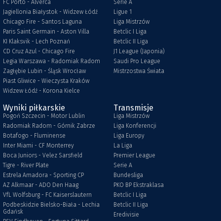
FC Porto - Alverca
Serie A
Jagiellonia Białystok - Widzew Łódź
Ligue 1
Chicago Fire - Santos Laguna
Liga Mistrzów
Paris Saint Germain - Aston Villa
Betclic I Liga
KI Klaksvik - Lech Poznań
Betclic II Liga
CD Cruz Azul - Chicago Fire
J1 League (Japonia)
Legia Warszawa - Radomiak Radom
Saudi Pro League
Zagłębie Lubin - Śląsk Wrocław
Mistrzostwa Świata
Piast Gliwice - Wieczysta Kraków
Widzew Łódź - Korona Kielce
Wyniki piłkarskie
Transmisje
Pogoń Szczecin - Motor Lublin
Liga Mistrzów
Radomiak Radom - Górnik Zabrze
Liga Konferencji
Botafogo - Fluminense
Liga Europy
Inter Miami - CF Monterrey
La Liga
Boca Juniors - Velez Sarsfield
Premier League
Tigre - River Plate
Serie A
Estrela Amadora - Sporting CP
Bundesliga
AZ Alkmaar - ADO Den Haag
PKO BP Ekstraklasa
VfL Wolfsburg - FC Kaiserslautern
Betclic I Liga
Podbeskidzie Bielsko-Biała - Lechia
Betclic II Liga
Gdańsk
Eredivisie