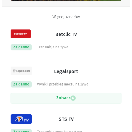
Więcej kanałów
Betclic TV
Za darmo
Transmisja na żywo
Legalsport
Za darmo
Wynik i przebieg meczu na żywo
Zobacz
STS TV