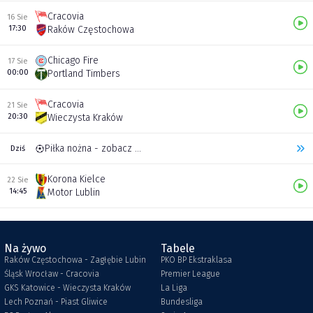
Cracovia
16 Sie
17:30
Raków Częstochowa
Chicago Fire
17 Sie
00:00
Portland Timbers
Cracovia
21 Sie
20:30
Wieczysta Kraków
Piłka nożna - zobacz inne transmisje
Dziś
Korona Kielce
22 Sie
14:45
Motor Lublin
Na żywo
Tabele
Raków Częstochowa - Zagłębie Lubin
PKO BP Ekstraklasa
Śląsk Wrocław - Cracovia
Premier League
GKS Katowice - Wieczysta Kraków
La Liga
Lech Poznań - Piast Gliwice
Bundesliga