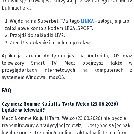
Transmisję aktywujesz korzystając z wybranego kanału TV
bukmachera.
Wejdź na na Superbet TV z tego
LINKA
- zaloguj się lub
załóż nowe konto z kodem LEGALSPORT.
Przejdź do zakładki LIVE.
Znajdź sptokanie i uruchom przekaz.
Aplikacja stream dostępna jest na Androida, iOS oraz
telewizory Smart TV. Mecz obejrzysz także w
przeglądarkach internetowych na komputerach z
systemem Windows i macOS.
FAQ
Czy mecz Nõmme Kalju II z Tartu Welco (23.08.2026)
będzie w telewizji?
Mecz Nõmme Kalju II Tartu Welco (23.08.2026) nie będzie
transmitowany w tradycyjnej telewizji. Dostępne sa jednak
legalne opcje streamingu online - aktualną listę platform