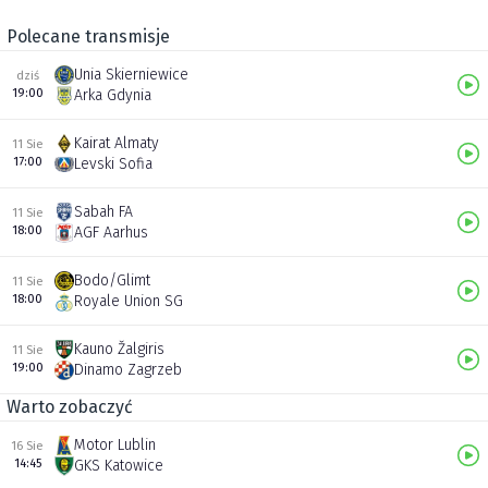
Polecane transmisje
Unia Skierniewice
dziś
19:00
Arka Gdynia
Kairat Almaty
11 Sie
17:00
Levski Sofia
Sabah FA
11 Sie
18:00
AGF Aarhus
Bodo/Glimt
11 Sie
18:00
Royale Union SG
Kauno Žalgiris
11 Sie
19:00
Dinamo Zagrzeb
Warto zobaczyć
Motor Lublin
16 Sie
14:45
GKS Katowice