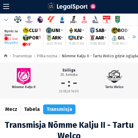
CLU
1
UNI
-
KAI
-
SAB
-
BOD
-
Wyniki na
żywo
POR
1
ARK
-
LEV
-
AAR
-
GIL
-
22 live
Wszystkie
dziś 19:00
11.08 17:00
11.08 18:00
11.08 18:00
1
58'
Transmisje
Piłka nożna
Nõmme Kalju II - Tartu Welco gdzie ogląda
Esiliiga
25. kolejka
- : -
Nõmme Kalju II
Tartu Welco
23.08.26 14:00
Mecz
Tabela
Transmisja
Transmisja Nõmme Kalju II - Tartu
Welco