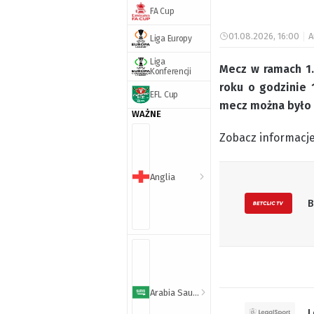
FA Cup
01.08.2026, 16:00
A
Liga Europy
Liga
Mecz w ramach 1.
Konferencji
roku o godzinie
EFL Cup
mecz można było 
WAŻNE
Zobacz informacje
Anglia
B
Arabia Saudyjska
L