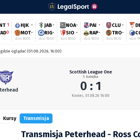
INT
1
HJK
-
JAB
-
NOA
-
PAI
-
CLU
-
D
VAD
0
MOT
-
RIG
-
SIO
-
RAP
-
TRO
-
C
dziś 18:00
dziś 18:00
dziś 18:00
dziś 18:00
dziś 18:30
dziś 1
gdzie oglądać (01.08.2026, 16:00)
Scottish League One
1. kolejka
0 : 1
terhead
Koniec, 01.08.26 16:00
Kursy
Transmisja
Transmisja Peterhead - Ross C