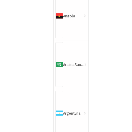
Angola
Arabia Saudyjska
Argentyna