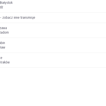
 Białystok
dź
 - zobacz inne transmisje
szawa
Radom
ubin
cław
ce
 Kraków