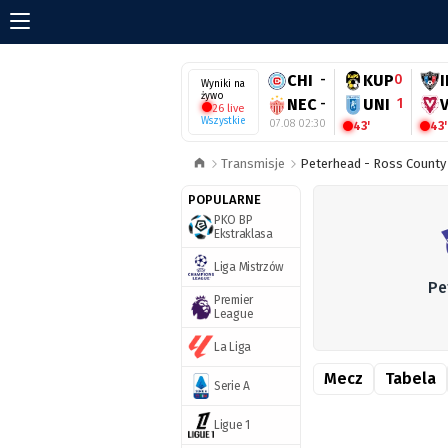
CHI
-
KUP
0
Wyniki na
żywo
NEC
-
UNI
1
26 live
Wszystkie
07.08 02:30
43'
43'
Transmisje
Peterhead - Ross County 
POPULARNE
PKO BP
Ekstraklasa
Liga Mistrzów
Pe
Premier
League
La Liga
Mecz
Tabela
Serie A
Ligue 1