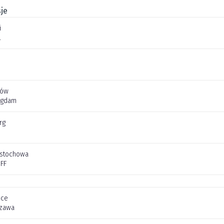
je
i
l
jów
Agdam
rg
stochowa
FF
lce
szawa