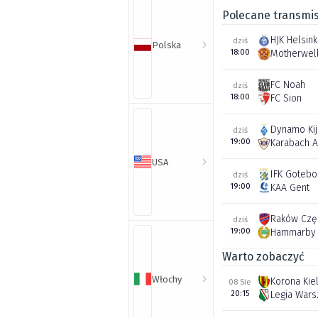
Polecane transmis
HJK Helsink
dziś
Polska
18:00
Motherwel
FC Noah
dziś
18:00
FC Sion
Dynamo Ki
dziś
19:00
Karabach 
USA
IFK Gotebo
dziś
19:00
KAA Gent
Raków Czę
dziś
19:00
Hammarby 
Warto zobaczyć
Włochy
Korona Kie
08 Sie
20:15
Legia War