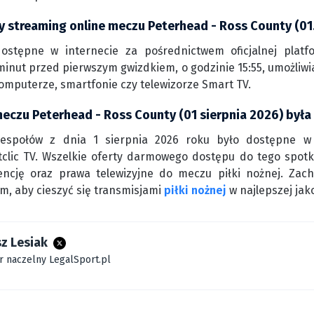
y streaming online meczu Peterhead - Ross County (01
dostępne w internecie za pośrednictwem oficjalnej pla
minut przed pierwszym gwizdkiem, o godzinie 15:55, umożliw
komputerze, smartfonie czy telewizorze Smart TV.
meczu Peterhead - Ross County (01 sierpnia 2026) był
zespołów z dnia 1 sierpnia 2026 roku było dostępne w
clic TV. Wszelkie oferty darmowego dostępu do tego spotka
cencję oraz prawa telewizyjne do meczu piłki nożnej. Zac
rm, aby cieszyć się transmisjami
piłki nożnej
w najlepszej jako
z Lesiak
r naczelny LegalSport.pl