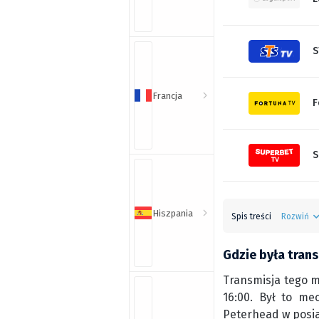
S
Francja
F
S
Hiszpania
Spis treści
Rozwiń
Gdzie była tran
Transmisja tego m
16:00. Był to me
Peterhead w posia