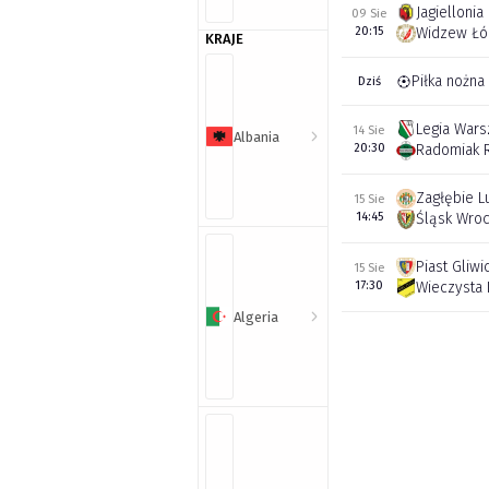
Jagiellonia
09 Sie
20:15
Widzew Łó
KRAJE
Piłka nożna
Dziś
Legia War
14 Sie
Albania
20:30
Radomiak 
Zagłębie L
15 Sie
14:45
Śląsk Wro
Piast Gliwi
15 Sie
17:30
Wieczysta
Algeria