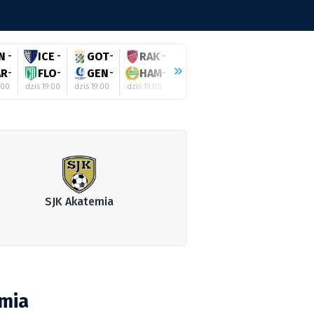
N
-
ICE
-
GOT
-
RAK
-
RIG
-
SHE
-
ZAL
AR
-
FLO
-
GEN
-
HAM
-
GYO
-
GAL
-
HAJ
:00
dziś 19:00
dziś 19:00
dziś 19:00
dziś 19:00
dziś 19:00
dziś 19:0
SJK Akatemia
emia