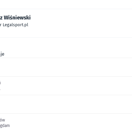
z Wiśniewski
r Legalsport.pl
je
i
l
jów
Agdam