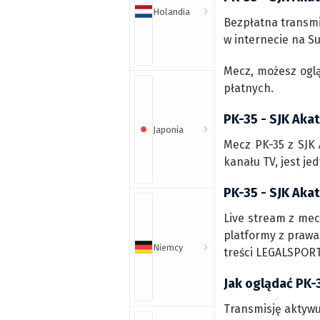
Holandia
Bezpłatna transmi
w internecie na Su
Mecz, możesz ogl
płatnych.
PK-35 - SJK Aka
Japonia
Mecz PK-35 z SJK 
kanału TV, jest j
PK-35 - SJK Akat
Live stream z mec
platformy z prawa
Niemcy
treści LEGALSPORT
Jak oglądać PK-
Transmisję aktywu