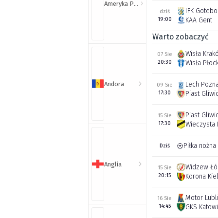
Ameryka Północna i Południowa
IFK Gotebo
dziś
19:00
KAA Gent
Warto zobaczyć
Wisła Krak
07 Sie
20:30
Wisła Płoc
Andora
Lech Pozn
09 Sie
17:30
Piast Gliwi
Piast Gliwi
15 Sie
17:30
Wieczysta
Piłka nożna
Dziś
Anglia
Widzew Łó
15 Sie
20:15
Korona Kie
Motor Lubl
16 Sie
14:45
GKS Katow