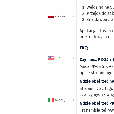
Wejdź na na S
Przejdź do zak
Polska
Znajdź starcie
Aplikacja stream 
internetowych na
FAQ
USA
Czy mecz PK-35 z 
Mecz PK-35 SJK Aka
opcje streamingu o
Gdzie obejrzeć na
Stream live z tego
licencyjnych - w 
Włochy
Gdzie obejrzeć PK
Transmisja tej ry