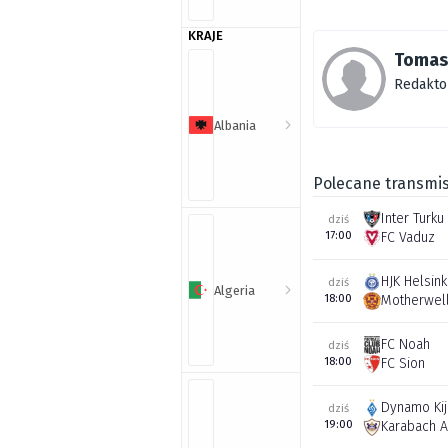
KRAJE
Tomas
Redakto
Albania
Polecane transmis
Inter Turku
dziś
17:00
FC Vaduz
HJK Helsink
dziś
Algeria
18:00
Motherwel
FC Noah
dziś
18:00
FC Sion
Dynamo Ki
dziś
19:00
Karabach 