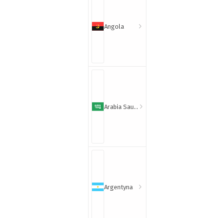
Angola
Arabia Saudyjska
Argentyna