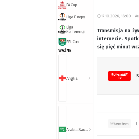
FA Cup
17.10.2026, 18:00
Au
Liga Europy
Liga
Transmisja na ży
Konferencji
internecie. Spot
EFL Cup
się pięć minut wc
WAŻNE
S
Anglia
L
Arabia Saudyjska