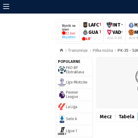
LAFC
1
INT
-
H
Wyniki na
żywo
GUA
1
VAD
-
M
22 live
Wszystkie
dziś 17:00
dziś 1
48'
Transmisje
Piłka nożna
PK-35 - SJK
POPULARNE
PKO BP
Ekstraklasa
Liga Mistrzów
Premier
League
La Liga
Mecz
Tabela
Serie A
Ligue 1