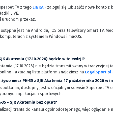
uperbet TV z tego
LINKA
- zaloguj się lub załóż nowe konto 
ładki LIVE.
 i uruchom przekaz.
dostępna jest na Androida, iOS oraz telewizory Smart TV. Me
 komputerach z systemem Windows i macOS.
SJK Akatemia (17.10.2026) będzie w telewizji?
temia (17.10.2026) nie będzie transmitowany w tradycyjnej te
nline - aktualną listę platform znajdziesz na
LegalSport.pl 
 żywo mecz PK-35 z SJK Akatemia 17 października 2026 w i
 spotkania, dostepny jest w oficjalnym serwsie Superbet TV o
wybranych aplikacjach sportowych.
-35 - SJK Akatemia bez opłat?
walizacji trafiła do kanału ogólnodostępnego, więc oglądanie