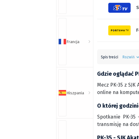
S
F
Francja
Spis treści
Rozwiń
Gdzie oglądać P
Mecz PK-35 z SJK 
online na kompute
Hiszpania
O której godzin
Spotkanie PK-35 -
transmisję na dos
PK-35 - SJK Aka