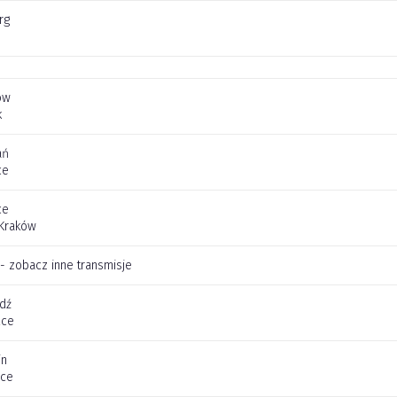
rg
ów
k
ań
ce
ce
 Kraków
 - zobacz inne transmisje
dź
lce
in
ice