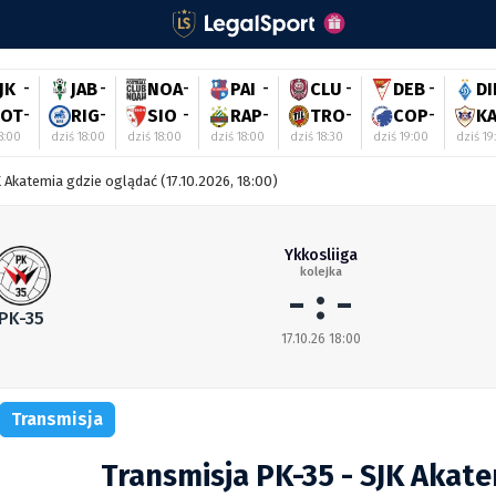
JK
-
JAB
-
NOA
-
PAI
-
CLU
-
DEB
-
DI
OT
-
RIG
-
SIO
-
RAP
-
TRO
-
COP
-
K
8:00
dziś 18:00
dziś 18:00
dziś 18:00
dziś 18:30
dziś 19:00
dziś 19
 Akatemia gdzie oglądać (17.10.2026, 18:00)
Ykkosliiga
kolejka
- : -
PK-35
17.10.26 18:00
Transmisja
Transmisja PK-35 - SJK Akat