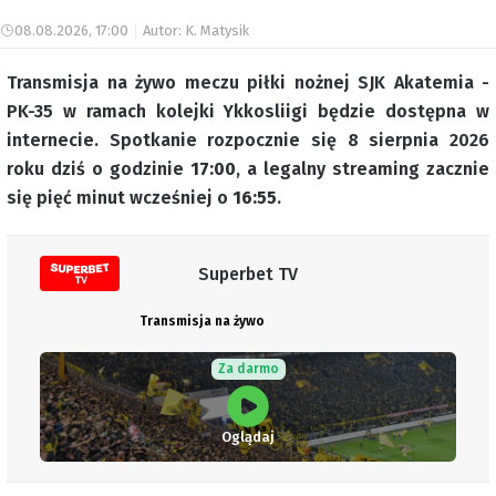
08.08.2026, 17:00
Autor: K. Matysik
Transmisja na żywo meczu piłki nożnej SJK Akatemia -
PK-35 w ramach kolejki Ykkosliigi będzie dostępna w
internecie. Spotkanie rozpocznie się 8 sierpnia 2026
roku dziś o godzinie
17:00
, a legalny streaming zacznie
się pięć minut wcześniej o
16:55
.
Superbet TV
Transmisja na żywo
Za darmo
Oglądaj