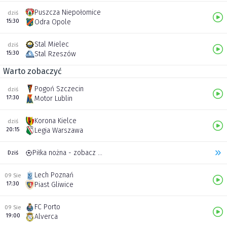
Puszcza Niepołomice
dziś
15:30
Odra Opole
Stal Mielec
dziś
15:30
Stal Rzeszów
Warto zobaczyć
Pogoń Szczecin
dziś
17:30
Motor Lublin
Korona Kielce
dziś
20:15
Legia Warszawa
Piłka nożna - zobacz inne transmisje
Dziś
Lech Poznań
09 Sie
17:30
Piast Gliwice
FC Porto
09 Sie
19:00
Alverca