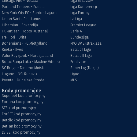
Chicago Fire - Necaxa
Liga Mistrzów
Portland Timbers - Puebla
Liga Konferencji
New York City FC - Santos Laguna
Liga Europy
Union Santa Fe - Lanus
La Liga
Hibernian - Shkendija
Premier League
FK Partizan - Toboł Kustanaj
Serie A
Tre Fiori - Drita
Bundesliga
Bohemians - FC Midtjylland
PKO BP Ekstraklasa
Rijeka - Ilves
Betclic I Liga
Valur Reykjavik - Nordsjælland
Betclic II Liga
Borac Banja Luka - Maxline Vitebsk
Eredivisie
SC Braga - Dinamo Mińsk
Super Lig (Turcja)
Lugano - NSI Runavik
Ligue 1
Twente - Dunajska Streda
MLS
Kody promocyjne
Superbet kod promocyjny
Fortuna kod promocyjny
STS kod promocyjny
ForBET kod promocyjny
Betclic kod promocyjny
BetFan kod promocyjny
LV BET kod promocyjny