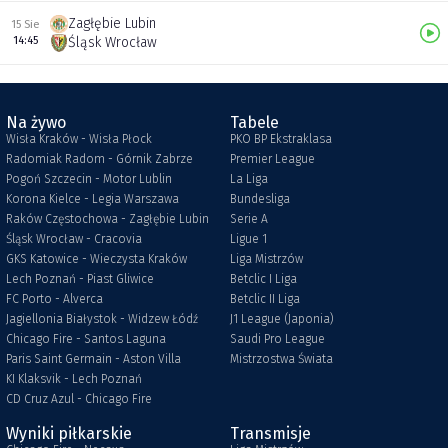
Zagłębie Lubin
15 Sie
14:45
Śląsk Wrocław
Na żywo
Tabele
Wisła Kraków - Wisła Płock
PKO BP Ekstraklasa
Radomiak Radom - Górnik Zabrze
Premier League
Pogoń Szczecin - Motor Lublin
La Liga
Korona Kielce - Legia Warszawa
Bundesliga
Raków Częstochowa - Zagłębie Lubin
Serie A
Śląsk Wrocław - Cracovia
Ligue 1
GKS Katowice - Wieczysta Kraków
Liga Mistrzów
Lech Poznań - Piast Gliwice
Betclic I Liga
FC Porto - Alverca
Betclic II Liga
Jagiellonia Białystok - Widzew Łódź
J1 League (Japonia)
Chicago Fire - Santos Laguna
Saudi Pro League
Paris Saint Germain - Aston Villa
Mistrzostwa Świata
KI Klaksvik - Lech Poznań
CD Cruz Azul - Chicago Fire
Wyniki piłkarskie
Transmisje