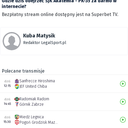
Gdzie dziś obejrzeć SJK Akatemia - PK-35 za darmo w
internecie?
Bezpłatny stream online dostępny jest na Superbet TV.
Kuba Matysik
Redaktor LegalSport.pl
Polecane transmisje
Sanfrecce Hiroshima
dziś
12:15
JEF United Chiba
Radomiak Radom
dziś
14:45
Górnik Zabrze
Miedź Legnica
dziś
15:30
Pogoń Grodzisk Mazowiecki