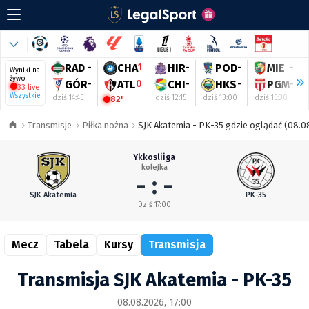
RAD
-
CHA
1
HIR
-
POD
-
MIE
-
Wyniki na
żywo
GÓR
-
ATL
0
CHI
-
HKS
-
PGM
-
33 live
Wszystkie
dziś 14:45
dziś 12:15
dziś 13:00
dziś 15:30
82'
Transmisje
Piłka nożna
SJK Akatemia - PK-35 gdzie oglądać (08.08
Ykkosliiga
kolejka
- : -
SJK Akatemia
PK-35
Dziś 17:00
Mecz
Tabela
Kursy
Transmisja
Transmisja SJK Akatemia - PK-35
08.08.2026, 17:00