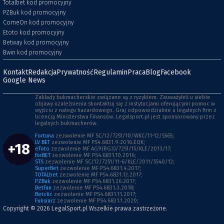
Totalbet kod promocyjny
PZBuk kod promocyjny
ComeOn kod promocyjny
Etoto kod promocyjny
Betway kod promocyjny
Bwin kod promocyjny
Kontakt
Redakcja
Prywatność
Regulamin
Praca
Blog
Facebook
Google News
Zakłady bukmacherskie związane są z ryzykiem. Zauważyłeś u siebie
objawy uzależnienia skontaktuj się z instytucjami oferującymi pomoc w
wyjściu z nałogu hazardowego. Graj odpowiedzialnie u legalnych firm z
licencją Ministerstwa Finansów. Legalsport.pl jest sponsorowany przez
legalnych bukmacherów.
Fortuna
zezwolenie MF SC/12/7251/10/WKC/11-12/5565;
LV BET
zezwolenie MF PS4.6831.9.2016.EQK;
+18
eToto
zezwolenie MF AG9(RG3)/7251/15/KLE/2013/17;
forBET
zezwolenie MF PS4.6831.10.2016;
STS
zezwolenie MF SC/12/7251/11-6/KLE/2011/5540/12;
SuperBet
zezwolenie MF PS4.6831.4.2017;
TOTALbet
zezwolenie MF PS4.6831.12.2017;
PZBuk
zezwolenie MF PS4.6831.26.2017;
BetFan
zezwolenie MF PS4.6831.3.2018;
Betclic
zezwolenie MF PS4.6831.11.2017;
Fuksiarz
zezwolenie MF PS4.6831.1.2020;
Copyright © 2026
LegalSport.pl
Wszelkie prawa zastrzeżone.