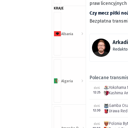
praw licencyjnych
KRAJE
Czy mecz piłki no
Bezpłatna transmi
Albania
Arkad
Redakto
Polecane transmis
Algeria
Yokohama 
dziś
12:25
Kashima An
Gamba Os
dziś
12:30
Urawa Red
Polonia By
dziś