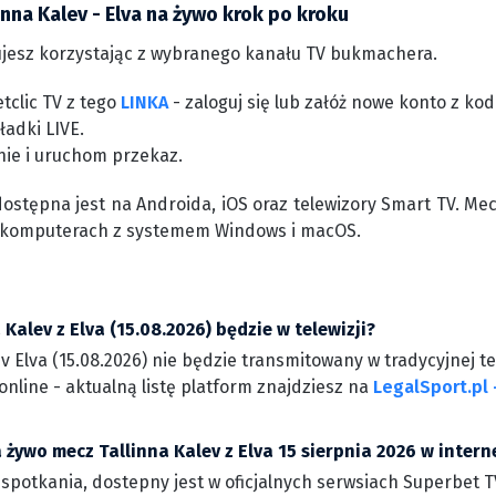
inna Kalev - Elva na żywo krok po kroku
jesz korzystając z wybranego kanału TV bukmachera.
tclic TV z tego
LINKA
- zaloguj się lub załóż nowe konto z k
ładki LIVE.
nie i uruchom przekaz.
dostępna jest na Androida, iOS oraz telewizory Smart TV. Me
 komputerach z systemem Windows i macOS.
 Kalev z Elva (15.08.2026) będzie w telewizji?
v Elva (15.08.2026) nie będzie transmitowany w tradycyjnej te
nline - aktualną listę platform znajdziesz na
LegalSport.pl 
 żywo mecz Tallinna Kalev z Elva 15 sierpnia 2026 w intern
 spotkania, dostepny jest w oficjalnych serwsiach Superbet TV