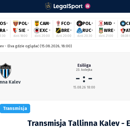
OS
-
POL
-
CAM
-
FCO
-
POL
-
MID
-
C
RA
-
SIE
-
EXC
-
BRE
-
RUC
-
WRE
-
A
2:30
dziś 18:00
dziś 20:00
dziś 20:00
dziś 20:30
dziś 21:00
08.08 
lev - Elva gdzie oglądać (15.08.2026, 18:00)
Esiliiga
23. kolejka
- : -
inna Kalev
15.08.26 18:00
Transmisja
Transmisja Tallinna Kalev - 