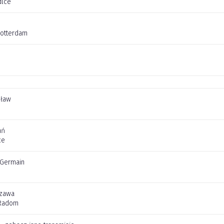
dlce
Rotterdam
cław
ań
ce
t Germain
szawa
Radom