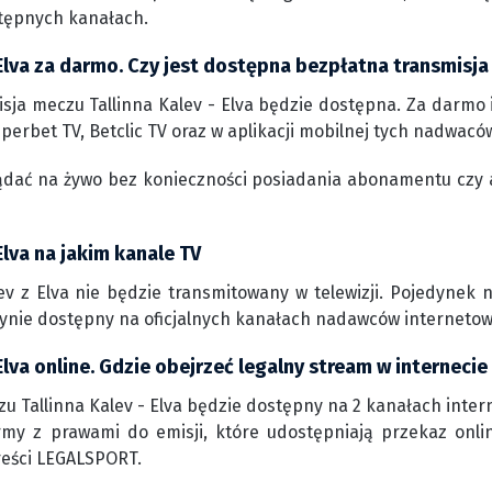
tępnych kanałach.
 Elva za darmo. Czy jest dostępna bezpłatna transmisja
sja meczu Tallinna Kalev - Elva będzie dostępna. Za darmo 
perbet TV, Betclic TV oraz w aplikacji mobilnej tych nadwacó
ądać na żywo bez konieczności posiadania abonamentu czy 
 Elva na jakim kanale TV
ev z Elva nie będzie transmitowany w telewizji. Pojedynek
edynie dostępny na oficjalnych kanałach nadawców interneto
 Elva online. Gdzie obejrzeć legalny stream w internecie
u Tallinna Kalev - Elva będzie dostępny na 2 kanałach intern
ormy z prawami do emisji, które udostępniają przekaz onli
reści LEGALSPORT.