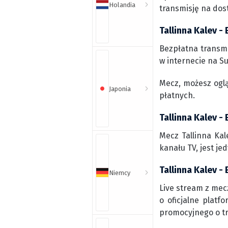
Holandia
transmisję na dos
Tallinna Kalev -
Bezpłatna transmi
w internecie na Su
Mecz, możesz ogl
Japonia
płatnych.
Tallinna Kalev -
Mecz Tallinna Kal
kanału TV, jest j
Tallinna Kalev -
Niemcy
Live stream z mecz
o oficjalne platf
promocyjnego o t