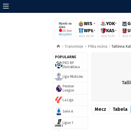
WIS
-
YOK
-
G
Wyniki na
żywo
WPŁ
-
KAS
-
U
20 live
Wszystkie
dziś 20:30
dziś 12:25
dziś 1
Transmisje
Piłka nożna
Tallinna Ka
POPULARNE
PKO BP
Ekstraklasa
Liga Mistrzów
Tall
Premier
League
La Liga
Mecz
Tabela
Serie A
Ligue 1