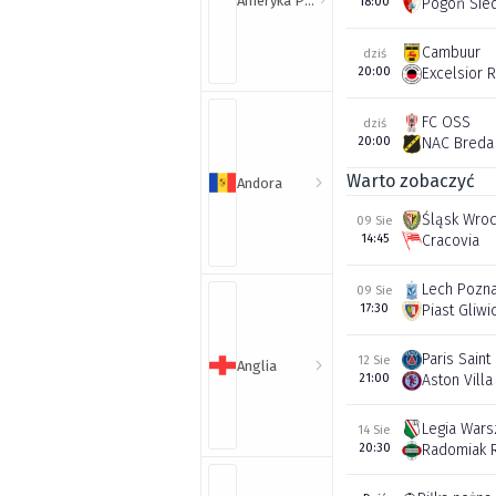
Ameryka Północna i Południowa
18:00
Pogoń Sie
Cambuur
dziś
20:00
Excelsior 
FC OSS
dziś
20:00
NAC Breda
Warto zobaczyć
Andora
Śląsk Wro
09 Sie
14:45
Cracovia
Lech Pozn
09 Sie
17:30
Piast Gliwi
Paris Sain
12 Sie
Anglia
21:00
Aston Villa
Legia War
14 Sie
20:30
Radomiak 