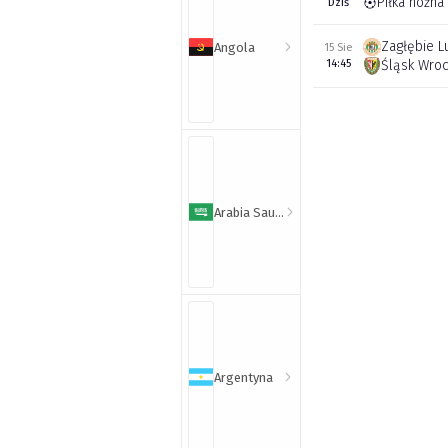
Piłka nożna
Dziś
Zagłębie L
Angola
15 Sie
14:45
Śląsk Wro
Arabia Saudyjska
Argentyna