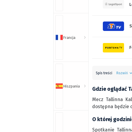
L
S
Francja
F
Spis treści
Rozwiń
Hiszpania
Gdzie oglądać Ta
Mecz Tallinna Ka
dostępna będzie o
O której godzini
Spotkanie Tallinn