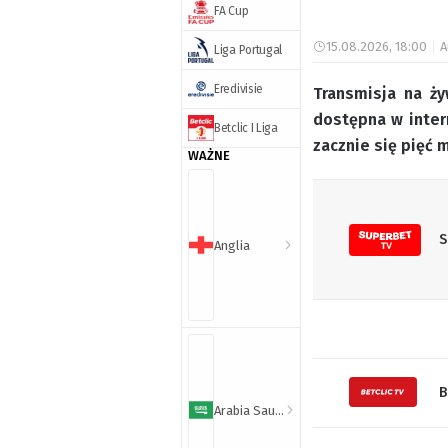
FA Cup
15.08.2026, 18:00
A
Liga Portugal
Eredivisie
Transmisja na ży
dostępna w inter
Betclic I Liga
zacznie się pięć 
WAŻNE
S
Anglia
B
Arabia Saudyjska