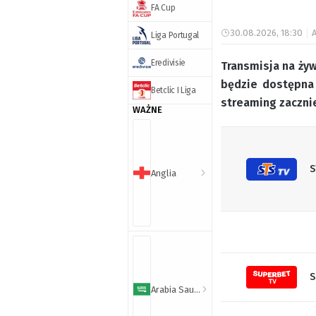
FA Cup
30.08.2026, 18:30
A
Liga Portugal
Eredivisie
Transmisja na żyw
będzie dostępna 
Betclic I Liga
streaming zacznie
WAŻNE
S
Anglia
S
Arabia Saudyjska