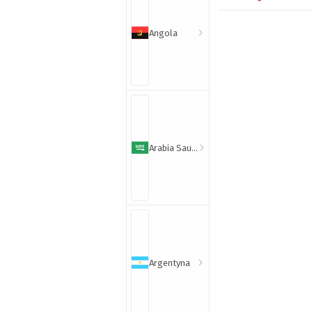
Angola
Arabia Saudyjska
Argentyna