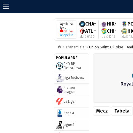
CHA
-
HIR
-
P
Wyniki na
żywo
ATL
-
CHI
-
H
29 live
Wszystkie
dziś 01:30
dziś 12:15
dziś 13
Transmisje
Union Saint-Gilloise - An
POPULARNE
PKO BP
Ekstraklasa
Liga Mistrzów
Royal
Premier
League
La Liga
Mecz
Tabela
Serie A
Ligue 1