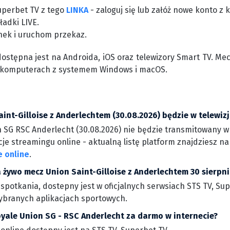
uperbet TV z tego
LINKA
- zaloguj się lub załóż nowe konto 
ładki LIVE.
nek i uruchom przekaz.
dostępna jest na Androida, iOS oraz telewizory Smart TV. Me
 komputerach z systemem Windows i macOS.
int-Gilloise z Anderlechtem (30.08.2026) będzie w telewizj
 SG RSC Anderlecht (30.08.2026) nie będzie transmitowany w t
je streamingu online - aktualną listę platform znajdziesz n
e online
.
 żywo mecz Union Saint-Gilloise z Anderlechtem 30 sierpni
 spotkania, dostepny jest w oficjalnych serwsiach STS TV, Su
wybranych aplikacjach sportowych.
oyale Union SG - RSC Anderlecht za darmo w internecie?