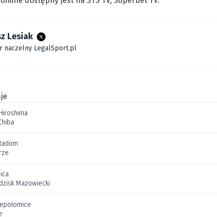
online dostępny jest na STS TV, Superbet TV.
z Lesiak
r naczelny LegalSport.pl
je
Hiroshima
Chiba
Radom
rze
ica
dzisk Mazowiecki
iepołomice
e