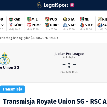
OD
-
RAD
-
MIE
-
PUS
-
STA
-
NIJ
-
RIJ
KS
-
GÓR
-
PGM
-
ODR
-
STA
-
STO
-
ZA
:00
dziś 14:45
dziś 15:30
dziś 15:30
dziś 15:30
dziś 16:30
dziś 17
derlecht gdzie oglądać (30.08.2026, 18:30)
Jupiler Pro League
4. kolejka
- : -
e Union SG
30.08.26 18:30
Transmisja
Transmisja Royale Union SG - RSC 