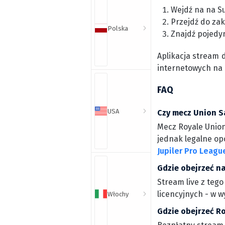
Wejdź na na S
Przejdź do zak
Polska
Znajdź pojedy
Aplikacja stream 
internetowych na
FAQ
USA
Czy mecz Union Sa
Mecz Royale Union
jednak legalne opc
Jupiler Pro Leagu
Gdzie obejrzeć na
Stream live z tego
licencyjnych - w 
Włochy
Gdzie obejrzeć R