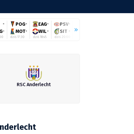
-
POG
-
EAG
-
PSV
-
KOR
-
POD
-
WO
G
-
MOT
-
WIL
-
SIT
-
LEG
-
GDA
-
KAI
:00
dziś 17:30
dziś 18:45
dziś 20:00
dziś 20:15
dziś 20:15
dziś 20:
RSC Anderlecht
Anderlecht