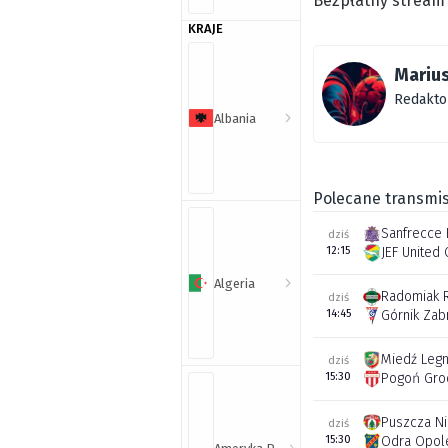
Bezpłatny stream 
KRAJE
Marius
Redakto
Albania
Polecane transmis
Sanfrecce 
dziś
12:15
JEF United 
Algeria
Radomiak 
dziś
14:45
Górnik Zab
Miedź Legn
dziś
15:30
Pogoń Gro
Puszcza N
dziś
15:30
Odra Opol