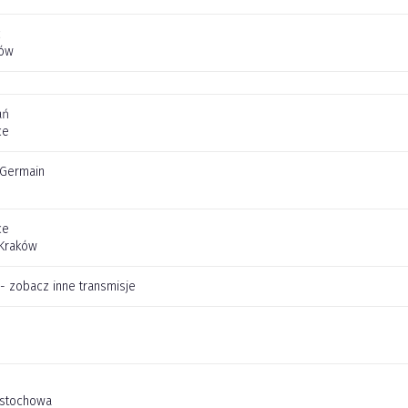
c
zów
ań
ce
t Germain
ce
 Kraków
 - zobacz inne transmisje
stochowa