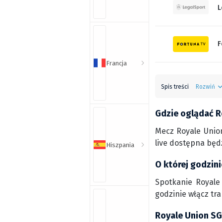
L
F
Francja
Spis treści
Rozwiń
Gdzie oglądać R
Mecz Royale Unio
live dostępna będ
Hiszpania
O której godzin
Spotkanie Royale 
godzinie włącz tr
Royale Union SG