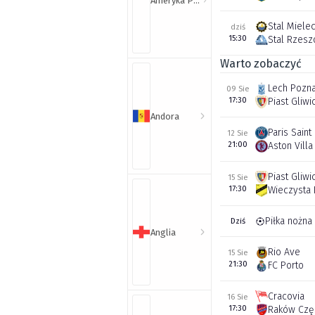
Ameryka Północna i Południowa
Stal Miele
dziś
15:30
Stal Rzes
Warto zobaczyć
Lech Pozn
09 Sie
17:30
Piast Gliwi
Andora
Paris Sain
12 Sie
21:00
Aston Villa
Piast Gliwi
15 Sie
17:30
Wieczysta
Piłka nożna
Dziś
Anglia
Rio Ave
15 Sie
21:30
FC Porto
Cracovia
16 Sie
17:30
Raków Czę