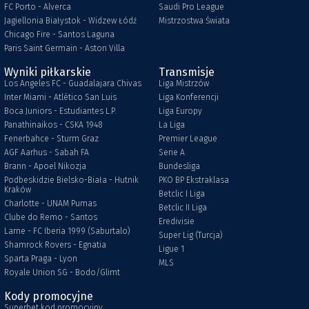
FC Porto - Alverca
Saudi Pro League
Jagiellonia Białystok - Widzew Łódź
Mistrzostwa Świata
Chicago Fire - Santos Laguna
Paris Saint Germain - Aston Villa
Wyniki piłkarskie
Transmisje
Los Angeles FC - Guadalajara Chivas
Liga Mistrzów
Inter Miami - Atlético San Luis
Liga Konferencji
Boca Juniors - Estudiantes L.P.
Liga Europy
Panathinaikos - CSKA 1948
La Liga
Fenerbahce - Sturm Graz
Premier League
AGF Aarhus - Sabah FA
Serie A
Brann - Apoel Nikozja
Bundesliga
Podbeskidzie Bielsko-Biała - Hutnik
PKO BP Ekstraklasa
Kraków
Betclic I Liga
Charlotte - UNAM Pumas
Betclic II Liga
Clube do Remo - Santos
Eredivisie
Larne - FC Iberia 1999 (Saburtalo)
Super Lig (Turcja)
Shamrock Rovers - Egnatia
Ligue 1
Sparta Praga - Lyon
MLS
Royale Union SG - Bodo/Glimt
Kody promocyjne
Superbet kod promocyjny