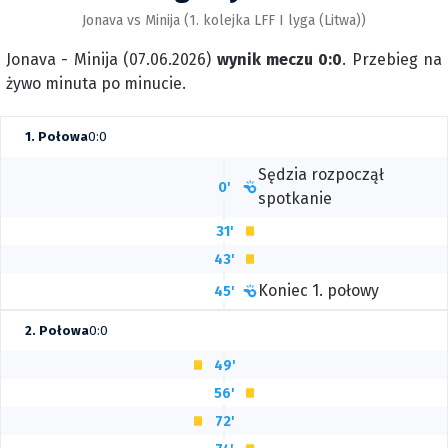
Jonava vs Minija (1. kolejka LFF I lyga (Litwa))
Jonava - Minija (07.06.2026)
wynik meczu 0:0
. Przebieg na
żywo minuta po minucie.
1. Połowa
0:0
Sędzia rozpoczął
0'
spotkanie
31'
43'
Koniec 1. połowy
45'
2. Połowa
0:0
49'
56'
72'