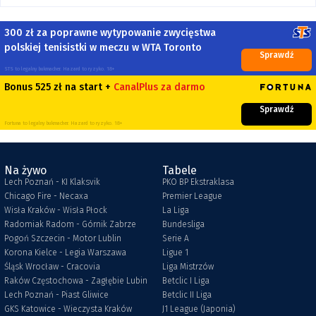
300 zł za poprawne wytypowanie zwycięstwa
polskiej tenisistki w meczu w WTA Toronto
Sprawdź
STS to legalny bukmacher. Hazard to ryzyko. 18+
Bonus 525 zł na start +
CanalPlus za darmo
Sprawdź
Fortuna to legalny bukmacher. Hazard to ryzyko. 18+
Na żywo
Tabele
Lech Poznań - KI Klaksvik
PKO BP Ekstraklasa
Chicago Fire - Necaxa
Premier League
Wisła Kraków - Wisła Płock
La Liga
Radomiak Radom - Górnik Zabrze
Bundesliga
Pogoń Szczecin - Motor Lublin
Serie A
Korona Kielce - Legia Warszawa
Ligue 1
Śląsk Wrocław - Cracovia
Liga Mistrzów
Raków Częstochowa - Zagłębie Lubin
Betclic I Liga
Lech Poznań - Piast Gliwice
Betclic II Liga
GKS Katowice - Wieczysta Kraków
J1 League (Japonia)