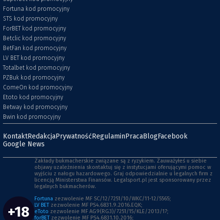
Fortuna kod promocyjny
STS kod promocyjny
ForBET kod promocyjny
Betclic kod promocyjny
BetFan kod promocyjny
LV BET kod promocyjny
Totalbet kod promocyjny
PZBuk kod promocyjny
ComeOn kod promocyjny
Etoto kod promocyjny
Betway kod promocyjny
Bwin kod promocyjny
Kontakt
Redakcja
Prywatność
Regulamin
Praca
Blog
Facebook
Google News
Zakłady bukmacherskie związane są z ryzykiem. Zauważyłeś u siebie
objawy uzależnienia skontaktuj się z instytucjami oferującymi pomoc w
wyjściu z nałogu hazardowego. Graj odpowiedzialnie u legalnych firm z
licencją Ministerstwa Finansów. Legalsport.pl jest sponsorowany przez
legalnych bukmacherów.
Fortuna
zezwolenie MF SC/12/7251/10/WKC/11-12/5565;
LV BET
zezwolenie MF PS4.6831.9.2016.EQK;
+18
eToto
zezwolenie MF AG9(RG3)/7251/15/KLE/2013/17;
forBET
zezwolenie MF PS4.6831.10.2016;