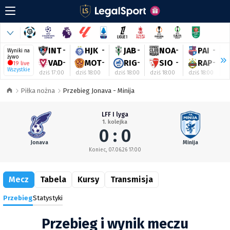
INT
-
HJK
-
JAB
-
NOA
-
PAI
-
Wyniki na
żywo
VAD
-
MOT
-
RIG
-
SIO
-
RAP
-
19 live
Wszystkie
dziś 17:00
dziś 18:00
dziś 18:00
dziś 18:00
dziś 18:00
d
Piłka nożna
Przebieg Jonava - Minija
LFF I lyga
1. kolejka
0 : 0
Jonava
Minija
Koniec, 07.06.26 17:00
Mecz
Tabela
Kursy
Transmisja
Przebieg
Statystyki
Przebieg i wynik meczu