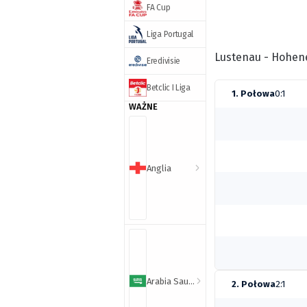
FA Cup
Liga Portugal
Lustenau - Hohen
Eredivisie
Betclic I Liga
1. Połowa
0:1
WAŻNE
Anglia
Arabia Saudyjska
2. Połowa
2:1