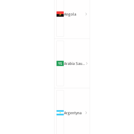
Angola
Arabia Saudyjska
Argentyna