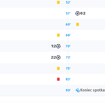
52'
0:2
57'
60'
68'
1:2
70'
2:2
73'
75'
83'
Koniec spotka
90'