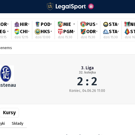
KOR
-
HIR
-
POD
-
MIE
-
PUS
-
STA
-
NI
LEG
-
CHI
-
HKS
-
PGM
-
ODR
-
STA
-
S
20:15
dziś 12:15
dziś 13:00
dziś 15:30
dziś 15:30
dziś 15:30
dziś 1
henems
3. Liga
32. kolejka
2 : 2
ustenau
Koniec, 04.06.26 11:00
Kursy
yki
Składy