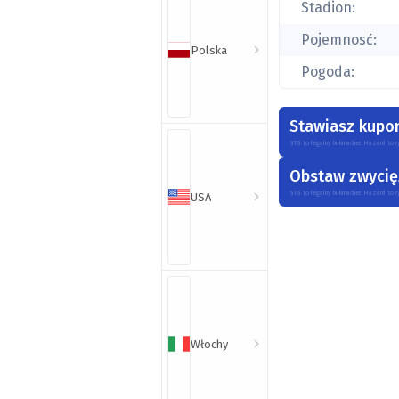
Stadion:
Pojemnosć:
Polska
Pogoda:
Stawiasz kupon
300 zł
STS to legalny bukmacher. Hazard to r
Obstaw zwycięz
STS to legalny bukmacher. Hazard to r
USA
Włochy