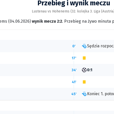
Przebieg i wynik meczu
Lustenau vs Hohenems (32. kolejka 3. Liga (Austria
ems (04.06.2026)
wynik meczu 2:2
. Przebieg na żywo minuta 
Sędzia rozpoc
0'
17'
0:1
34'
41'
Koniec 1. poło
45'