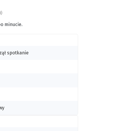
))
po minucie.
zął spotkanie
wy