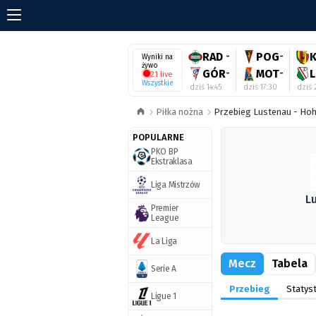
RAD
-
POG
-
Wyniki na
żywo
GÓR
-
MOT
-
21 live
Wszystkie
dziś 14:45
dziś 17:30
dziś 
Piłka nożna
Przebieg Lustenau - Ho
POPULARNE
PKO BP
Ekstraklasa
Liga Mistrzów
L
Premier
League
La Liga
Mecz
Tabela
Serie A
Przebieg
Statyst
Ligue 1