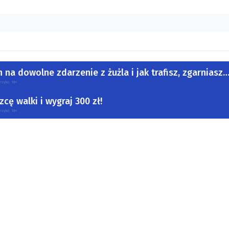
 na dowolne zdarzenie z żużla i jak trafisz, zgarniasz
yzyko. 18+
cę walki i wygraj 300 zł!
yzyko. 18+