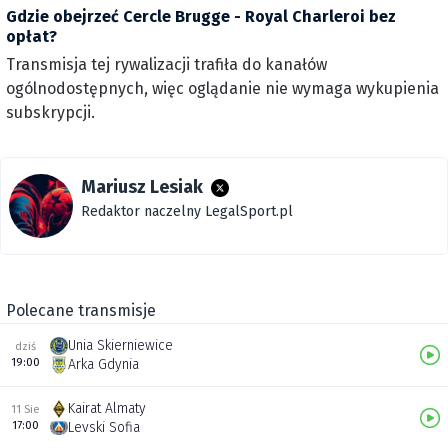
Gdzie obejrzeć Cercle Brugge - Royal Charleroi bez
opłat?
Transmisja tej rywalizacji trafiła do kanałów
ogólnodostępnych, więc oglądanie nie wymaga wykupienia
subskrypcji.
Mariusz Lesiak
Redaktor naczelny LegalSport.pl
Polecane transmisje
Unia Skierniewice
dziś
19:00
Arka Gdynia
Kairat Almaty
11 Sie
17:00
Levski Sofia