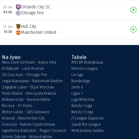
Orlando City SC
20 Sie
01:30
Chicago Fire
Hull City
22 Sie
13:30
Manchester United
Na żywo
Tabele
Paris Saint Germain - Aston Villa
PKO BP Ekstraklasa
KI Klaksvik - Lech Poznań
Premier League
CD Cruz Azul - Chicago Fire
La Liga
Legia Warszawa - Radomiak Radom
Bundesliga
Zagłębie Lubin - Śląsk Wrocław
Serie A
Piast Gliwice - Wieczysta Kraków
Ligue 1
Widzew Łódź - Korona Kielce
Liga Mistrzów
Rio Ave - FC Porto
Betclic I Liga
Motor Lublin - GKS Katowice
Betclic II Liga
Arsenal - Manchester City
J1 League (Japonia)
Cracovia - Raków Częstochowa
Saudi Pro League
Jagiellonia Białystok - Pogoń Szczecin
Mistrzostwa Świata
Górnik Zabrze - Wisła Kraków