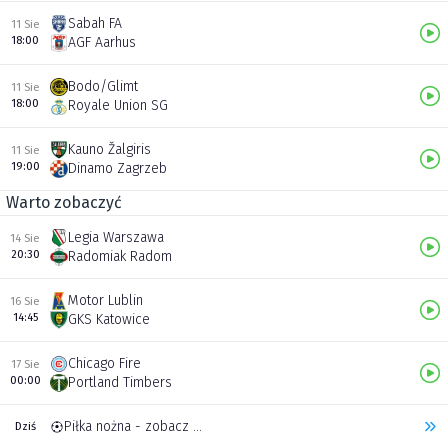
Sabah FA
11 Sie
18:00
AGF Aarhus
Bodo/Glimt
11 Sie
18:00
Royale Union SG
Kauno Žalgiris
11 Sie
19:00
Dinamo Zagrzeb
Warto zobaczyć
Legia Warszawa
14 Sie
20:30
Radomiak Radom
Motor Lublin
16 Sie
14:45
GKS Katowice
Chicago Fire
17 Sie
00:00
Portland Timbers
Piłka nożna - zobacz inne transmisje
Dziś