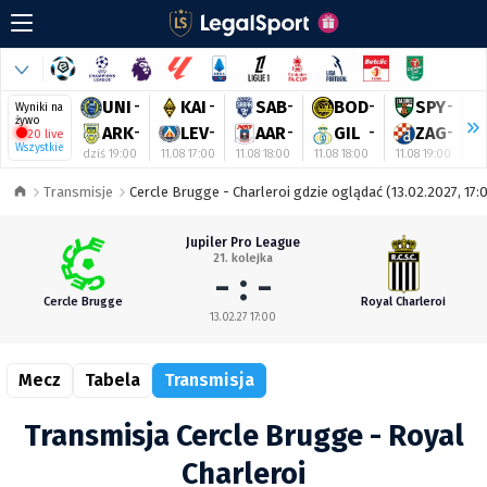
UNI
-
KAI
-
SAB
-
BOD
-
SPY
-
Wyniki na
żywo
ARK
-
LEV
-
AAR
-
GIL
-
ZAG
-
20 live
Wszystkie
dziś 19:00
11.08 17:00
11.08 18:00
11.08 18:00
11.08 19:00
11
Transmisje
Cercle Brugge - Charleroi gdzie oglądać (13.02.2027, 17:
Jupiler Pro League
21. kolejka
- : -
Cercle Brugge
Royal Charleroi
13.02.27 17:00
Mecz
Tabela
Transmisja
Transmisja Cercle Brugge - Royal
Charleroi