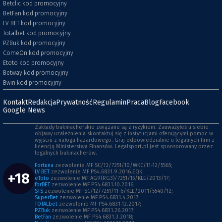
Betclic kod promocyjny
BetFan kod promocyjny
LV BET kod promocyjny
Totalbet kod promocyjny
PZBuk kod promocyjny
ComeOn kod promocyjny
Etoto kod promocyjny
Betway kod promocyjny
Bwin kod promocyjny
Kontakt
Redakcja
Prywatność
Regulamin
Praca
Blog
Facebook
Google News
Zakłady bukmacherskie związane są z ryzykiem. Zauważyłeś u siebie
objawy uzależnienia skontaktuj się z instytucjami oferującymi pomoc w
wyjściu z nałogu hazardowego. Graj odpowiedzialnie u legalnych firm z
licencją Ministerstwa Finansów. Legalsport.pl jest sponsorowany przez
legalnych bukmacherów.
Fortuna
zezwolenie MF SC/12/7251/10/WKC/11-12/5565;
LV BET
zezwolenie MF PS4.6831.9.2016.EQK;
+18
eToto
zezwolenie MF AG9(RG3)/7251/15/KLE/2013/17;
forBET
zezwolenie MF PS4.6831.10.2016;
STS
zezwolenie MF SC/12/7251/11-6/KLE/2011/5540/12;
SuperBet
zezwolenie MF PS4.6831.4.2017;
TOTALbet
zezwolenie MF PS4.6831.12.2017;
PZBuk
zezwolenie MF PS4.6831.26.2017;
BetFan
zezwolenie MF PS4.6831.3.2018;