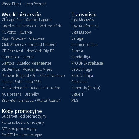
Wisła Płock - Lech Poznań
Wyniki piłkarskie
Transmisje
Chicago Fire - Santos Laguna
Liga Mistrzów
Jagiellonia Białystok - Widzew Łódź
Liga Konferencji
FC Porto - Alverca
Liga Europy
Śląsk Wrocław - Cracovia
La Liga
Club América - Portland Timbers
Premier League
CD Cruz Azul - New York City FC
Serie A
Flamengo - Vitoria
Bundesliga
Santos - Atletico Paranaense
PKO BP Ekstraklasa
SL Benfica - Académico Viseu
Betclic I Liga
Partizan Belgrad - Železničar Pančevo
Betclic II Liga
Hajduk Split - Istra 1961
Eredivisie
RSC Anderlecht - RAAL La Louvière
Super Lig (Turcja)
AC Horsens - Brøndby
Ligue 1
Bruk-Bet Termalica - Warta Poznań
MLS
Kody promocyjne
Superbet kod promocyjny
Fortuna kod promocyjny
STS kod promocyjny
ForBET kod promocyjny