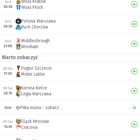
Wisła Kraków
dziś
20:30
Wisła Płock
Polonia Warszawa
dziś
20:30
Ruch Chorzów
Middlesbrough
dziś
21:00
Wrexham
Warto zobaczyć
Pogoń Szczecin
08 Sie
17:30
Motor Lublin
Korona Kielce
08 Sie
20:15
Legia Warszawa
Piłka nożna - zobacz inne transmisje
Dziś
Śląsk Wrocław
09 Sie
14:45
Cracovia