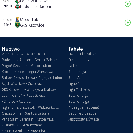
Legia Warszawa
14 Sie
20:30
Radomiak Radom
Motor Lublin
16 Sie
14:45
GKS Katowice
Na żywo
Tabele
Wisła Kraków - Wisła Płock
PKO BP Ekstraklasa
Radomiak Radom - Górnik Zabrze
Premier League
Pogoń Szczecin - Motor Lublin
La Liga
Korona Kielce - Legia Warszawa
Bundesliga
Raków Częstochowa - Zagłębie Lubin
Serie A
Śląsk Wrocław - Cracovia
Ligue 1
GKS Katowice - Wieczysta Kraków
Liga Mistrzów
Lech Poznań - Piast Gliwice
Betclic I Liga
FC Porto - Alverca
Betclic II Liga
Jagiellonia Białystok - Widzew Łódź
J1 League (Japonia)
Chicago Fire - Santos Laguna
Saudi Pro League
Paris Saint Germain - Aston Villa
Mistrzostwa Świata
KI Klaksvik - Lech Poznań
CD Cruz Azul - Chicago Fire