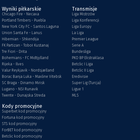
Wyniki piłkarskie
Transmisje
Chicago Fire - Necaxa
Liga Mistrzów
Portland Timbers - Puebla
Liga Konferencji
New York City FC - Santos Laguna
Liga Europy
Union Santa Fe - Lanus
La Liga
Hibernian - Shkendija
Premier League
FK Partizan - Toboł Kustanaj
Serie A
Tre Fiori - Drita
Bundesliga
Bohemians - FC Midtjylland
PKO BP Ekstraklasa
Rijeka - Ilves
Betclic I Liga
Valur Reykjavik - Nordsjælland
Betclic II Liga
Borac Banja Luka - Maxline Vitebsk
Eredivisie
SC Braga - Dinamo Mińsk
Super Lig (Turcja)
Lugano - NSI Runavik
Ligue 1
Twente - Dunajska Streda
MLS
Kody promocyjne
Superbet kod promocyjny
Fortuna kod promocyjny
STS kod promocyjny
ForBET kod promocyjny
Betclic kod promocyjny