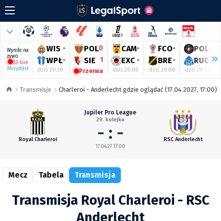
WIS
-
POL
0
CAM
-
FCO
-
POL
-
Wyniki na
żywo
WPŁ
-
SIE
1
EXC
-
BRE
-
RUC
-
53 live
Wszystkie
dziś 20:30
dziś 20:00
dziś 20:00
dziś 20:30
Przerwa
Transmisje
Charleroi - Anderlecht gdzie oglądać (17.04.2027, 17:00)
Jupiler Pro League
29. kolejka
- : -
Royal Charleroi
RSC Anderlecht
17.04.27 17:00
Mecz
Tabela
Transmisja
Transmisja Royal Charleroi - RSC
Anderlecht