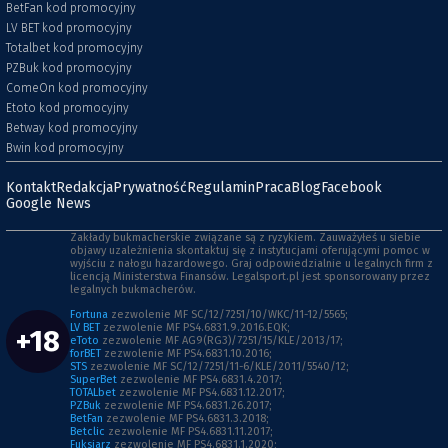
BetFan kod promocyjny
LV BET kod promocyjny
Totalbet kod promocyjny
PZBuk kod promocyjny
ComeOn kod promocyjny
Etoto kod promocyjny
Betway kod promocyjny
Bwin kod promocyjny
Kontakt
Redakcja
Prywatność
Regulamin
Praca
Blog
Facebook
Google News
Zakłady bukmacherskie związane są z ryzykiem. Zauważyłeś u siebie
objawy uzależnienia skontaktuj się z instytucjami oferującymi pomoc w
wyjściu z nałogu hazardowego. Graj odpowiedzialnie u legalnych firm z
licencją Ministerstwa Finansów. Legalsport.pl jest sponsorowany przez
legalnych bukmacherów.
Fortuna
zezwolenie MF SC/12/7251/10/WKC/11-12/5565;
LV BET
zezwolenie MF PS4.6831.9.2016.EQK;
+18
eToto
zezwolenie MF AG9(RG3)/7251/15/KLE/2013/17;
forBET
zezwolenie MF PS4.6831.10.2016;
STS
zezwolenie MF SC/12/7251/11-6/KLE/2011/5540/12;
SuperBet
zezwolenie MF PS4.6831.4.2017;
TOTALbet
zezwolenie MF PS4.6831.12.2017;
PZBuk
zezwolenie MF PS4.6831.26.2017;
BetFan
zezwolenie MF PS4.6831.3.2018;
Betclic
zezwolenie MF PS4.6831.11.2017;
Fuksiarz
zezwolenie MF PS4.6831.1.2020;