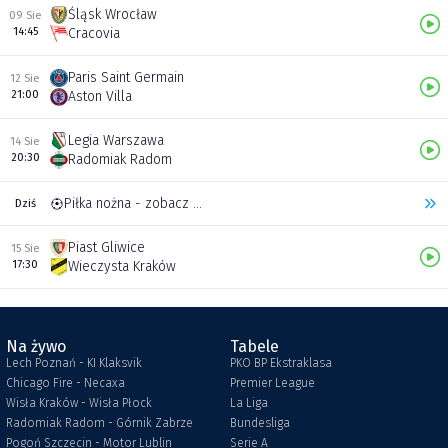
Śląsk Wrocław
09 Sie
14:45
Cracovia
Paris Saint Germain
12 Sie
21:00
Aston Villa
Legia Warszawa
14 Sie
20:30
Radomiak Radom
Piłka nożna - zobacz inne transmisje
Dziś
Piast Gliwice
15 Sie
17:30
Wieczysta Kraków
Na żywo
Tabele
Lech Poznań - KI Klaksvik
PKO BP Ekstraklasa
Chicago Fire - Necaxa
Premier League
Wisła Kraków - Wisła Płock
La Liga
Radomiak Radom - Górnik Zabrze
Bundesliga
Pogoń Szczecin - Motor Lublin
Serie A