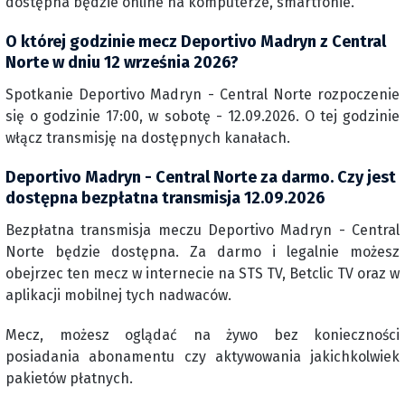
dostępna będzie online na komputerze, smartfonie.
O której godzinie mecz Deportivo Madryn z Central
Norte w dniu 12 września 2026?
Spotkanie Deportivo Madryn - Central Norte rozpoczenie
się o godzinie 17:00, w sobotę - 12.09.2026. O tej godzinie
włącz transmisję na dostępnych kanałach.
Deportivo Madryn - Central Norte za darmo. Czy jest
dostępna bezpłatna transmisja 12.09.2026
Bezpłatna transmisja meczu Deportivo Madryn - Central
Norte będzie dostępna. Za darmo i legalnie możesz
obejrzec ten mecz w internecie na STS TV, Betclic TV oraz w
aplikacji mobilnej tych nadwaców.
Mecz, możesz oglądać na żywo bez konieczności
posiadania abonamentu czy aktywowania jakichkolwiek
pakietów płatnych.