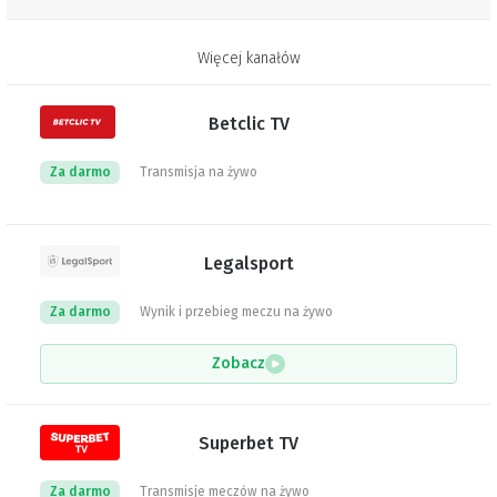
Więcej kanałów
Betclic TV
Za darmo
Transmisja na żywo
Legalsport
Za darmo
Wynik i przebieg meczu na żywo
Zobacz
Superbet TV
Za darmo
Transmisje meczów na żywo