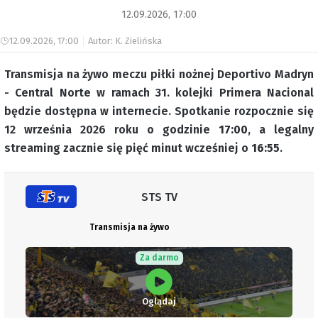
12.09.2026, 17:00
12.09.2026, 17:00
Autor: K. Zielińska
Transmisja na żywo meczu piłki nożnej Deportivo Madryn
- Central Norte w ramach 31. kolejki Primera Nacional
będzie dostępna w internecie. Spotkanie rozpocznie się
12 września 2026 roku o godzinie
17:00
, a legalny
streaming zacznie się pięć minut wcześniej o
16:55
.
STS TV
Transmisja na żywo
Za darmo
Oglądaj