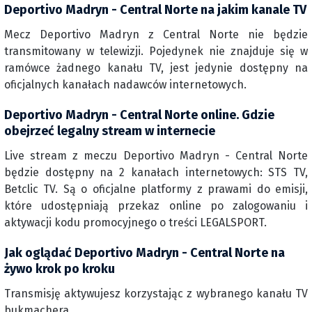
Deportivo Madryn - Central Norte na jakim kanale TV
Mecz Deportivo Madryn z Central Norte nie będzie
transmitowany w telewizji. Pojedynek nie znajduje się w
ramówce żadnego kanału TV, jest jedynie dostępny na
oficjalnych kanałach nadawców internetowych.
Deportivo Madryn - Central Norte online. Gdzie
obejrzeć legalny stream w internecie
Live stream z meczu Deportivo Madryn - Central Norte
będzie dostępny na 2 kanałach internetowych: STS TV,
Betclic TV. Są o oficjalne platformy z prawami do emisji,
które udostępniają przekaz online po zalogowaniu i
aktywacji kodu promocyjnego o treści LEGALSPORT.
Jak oglądać Deportivo Madryn - Central Norte na
żywo krok po kroku
Transmisję aktywujesz korzystając z wybranego kanału TV
bukmachera.