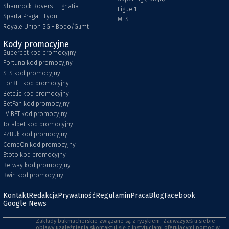
Shamrock Rovers - Egnatia
Ligue 1
Sparta Praga - Lyon
MLS
Royale Union SG - Bodo/Glimt
Kody promocyjne
Superbet kod promocyjny
Fortuna kod promocyjny
STS kod promocyjny
ForBET kod promocyjny
Betclic kod promocyjny
BetFan kod promocyjny
LV BET kod promocyjny
Totalbet kod promocyjny
PZBuk kod promocyjny
ComeOn kod promocyjny
Etoto kod promocyjny
Betway kod promocyjny
Bwin kod promocyjny
Kontakt
Redakcja
Prywatność
Regulamin
Praca
Blog
Facebook
Google News
Zakłady bukmacherskie związane są z ryzykiem. Zauważyłeś u siebie
objawy uzależnienia skontaktuj się z instytucjami oferującymi pomoc w