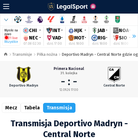
CHI
-
INT
-
HJK
-
JAB
-
NOA
-
Wyniki na
żywo
NEC
-
VAD
-
MOT
-
RIG
-
SIO
-
21 live
Wszystkie
07.08 02:30
dziś 17:00
dziś 18:00
dziś 18:00
dziś 18:00
d
Transmisje
Piłka nożna
Deportivo Madryn - Central Norte gdzie og
Primera Nacional
31. kolejka
- : -
Deportivo Madryn
Central Norte
12.09.26 17:00
Mecz
Tabela
Transmisja
Transmisja Deportivo Madryn -
Central Norte