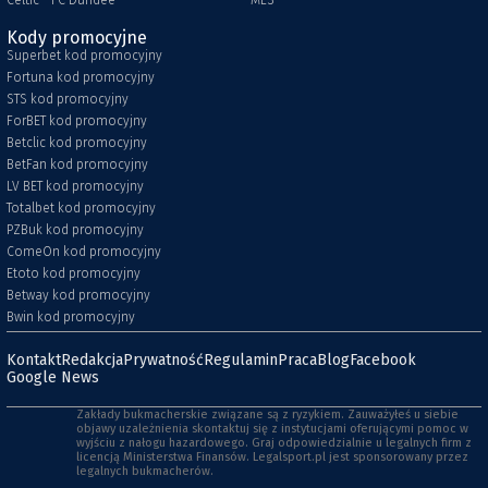
Celtic - FC Dundee
MLS
Kody promocyjne
Superbet kod promocyjny
Fortuna kod promocyjny
STS kod promocyjny
ForBET kod promocyjny
Betclic kod promocyjny
BetFan kod promocyjny
LV BET kod promocyjny
Totalbet kod promocyjny
PZBuk kod promocyjny
ComeOn kod promocyjny
Etoto kod promocyjny
Betway kod promocyjny
Bwin kod promocyjny
Kontakt
Redakcja
Prywatność
Regulamin
Praca
Blog
Facebook
Google News
Zakłady bukmacherskie związane są z ryzykiem. Zauważyłeś u siebie
objawy uzależnienia skontaktuj się z instytucjami oferującymi pomoc w
wyjściu z nałogu hazardowego. Graj odpowiedzialnie u legalnych firm z
licencją Ministerstwa Finansów. Legalsport.pl jest sponsorowany przez
legalnych bukmacherów.