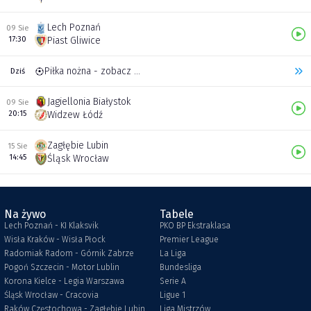
Lech Poznań
09 Sie
17:30
Piast Gliwice
Piłka nożna - zobacz inne transmisje
Dziś
Jagiellonia Białystok
09 Sie
20:15
Widzew Łódź
Zagłębie Lubin
15 Sie
14:45
Śląsk Wrocław
Na żywo
Tabele
Lech Poznań - KI Klaksvik
PKO BP Ekstraklasa
Wisła Kraków - Wisła Płock
Premier League
Radomiak Radom - Górnik Zabrze
La Liga
Pogoń Szczecin - Motor Lublin
Bundesliga
Korona Kielce - Legia Warszawa
Serie A
Śląsk Wrocław - Cracovia
Ligue 1
Raków Częstochowa - Zagłębie Lubin
Liga Mistrzów