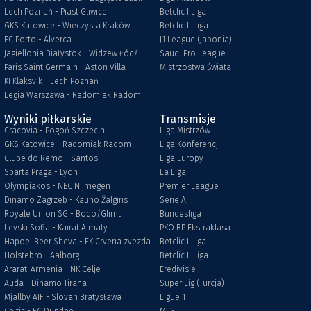
Lech Poznań - Piast Gliwice
Betclic I Liga
GKS Katowice - Wieczysta Kraków
Betclic II Liga
FC Porto - Alverca
J1 League (Japonia)
Jagiellonia Białystok - Widzew Łódź
Saudi Pro League
Paris Saint Germain - Aston Villa
Mistrzostwa Świata
KI Klaksvik - Lech Poznań
Legia Warszawa - Radomiak Radom
Wyniki piłkarskie
Transmisje
Cracovia - Pogoń Szczecin
Liga Mistrzów
GKS Katowice - Radomiak Radom
Liga Konferencji
Clube do Remo - Santos
Liga Europy
Sparta Praga - Lyon
La Liga
Olympiakos - NEC Nijmegen
Premier League
Dinamo Zagrzeb - Kauno Žalgiris
Serie A
Royale Union SG - Bodo/Glimt
Bundesliga
Levski Sofia - Kairat Almaty
PKO BP Ekstraklasa
Hapoel Beer Sheva - FK Crvena zvezda
Betclic I Liga
Holstebro - Aalborg
Betclic II Liga
Ararat-Armenia - NK Celje
Eredivisie
Auda - Dinamo Tirana
Super Lig (Turcja)
Mjallby AIF - Slovan Bratysława
Ligue 1