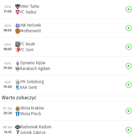
Inter Turku
dziś
17:00
FC Vaduz
HJK Helsinki
dziś
18:00
Motherwell
FC Noah
dziś
18:00
FC Sion
Dynamo Kijów
dziś
19:00
Karabach Agdam
IFK Goteborg
dziś
19:00
KAA Gent
Warto zobaczyć
Wisła Kraków
07 Sie
20:30
Wisła Płock
Radomiak Radom
08 Sie
14:45
Górnik Zabrze