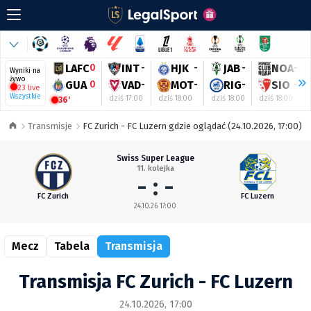
LAFC
0
INT
-
HJK
-
JAB
-
NOA
-
Wyniki na
żywo
GUA
0
VAD
-
MOT
-
RIG
-
SIO
-
23 live
Wszystkie
dziś 17:00
dziś 18:00
dziś 18:00
dziś 18:00
36'
Transmisje
FC Zurich - FC Luzern gdzie oglądać (24.10.2026, 17:00)
Swiss Super League
11. kolejka
- : -
FC Zurich
FC Luzern
24.10.26 17:00
Mecz
Tabela
Transmisja
Transmisja FC Zurich - FC Luzern
24.10.2026, 17:00