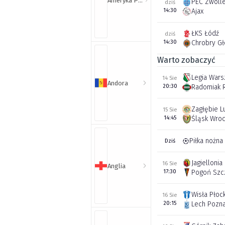
Ameryka Północna i Południowa
PEC Zwoll
dziś
14:30
Ajax
ŁKS Łódź
dziś
14:30
Chrobry G
Warto zobaczyć
Legia War
14 Sie
Andora
20:30
Radomiak 
Zagłębie L
15 Sie
14:45
Śląsk Wro
Piłka nożna
Dziś
Jagiellonia
16 Sie
Anglia
17:30
Pogoń Szc
Wisła Płoc
16 Sie
20:15
Lech Pozn