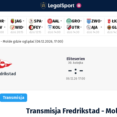
OR
-
JAG
-
SPA
-
AAL
-
GRO
-
ZWO
-
ŁK
V
-
WID
-
FEY
-
KOL
-
UTR
-
AJA
-
GL
:00
dziś 20:15
dziś 12:15
dziś 14:00
dziś 14:30
dziś 14:30
dziś 14
 - Molde gdzie oglądać (06.12.2026, 17:00)
Eliteserien
30. kolejka
- : -
edrikstad
06.12.26 17:00
Transmisja
Transmisja Fredrikstad - Mo