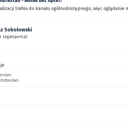
edrikstad - Molde bez opłat?
walizacji trafiła do kanału ogólnodostępnego, więc oglądanie
sz Sokołowski
r Legalsport.pl
je
terdam
 Rotterdam