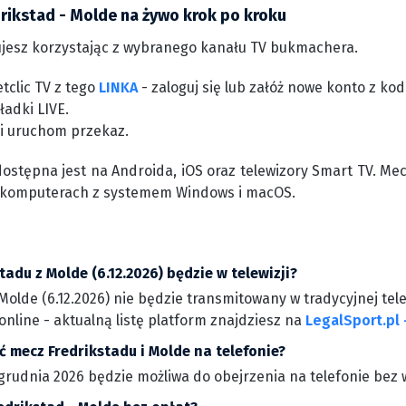
drikstad - Molde na żywo krok po kroku
jesz korzystając z wybranego kanału TV bukmachera.
tclic TV z tego
LINKA
- zaloguj się lub załóż nowe konto z k
ładki LIVE.
 i uruchom przekaz.
dostępna jest na Androida, iOS oraz telewizory Smart TV. Me
 komputerach z systemem Windows i macOS.
tadu z Molde (6.12.2026) będzie w telewizji?
olde (6.12.2026) nie będzie transmitowany w tradycyjnej tele
nline - aktualną listę platform znajdziesz na
LegalSport.pl 
 mecz Fredrikstadu i Molde na telefonie?
grudnia 2026 będzie możliwa do obejrzenia na telefonie bez w