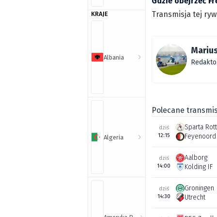
Gdzie obejrzeć Fr
Transmisja tej ry
KRAJE
Mariu
Albania
Redakto
Polecane transmis
Sparta Rot
dziś
12:15
Feyenoord
Algeria
Aalborg
dziś
14:00
Kolding IF
Groningen
dziś
14:30
Utrecht