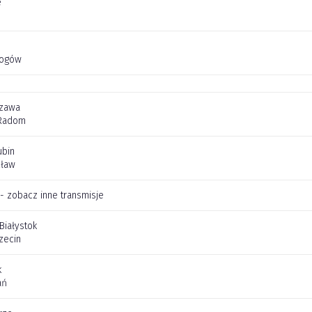
e
łogów
szawa
Radom
ubin
cław
 - zobacz inne transmisje
 Białystok
zecin
k
ań