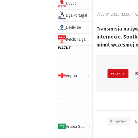
FA Cup
23.01.2026, 13:50
A
Liga Portugal
Eredivisie
Transmisja na żyw
internecie. Spotk
Betclic I Liga
minut wcześniej 
WAŻNE
B
Anglia
L
Arabia Saudyjska