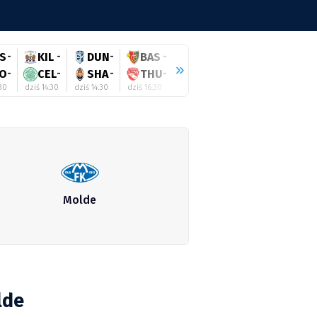
S
-
KIL
-
DUN
-
BAS
-
HEE
-
RAN
-
WO
O
-
CEL
-
SHA
-
THU
-
TWE
-
HIB
-
SA
:30
dziś 14:30
dziś 14:30
dziś 16:30
dziś 16:45
dziś 17:00
dziś 17:
Molde
lde