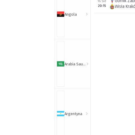
Górnik Zab
16 Sie
20:15
Wisła Krak
Angola
Arabia Saudyjska
Argentyna