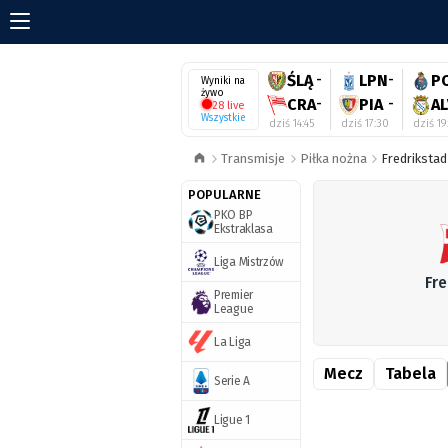
ŚLĄ
-
LPN
-
P
Wyniki na
żywo
CRA
-
PIA
-
AL
28 live
Wszystkie
dziś 14:45
dziś 17:30
dziś 19
Transmisje
Piłka nożna
Fredrikstad
POPULARNE
PKO BP
Ekstraklasa
Liga Mistrzów
Fr
Premier
League
La Liga
Mecz
Tabela
Serie A
Ligue 1