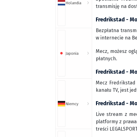
Holandia
transmisję na dos
Fredrikstad - M
Bezpłatna transmi
w internecie na Be
Mecz, możesz ogl
Japonia
płatnych.
Fredrikstad - Mo
Mecz Fredrikstad
kanału TV, jest j
Fredrikstad - Mo
Niemcy
Live stream z mec
platformy z prawa
treści LEGALSPORT