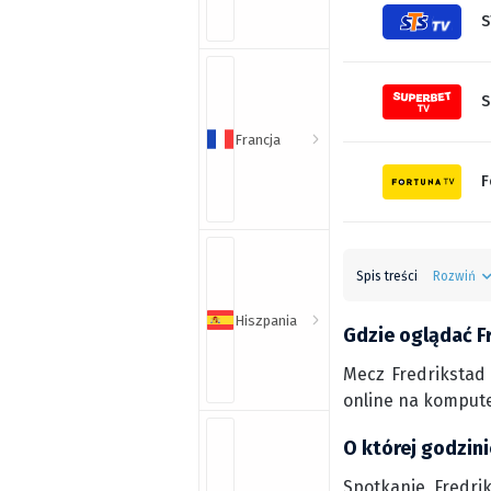
S
S
Francja
F
Spis treści
Rozwiń
Hiszpania
Gdzie oglądać F
Mecz Fredrikstad
online na kompute
O której godzin
Spotkanie Fredrik