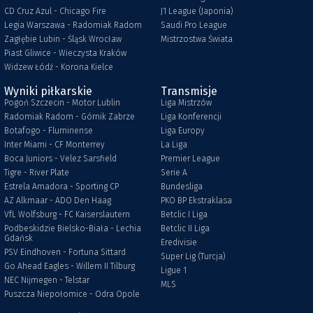
CD Cruz Azul - Chicago Fire
J1 League (Japonia)
Legia Warszawa - Radomiak Radom
Saudi Pro League
Zagłębie Lubin - Śląsk Wrocław
Mistrzostwa Świata
Piast Gliwice - Wieczysta Kraków
Widzew Łódź - Korona Kielce
Wyniki piłkarskie
Transmisje
Pogoń Szczecin - Motor Lublin
Liga Mistrzów
Radomiak Radom - Górnik Zabrze
Liga Konferencji
Botafogo - Fluminense
Liga Europy
Inter Miami - CF Monterrey
La Liga
Boca Juniors - Velez Sarsfield
Premier League
Tigre - River Plate
Serie A
Estrela Amadora - Sporting CP
Bundesliga
AZ Alkmaar - ADO Den Haag
PKO BP Ekstraklasa
VfL Wolfsburg - FC Kaiserslautern
Betclic I Liga
Podbeskidzie Bielsko-Biała - Lechia
Betclic II Liga
Gdańsk
Eredivisie
PSV Eindhoven - Fortuna Sittard
Super Lig (Turcja)
Go Ahead Eagles - Willem II Tilburg
Ligue 1
NEC Nijmegen - Telstar
MLS
Puszcza Niepołomice - Odra Opole