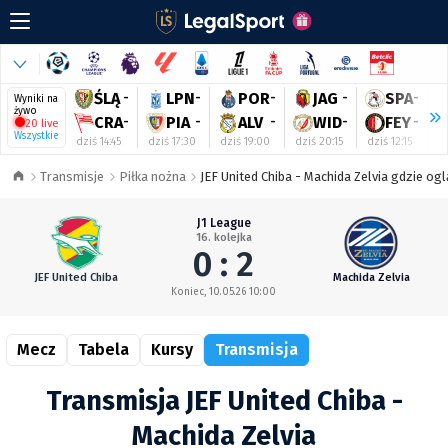
ŚLĄ
-
LPN
-
POR
-
JAG
-
SPA
-
Wyniki na
żywo
CRA
-
PIA
-
ALV
-
WID
-
FEY
-
20 live
Wszystkie
dziś 14:45
dziś 17:30
dziś 19:00
dziś 20:15
dziś 12:15
dz
Transmisje
Piłka nożna
JEF United Chiba - Machida Zelvia gdzie og
J1 League
16. kolejka
0 : 2
JEF United Chiba
Machida Zelvia
Koniec, 10.05.26 10:00
Mecz
Tabela
Kursy
Transmisja
Transmisja JEF United Chiba -
Machida Zelvia