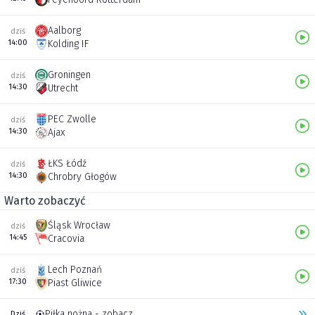
Aalborg
dziś
14:00
Kolding IF
Groningen
dziś
14:30
Utrecht
PEC Zwolle
dziś
14:30
Ajax
ŁKS Łódź
dziś
14:30
Chrobry Głogów
Warto zobaczyć
Śląsk Wrocław
dziś
14:45
Cracovia
Lech Poznań
dziś
17:30
Piast Gliwice
Piłka nożna - zobacz inne transmisje
Dziś