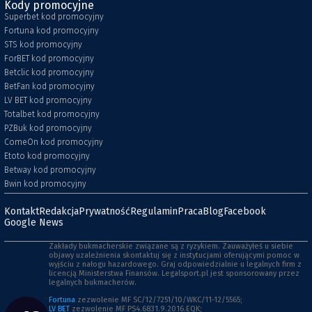
Kody promocyjne
Superbet kod promocyjny
Fortuna kod promocyjny
STS kod promocyjny
ForBET kod promocyjny
Betclic kod promocyjny
BetFan kod promocyjny
LV BET kod promocyjny
Totalbet kod promocyjny
PZBuk kod promocyjny
ComeOn kod promocyjny
Etoto kod promocyjny
Betway kod promocyjny
Bwin kod promocyjny
Kontakt
Redakcja
Prywatność
Regulamin
Praca
Blog
Facebook
Google News
Zakłady bukmacherskie związane są z ryzykiem. Zauważyłeś u siebie
objawy uzależnienia skontaktuj się z instytucjami oferującymi pomoc w
wyjściu z nałogu hazardowego. Graj odpowiedzialnie u legalnych firm z
licencją Ministerstwa Finansów. Legalsport.pl jest sponsorowany przez
legalnych bukmacherów.
Fortuna
zezwolenie MF SC/12/7251/10/WKC/11-12/5565;
LV BET
zezwolenie MF PS4.6831.9.2016.EQK;