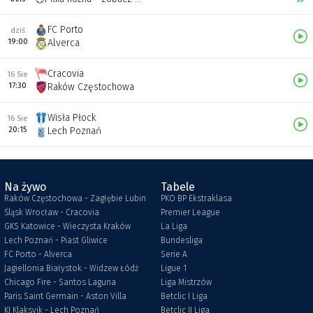
FC Porto
dziś
19:00
Alverca
Cracovia
16 Sie
17:30
Raków Częstochowa
Wisła Płock
16 Sie
20:15
Lech Poznań
Na żywo
Tabele
Raków Częstochowa - Zagłębie Lubin
PKO BP Ekstraklasa
Śląsk Wrocław - Cracovia
Premier League
GKS Katowice - Wieczysta Kraków
La Liga
Lech Poznań - Piast Gliwice
Bundesliga
FC Porto - Alverca
Serie A
Jagiellonia Białystok - Widzew Łódź
Ligue 1
Chicago Fire - Santos Laguna
Liga Mistrzów
Paris Saint Germain - Aston Villa
Betclic I Liga
KI Klaksvik - Lech Poznań
Betclic II Liga