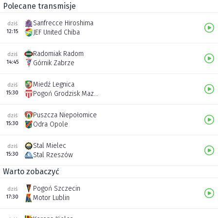
Polecane transmisje
Sanfrecce Hiroshima
dziś
12:15
JEF United Chiba
Radomiak Radom
dziś
14:45
Górnik Zabrze
Miedź Legnica
dziś
15:30
Pogoń Grodzisk Mazowiecki
Puszcza Niepołomice
dziś
15:30
Odra Opole
Stal Mielec
dziś
15:30
Stal Rzeszów
Warto zobaczyć
Pogoń Szczecin
dziś
17:30
Motor Lublin