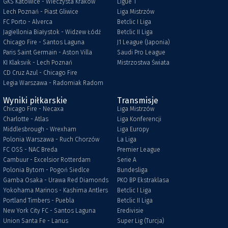
GKS Katowice - Wieczysta Kraków
Ligue 1
Lech Poznań - Piast Gliwice
Liga Mistrzów
FC Porto - Alverca
Betclic I Liga
Jagiellonia Białystok - Widzew Łódź
Betclic II Liga
Chicago Fire - Santos Laguna
J1 League (Japonia)
Paris Saint Germain - Aston Villa
Saudi Pro League
KI Klaksvik - Lech Poznań
Mistrzostwa Świata
CD Cruz Azul - Chicago Fire
Legia Warszawa - Radomiak Radom
Wyniki piłkarskie
Transmisje
Chicago Fire - Necaxa
Liga Mistrzów
Charlotte - Atlas
Liga Konferencji
Middlesbrough - Wrexham
Liga Europy
Polonia Warszawa - Ruch Chorzów
La Liga
FC OSS - NAC Breda
Premier League
Cambuur - Excelsior Rotterdam
Serie A
Polonia Bytom - Pogoń Siedlce
Bundesliga
Gamba Osaka - Urawa Red Diamonds
PKO BP Ekstraklasa
Yokohama Marinos - Kashima Antlers
Betclic I Liga
Portland Timbers - Puebla
Betclic II Liga
New York City FC - Santos Laguna
Eredivisie
Union Santa Fe - Lanus
Super Lig (Turcja)