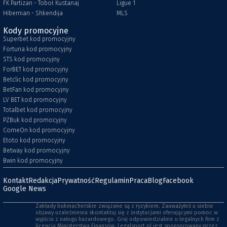
FK Partizan - Toboł Kustanaj
Ligue 1
Hibernian - Shkendija
MLS
Kody promocyjne
Superbet kod promocyjny
Fortuna kod promocyjny
STS kod promocyjny
ForBET kod promocyjny
Betclic kod promocyjny
BetFan kod promocyjny
LV BET kod promocyjny
Totalbet kod promocyjny
PZBuk kod promocyjny
ComeOn kod promocyjny
Etoto kod promocyjny
Betway kod promocyjny
Bwin kod promocyjny
Kontakt
Redakcja
Prywatność
Regulamin
Praca
Blog
Facebook
Google News
Zakłady bukmacherskie związane są z ryzykiem. Zauważyłeś u siebie
objawy uzależnienia skontaktuj się z instytucjami oferującymi pomoc w
wyjściu z nałogu hazardowego. Graj odpowiedzialnie u legalnych firm z
licencją Ministerstwa Finansów. Legalsport.pl jest sponsorowany przez