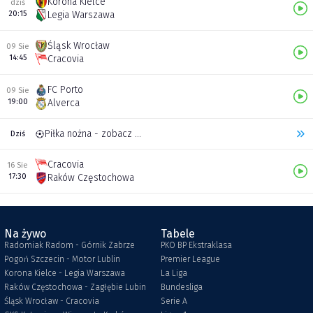
Korona Kielce
dziś
20:15
Legia Warszawa
Śląsk Wrocław
09 Sie
14:45
Cracovia
FC Porto
09 Sie
19:00
Alverca
Piłka nożna - zobacz inne transmisje
Dziś
Cracovia
16 Sie
17:30
Raków Częstochowa
Na żywo
Tabele
Radomiak Radom - Górnik Zabrze
PKO BP Ekstraklasa
Pogoń Szczecin - Motor Lublin
Premier League
Korona Kielce - Legia Warszawa
La Liga
Raków Częstochowa - Zagłębie Lubin
Bundesliga
Śląsk Wrocław - Cracovia
Serie A