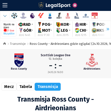
RAD
-
POG
-
KOR
-
HIR
-
POD
-
Wyniki na
żywo
GÓR
-
MOT
-
LEG
-
CHI
-
HKS
-
21 live
Wszystkie
dziś 14:45
dziś 17:30
dziś 20:15
dziś 12:15
dziś 13:00
Transmisje
Ross County - Airdrieonians gdzie oglądać (24.10.2026, 1
Scottish League One
12. kolejka
- : -
Ross County
Airdrieonians
24.10.26 16:00
Mecz
Tabela
Transmisja
Transmisja Ross County -
Airdrieonians