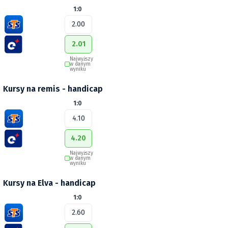
1:0
2.00
2.01
Najwyższy
w danym
wyniku
Kursy na remis - handicap
1:0
4.10
4.20
Najwyższy
w danym
wyniku
Kursy na Elva - handicap
1:0
2.60