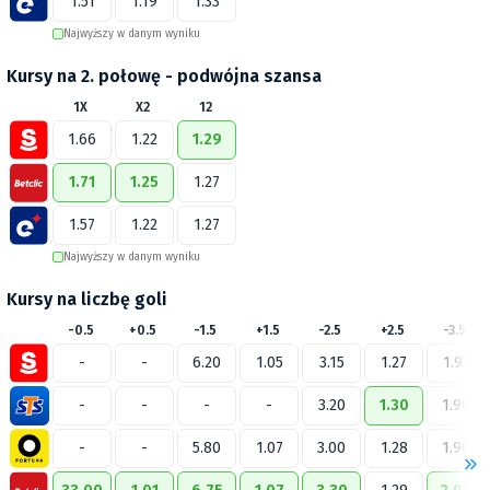
1.51
1.19
1.33
Najwyższy w danym wyniku
Kursy na 2. połowę - podwójna szansa
1X
X2
12
1.66
1.22
1.29
1.71
1.25
1.27
1.57
1.22
1.27
Najwyższy w danym wyniku
Kursy na liczbę goli
-0.5
+0.5
-1.5
+1.5
-2.5
+2.5
-3.5
-
-
6.20
1.05
3.15
1.27
1.97
-
-
-
-
3.20
1.30
1.90
-
-
5.80
1.07
3.00
1.28
1.90