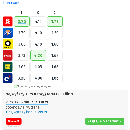
bonusach
.
1
X
2
3.75
4.15
1.72
3.70
4.10
1.70
3.65
4.10
1.68
3.73
4.20
1.68
3.65
4.05
1.68
3.60
4.00
1.66
Najwyższy w danym wyniku
Najwyższy kurs na wygraną FC Tallinn
kurs 3.75 × 100 zł = 330 zł
potencjalnej wygranej
+ najwyższy bonus 255 zł
Zagraj w Superbet
Reklama