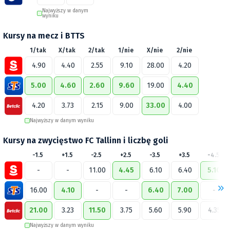
Najwyższy w danym
wyniku
Kursy na mecz i BTTS
1/tak
X/tak
2/tak
1/nie
X/nie
2/nie
4.90
4.40
2.55
9.10
28.00
4.20
5.00
4.60
2.60
9.60
19.00
4.40
4.20
3.73
2.15
9.00
33.00
4.00
Najwyższy w danym wyniku
Kursy na zwycięstwo FC Tallinn i liczbę goli
-1.5
+1.5
-2.5
+2.5
-3.5
+3.5
-4.5
-
-
11.00
4.45
6.10
6.40
5.10
16.00
4.10
-
-
6.40
7.00
-
21.00
3.23
11.50
3.75
5.60
5.90
4.35
Najwyższy w danym wyniku