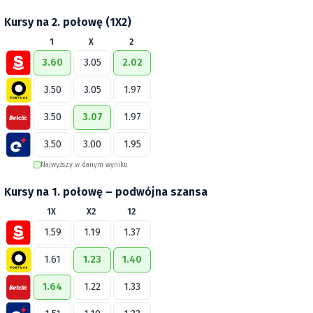
Kursy na 2. połowę (1X2)
1
X
2
3.60
3.05
2.02
3.50
3.05
1.97
3.50
3.07
1.97
3.50
3.00
1.95
Najwyższy w danym wyniku
Kursy na 1. połowę – podwójna szansa
1X
X2
12
1.59
1.19
1.37
1.61
1.23
1.40
1.64
1.22
1.33