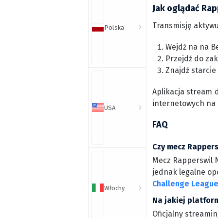
Jak oglądać Rap
Transmisję aktywu
Polska
Wejdź na na Be
Przejdź do zak
Znajdź starcie
Aplikacja stream 
internetowych na
USA
FAQ
Czy mecz Rappersw
Mecz Rapperswil N
jednak legalne opc
Challenge League 
Włochy
Na jakiej platfo
Oficjalny streamin