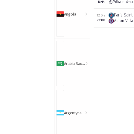
Piłka nożna
Dziś
Angola
Paris Sain
12 Sie
21:00
Aston Villa
Arabia Saudyjska
Argentyna