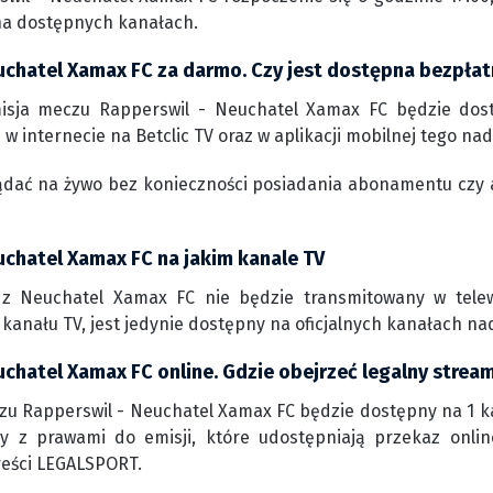
na dostępnych kanałach.
uchatel Xamax FC za darmo. Czy jest dostępna bezpłat
isja meczu Rapperswil - Neuchatel Xamax FC będzie dos
w internecie na Betclic TV oraz w aplikacji mobilnej tego na
ądać na żywo bez konieczności posiadania abonamentu czy 
uchatel Xamax FC na jakim kanale TV
z Neuchatel Xamax FC nie będzie transmitowany w telewi
anału TV, jest jedynie dostępny na oficjalnych kanałach n
chatel Xamax FC online. Gdzie obejrzeć legalny stream
zu Rapperswil - Neuchatel Xamax FC będzie dostępny na 1 kan
rmy z prawami do emisji, które udostępniają przekaz onli
reści LEGALSPORT.