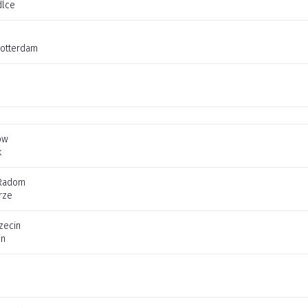
dlce
Rotterdam
ów
k
Radom
rze
zecin
in