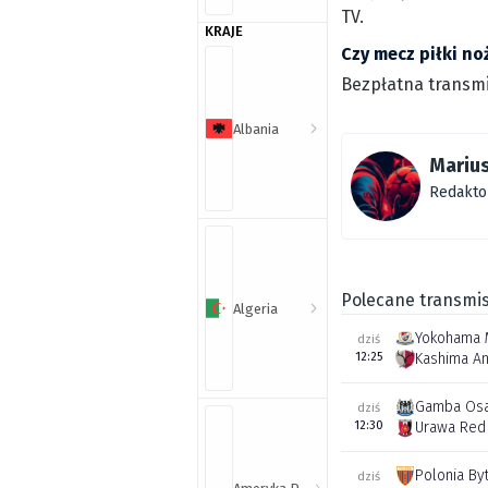
TV.
KRAJE
Czy mecz piłki n
Bezpłatna transmi
Albania
Marius
Redakto
Polecane transmis
Algeria
Yokohama 
dziś
12:25
Kashima An
Gamba Os
dziś
12:30
Urawa Red
Polonia By
dziś