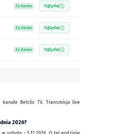
Oglądaj
Za darmo
Oglądaj
Za darmo
Oglądaj
Za darmo
anale Betclic TV. Transmisja live
udnia 2026?
w sobotę - 5.12.2026. O tej godzinie