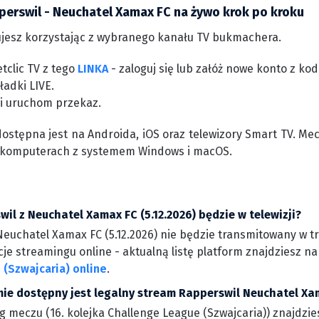
perswil - Neuchatel Xamax FC na żywo krok po kroku
jesz korzystając z wybranego kanału TV bukmachera.
tclic TV z tego
LINKA
- zaloguj się lub załóż nowe konto z k
ładki LIVE.
 i uruchom przekaz.
dostępna jest na Androida, iOS oraz telewizory Smart TV. Me
 komputerach z systemem Windows i macOS.
il z Neuchatel Xamax FC (5.12.2026) będzie w telewizji?
euchatel Xamax FC (5.12.2026) nie będzie transmitowany w tra
je streamingu online - aktualną listę platform znajdziesz n
(Szwajcaria) online
.
rmie dostępny jest legalny stream Rapperswil Neuchatel Xa
g meczu (16. kolejka Challenge League (Szwajcaria)) znajdzie