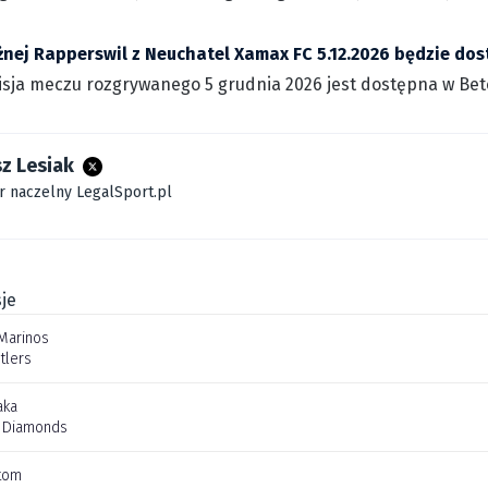
ożnej Rapperswil z Neuchatel Xamax FC 5.12.2026 będzie do
sja meczu rozgrywanego 5 grudnia 2026 jest dostępna w Betc
z Lesiak
r naczelny LegalSport.pl
je
Marinos
tlers
aka
 Diamonds
tom