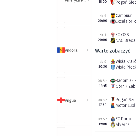
Ameryka Północna i Południowa
18:00
Pogoń Sie
Cambuur
dziś
20:00
Excelsior 
FC OSS
dziś
20:00
NAC Breda
Andora
Warto zobaczyć
Wisła Krak
dziś
20:30
Wisła Płoc
Radomiak 
08 Sie
14:45
Górnik Zab
Pogoń Szc
Anglia
08 Sie
17:30
Motor Lubl
FC Porto
09 Sie
19:00
Alverca