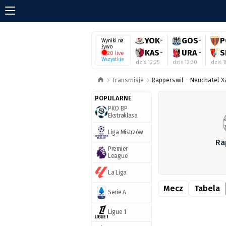
YOK
-
GOS
-
P
Wyniki na
żywo
KAS
-
URA
-
S
20 live
Wszystkie
dziś 12:25
dziś 12:30
dziś 1
Transmisje
Rapperswil - Neuchatel X
POPULARNE
PKO BP
Ekstraklasa
Liga Mistrzów
Ra
Premier
League
La Liga
Mecz
Tabela
Serie A
Ligue 1