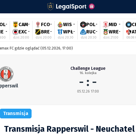
OL
-
CAM
-
FCO
-
WIS
-
POL
-
MID
-
C
IE
-
EXC
-
BRE
-
WPŁ
-
RUC
-
WRE
-
A
8:00
dziś 20:00
dziś 20:00
dziś 20:30
dziś 20:30
dziś 21:00
08.08 
amax FC gdzie oglądać (05.12.2026, 17:00)
Challenge League
16. kolejka
- : -
pperswil
05.12.26 17:00
Transmisja
Transmisja Rapperswil - Neuchate