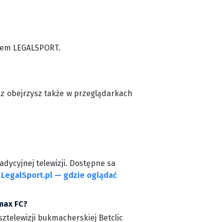
odem LEGALSPORT.
cz obejrzysz także w przeglądarkach
dycyjnej telewizji. Dostępne sa
a
LegalSport.pl — gdzie oglądać
max FC?
sztelewizji bukmacherskiej Betclic