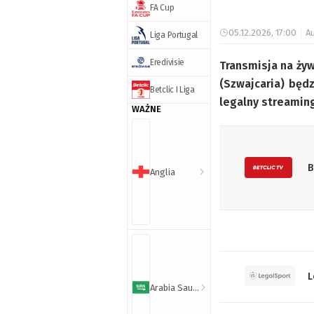
FA Cup
05.12.2026, 17:00
Au
Liga Portugal
Eredivisie
Transmisja na ży
(Szwajcaria) będ
Betclic I Liga
legalny streaming
WAŻNE
B
Anglia
L
Arabia Saudyjska