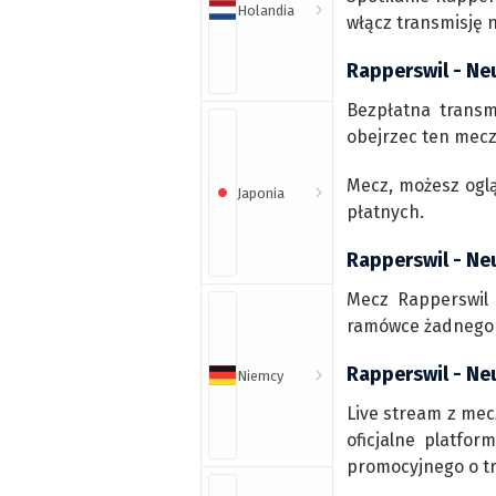
Holandia
włącz transmisję 
Rapperswil - Ne
Bezpłatna transm
obejrzec ten mecz 
Mecz, możesz ogl
Japonia
płatnych.
Rapperswil - Ne
Mecz Rapperswil 
ramówce żadnego k
Rapperswil - Neu
Niemcy
Live stream z mec
oficjalne platfo
promocyjnego o t