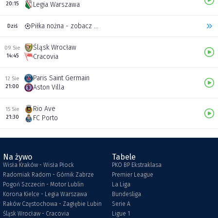
20:15
Legia Warszawa
Piłka nożna - zobacz inne transmisje
Dziś
Śląsk Wrocław
09 Sie
14:45
Cracovia
Paris Saint Germain
12 Sie
21:00
Aston Villa
Rio Ave
15 Sie
21:30
FC Porto
Na żywo
Tabele
Wisła Kraków - Wisła Płock
PKO BP Ekstraklasa
Radomiak Radom - Górnik Zabrze
Premier League
Pogoń Szczecin - Motor Lublin
La Liga
Korona Kielce - Legia Warszawa
Bundesliga
Raków Częstochowa - Zagłębie Lubin
Serie A
Śląsk Wrocław - Cracovia
Ligue 1