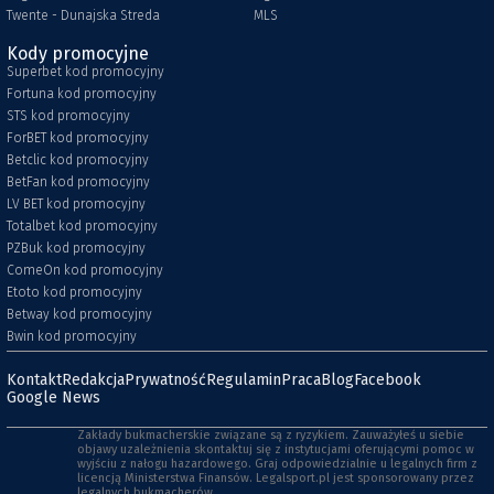
Twente - Dunajska Streda
MLS
Kody promocyjne
Superbet kod promocyjny
Fortuna kod promocyjny
STS kod promocyjny
ForBET kod promocyjny
Betclic kod promocyjny
BetFan kod promocyjny
LV BET kod promocyjny
Totalbet kod promocyjny
PZBuk kod promocyjny
ComeOn kod promocyjny
Etoto kod promocyjny
Betway kod promocyjny
Bwin kod promocyjny
Kontakt
Redakcja
Prywatność
Regulamin
Praca
Blog
Facebook
Google News
Zakłady bukmacherskie związane są z ryzykiem. Zauważyłeś u siebie
objawy uzależnienia skontaktuj się z instytucjami oferującymi pomoc w
wyjściu z nałogu hazardowego. Graj odpowiedzialnie u legalnych firm z
licencją Ministerstwa Finansów. Legalsport.pl jest sponsorowany przez
legalnych bukmacherów.