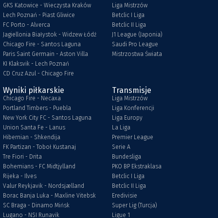
GKS Katowice - Wieczysta Kraków
Liga Mistrzów
Lech Poznań - Piast Gliwice
Betclic I Liga
FC Porto - Alverca
Betclic II Liga
Jagiellonia Białystok - Widzew Łódź
J1 League (Japonia)
Chicago Fire - Santos Laguna
Saudi Pro League
Paris Saint Germain - Aston Villa
Mistrzostwa Świata
KI Klaksvik - Lech Poznań
CD Cruz Azul - Chicago Fire
Wyniki piłkarskie
Transmisje
Chicago Fire - Necaxa
Liga Mistrzów
Portland Timbers - Puebla
Liga Konferencji
New York City FC - Santos Laguna
Liga Europy
Union Santa Fe - Lanus
La Liga
Hibernian - Shkendija
Premier League
FK Partizan - Toboł Kustanaj
Serie A
Tre Fiori - Drita
Bundesliga
Bohemians - FC Midtjylland
PKO BP Ekstraklasa
Rijeka - Ilves
Betclic I Liga
Valur Reykjavik - Nordsjælland
Betclic II Liga
Borac Banja Luka - Maxline Vitebsk
Eredivisie
SC Braga - Dinamo Mińsk
Super Lig (Turcja)
Lugano - NSI Runavik
Ligue 1