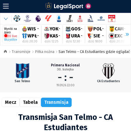
WIS
-
YOK
-
GOS
-
POL
-
CAM
-
Wyniki na
żywo
WPŁ
-
KAS
-
URA
-
SIE
-
EXC
-
20 live
Wszystkie
dziś 20:30
dziś 12:25
dziś 12:30
dziś 18:00
dziś 20:00
Transmisje
Piłka nożna
San Telmo - CA Estudiantes gdzie oglądać 
Primera Nacional
30. kolejka
- : -
San Telmo
CA Estudiantes
19.09.26 22:00
Mecz
Tabela
Transmisja
Transmisja San Telmo - CA
Estudiantes