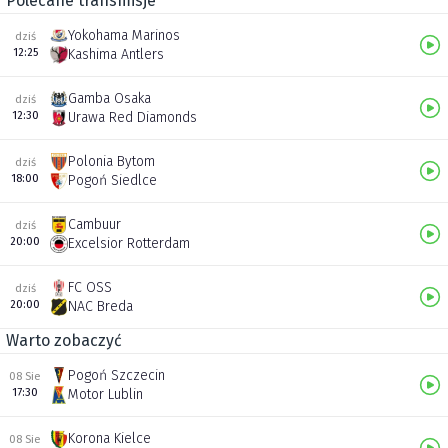
Polecane transmisje
Yokohama Marinos
dziś
12:25
Kashima Antlers
Gamba Osaka
dziś
12:30
Urawa Red Diamonds
Polonia Bytom
dziś
18:00
Pogoń Siedlce
Cambuur
dziś
20:00
Excelsior Rotterdam
FC OSS
dziś
20:00
NAC Breda
Warto zobaczyć
Pogoń Szczecin
08 Sie
17:30
Motor Lublin
Korona Kielce
08 Sie