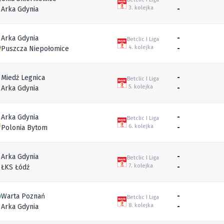
3. kolejka
Arka Gdynia
-
Arka Gdynia
-
Betclic I Liga
4. kolejka
Puszcza Niepołomice
-
Miedź Legnica
-
Betclic I Liga
5. kolejka
Arka Gdynia
-
Arka Gdynia
-
Betclic I Liga
6. kolejka
Polonia Bytom
-
Arka Gdynia
-
Betclic I Liga
7. kolejka
ŁKS Łódź
-
Warta Poznań
-
Betclic I Liga
8. kolejka
Arka Gdynia
-