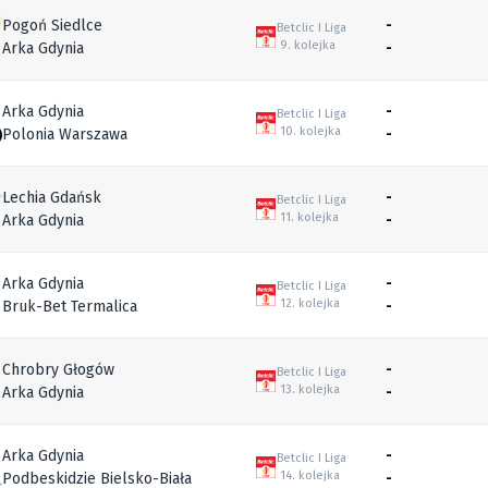
Pogoń Siedlce
-
Betclic I Liga
9. kolejka
Arka Gdynia
-
Arka Gdynia
-
Betclic I Liga
10. kolejka
Polonia Warszawa
-
Lechia Gdańsk
-
Betclic I Liga
11. kolejka
Arka Gdynia
-
Arka Gdynia
-
Betclic I Liga
12. kolejka
Bruk-Bet Termalica
-
Chrobry Głogów
-
Betclic I Liga
13. kolejka
Arka Gdynia
-
Arka Gdynia
-
Betclic I Liga
14. kolejka
Podbeskidzie Bielsko-Biała
-