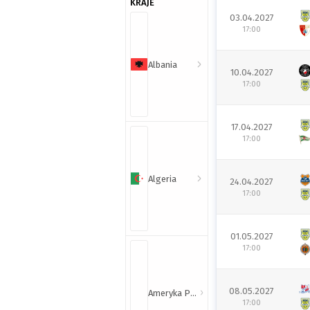
KRAJE
03.04.2027
17:00
Albania
10.04.2027
17:00
17.04.2027
17:00
Algeria
24.04.2027
17:00
01.05.2027
17:00
08.05.2027
Ameryka Północna i Południowa
17:00