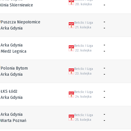
20. kolejka
Unia Skierniewice
-
Puszcza Niepołomice
-
Betclic I Liga
21. kolejka
Arka Gdynia
-
Arka Gdynia
-
Betclic I Liga
22. kolejka
Miedź Legnica
-
Polonia Bytom
-
Betclic I Liga
23. kolejka
Arka Gdynia
-
ŁKS Łódź
-
Betclic I Liga
24. kolejka
Arka Gdynia
-
Arka Gdynia
-
Betclic I Liga
25. kolejka
Warta Poznań
-