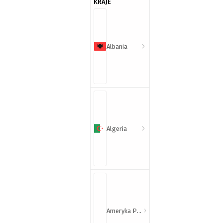
KRAJE
Albania
Algeria
Ameryka Północna i Południowa