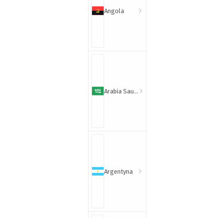
Angola
Arabia Saudyjska
Argentyna