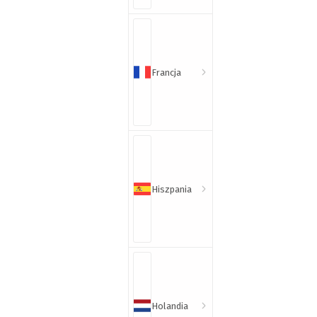
Francja
Hiszpania
Holandia