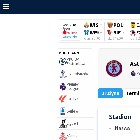
WIS
-
POL
-
C
Wyniki na
żywo
WPŁ
-
SIE
-
E
20 live
Wszystkie
dziś 20:30
dziś 18:00
dziś 
POPULARNE
PKO BP
Ast
Ekstraklasa
P
Liga Mistrzów
Premier
League
Drużyna
Termi
La Liga
Serie A
Stadion
Ligue 1
Nazwa
FA Cup