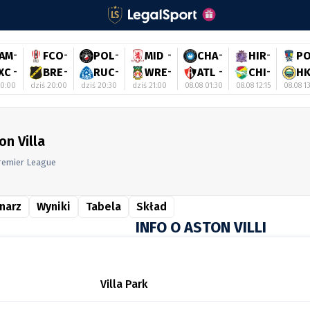
AM
-
FCO
-
POL
-
MID
-
CHA
-
HIR
-
P
XC
-
BRE
-
RUC
-
WRE
-
ATL
-
CHI
-
H
20:00
dziś 20:00
dziś 20:30
dziś 21:00
08.08 01:30
08.08 12:15
08.08 1
on Villa
remier League
narz
Wyniki
Tabela
Skład
INFO O ASTON VILLI
Villa Park