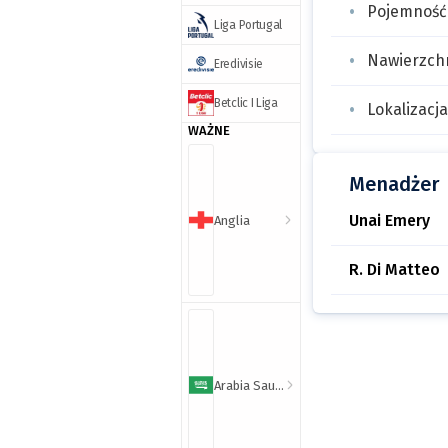
Pojemność
Liga Portugal
Nawierzch
Eredivisie
Betclic I Liga
Lokalizacja
WAŻNE
Menadżer
Unai Emery
Anglia
R. Di Matteo
Arabia Saudyjska