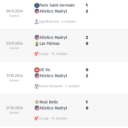
Paris Saint Germain
1
06.11.2024
Atletico Madryt
2
koniec
Liga Mistrzów
4. kolejka
Atletico Madryt
2
03.11.2024
Las Palmas
0
koniec
La Liga
12. kolejka
UE Vic
0
31.10.2024
Atletico Madryt
2
koniec
Puchar Hiszpanii
1. kolejka
Real Betis
1
27.10.2024
Atletico Madryt
0
koniec
La Liga
11. kolejka