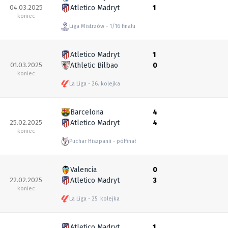
04.03.2025
Atletico Madryt
1
koniec
Liga Mistrzów
1/16 finału
Atletico Madryt
1
01.03.2025
Athletic Bilbao
0
koniec
La Liga
26. kolejka
Barcelona
4
25.02.2025
Atletico Madryt
4
koniec
Puchar Hiszpanii
półfinał
Valencia
0
22.02.2025
Atletico Madryt
3
koniec
La Liga
25. kolejka
Atletico Madryt
1