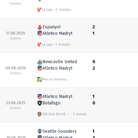
koniec
La Liga
2. kolejka
Espanyol
2
17.08.2025
Atletico Madryt
1
koniec
La Liga
1. kolejka
Newcastle United
0
09.08.2025
Atletico Madryt
2
koniec
Mecze towarzyskie
Atletico Madryt
1
23.06.2025
Botafogo
0
koniec
FIFA Club World Cup
3. kolejka
Seattle Sounders
1
20.06.2025
Atletico Madryt
3