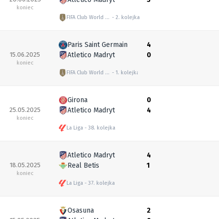
koniec
FIFA Club World Cup
2. kolejka
Paris Saint Germain
4
15.06.2025
Atletico Madryt
0
koniec
FIFA Club World Cup
1. kolejka
Girona
0
25.05.2025
Atletico Madryt
4
koniec
La Liga
38. kolejka
Atletico Madryt
4
18.05.2025
Real Betis
1
koniec
La Liga
37. kolejka
Osasuna
2