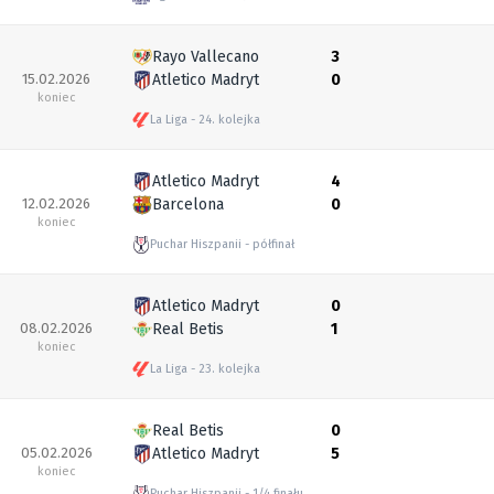
Rayo Vallecano
3
15.02.2026
Atletico Madryt
0
koniec
La Liga
24. kolejka
Atletico Madryt
4
12.02.2026
Barcelona
0
koniec
Puchar Hiszpanii
półfinał
Atletico Madryt
0
08.02.2026
Real Betis
1
koniec
La Liga
23. kolejka
Real Betis
0
05.02.2026
Atletico Madryt
5
koniec
Puchar Hiszpanii
1/4 finału