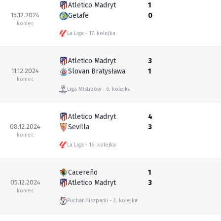
Atletico Madryt
1
15.12.2024
Getafe
0
koniec
La Liga
17. kolejka
Atletico Madryt
3
11.12.2024
Slovan Bratysława
1
koniec
Liga Mistrzów
6. kolejka
Atletico Madryt
4
08.12.2024
Sevilla
3
koniec
La Liga
16. kolejka
Cacereño
1
05.12.2024
Atletico Madryt
3
koniec
Puchar Hiszpanii
2. kolejka