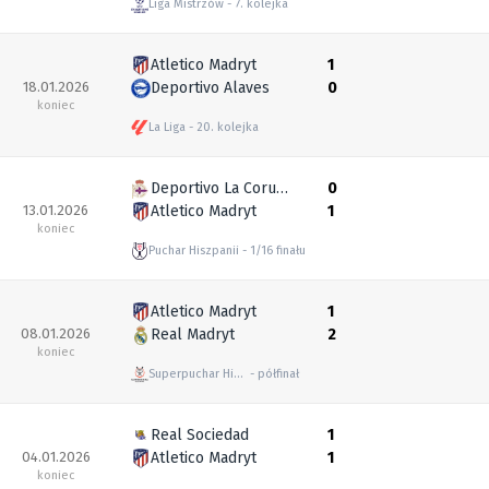
Liga Mistrzów
7. kolejka
Atletico Madryt
1
18.01.2026
Deportivo Alaves
0
koniec
La Liga
20. kolejka
Deportivo La Coruna
0
13.01.2026
Atletico Madryt
1
koniec
Puchar Hiszpanii
1/16 finału
Atletico Madryt
1
08.01.2026
Real Madryt
2
koniec
Superpuchar Hiszpanii
półfinał
Real Sociedad
1
04.01.2026
Atletico Madryt
1
koniec