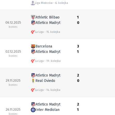
Liga Mistrzów
6. kolejka
Athletic Bilbao
1
06.12.2025
Atletico Madryt
0
koniec
La Liga
15. kolejka
Barcelona
3
02.12.2025
Atletico Madryt
1
koniec
La Liga
19. kolejka
Atletico Madryt
2
29.11.2025
Real Oviedo
0
koniec
La Liga
14. kolejka
Atletico Madryt
2
26.11.2025
Inter Mediolan
1
koniec