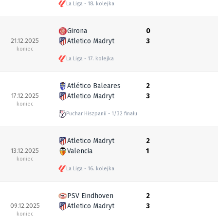
La Liga
18. kolejka
Girona
0
21.12.2025
Atletico Madryt
3
koniec
La Liga
17. kolejka
Atlético Baleares
2
17.12.2025
Atletico Madryt
3
koniec
Puchar Hiszpanii
1/32 finału
Atletico Madryt
2
13.12.2025
Valencia
1
koniec
La Liga
16. kolejka
PSV Eindhoven
2
09.12.2025
Atletico Madryt
3
koniec