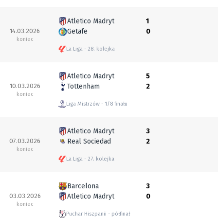
Atletico Madryt
1
14.03.2026
Getafe
0
koniec
La Liga
28. kolejka
Atletico Madryt
5
10.03.2026
Tottenham
2
koniec
Liga Mistrzów
1/8 finału
Atletico Madryt
3
07.03.2026
Real Sociedad
2
koniec
La Liga
27. kolejka
Barcelona
3
03.03.2026
Atletico Madryt
0
koniec
Puchar Hiszpanii
półfinał