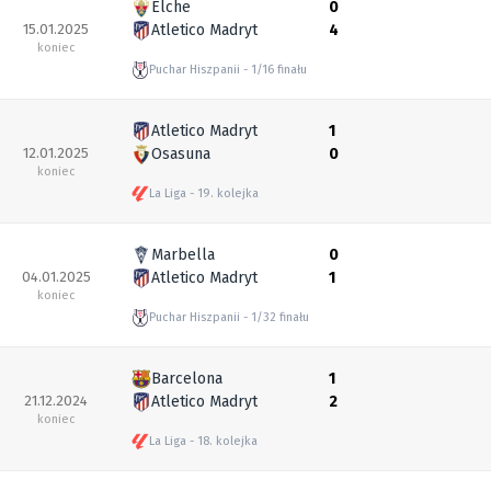
Elche
0
15.01.2025
Atletico Madryt
4
koniec
Puchar Hiszpanii
1/16 finału
Atletico Madryt
1
12.01.2025
Osasuna
0
koniec
La Liga
19. kolejka
Marbella
0
04.01.2025
Atletico Madryt
1
koniec
Puchar Hiszpanii
1/32 finału
Barcelona
1
21.12.2024
Atletico Madryt
2
koniec
La Liga
18. kolejka