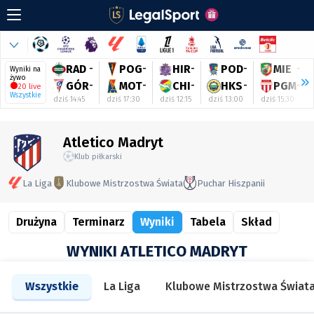
RAD
-
POG
-
HIR
-
POD
-
MIE
-
Wyniki na
żywo
GÓR
-
MOT
-
CHI
-
HKS
-
PGM
-
20 live
Wszystkie
dziś 14:45
dziś 17:30
dziś 12:15
dziś 13:00
dziś 15:30
Atletico Madryt
Klub piłkarski
La Liga
Klubowe Mistrzostwa Świata
Puchar Hiszpanii
Drużyna
Terminarz
Wyniki
Tabela
Skład
WYNIKI ATLETICO MADRYT
Wszystkie
La Liga
Klubowe Mistrzostwa Świat