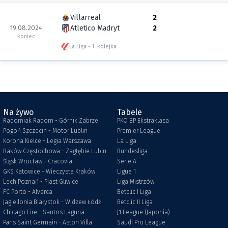
Villarreal
2
19.08.2024
Atletico Madryt
2
koniec
La Liga
1. kolejka
Na żywo
Tabele
Radomiak Radom - Górnik Zabrze
PKO BP Ekstraklasa
Pogoń Szczecin - Motor Lublin
Premier League
Korona Kielce - Legia Warszawa
La Liga
Raków Częstochowa - Zagłębie Lubin
Bundesliga
Śląsk Wrocław - Cracovia
Serie A
GKS Katowice - Wieczysta Kraków
Ligue 1
Lech Poznań - Piast Gliwice
Liga Mistrzów
FC Porto - Alverca
Betclic I Liga
Jagiellonia Białystok - Widzew Łódź
Betclic II Liga
Chicago Fire - Santos Laguna
J1 League (Japonia)
Paris Saint Germain - Aston Villa
Saudi Pro League